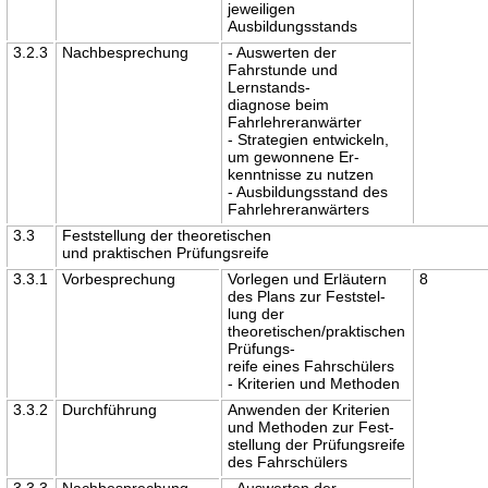
jeweiligen
Ausbildungsstands
3.2.3
Nachbesprechung
- Auswerten der
Fahrstunde und
Lernstands-
diagnose beim
Fahrlehreranwärter
- Strategien entwickeln,
um gewonnene Er-
kenntnisse zu nutzen
- Ausbildungsstand des
Fahrlehreranwärters
3.3
Feststellung der theoretischen
und praktischen Prüfungsreife
3.3.1
Vorbesprechung
Vorlegen und Erläutern
8
des Plans zur Feststel-
lung der
theoretischen/praktischen
Prüfungs-
reife eines Fahrschülers
- Kriterien und Methoden
3.3.2
Durchführung
Anwenden der Kriterien
und Methoden zur Fest-
stellung der Prüfungsreife
des Fahrschülers
3.3.3
Nachbesprechung
- Auswerten der