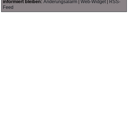
informiert bleiben:
Änderungsalarm
|
Web-Widget
|
RSS-
Feed