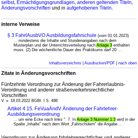
selbst
,
Ermächtigungsgrundlagen
,
anderen geltenden Titeln
,
Änderungsvorschriften
und in
aufgehobenen Titeln
.
interne Verweise
§ 3 FahrlAusbVO Ausbildungsfahrschule
(vom 01.01.2023)
... mindestens die Inhalte und Stundenangaben nach dem
Musterplan und der Unterrichtsverteilung nach
Anlage 3
enthalten
muss. (2) Die wöchentliche Dauer des Praktikums darf 20 ...
Inhaltsverzeichnis
|
Ausdrucken/PDF
|
nach oben
Zitate in Änderungsvorschriften
Fünfzehnte Verordnung zur Änderung der Fahrerlaubnis-
Verordnung und anderer straßenverkehrsrechtlicher
Vorschriften
V. v. 18.03.2022 BGBl. I S. 498
Artikel 4 15. FeVuaÄndV Änderung der Fahrlehrer-
Ausbildungsverordnung
... um eine Ecke nach links ". 7. In
Anlage 3 Nummer 1.3
wird in der
Spalte „Inhalte" nach dem Wort „Fahrschülern" die Angabe ...
Verordnung zur Änderung fahrlehrerrechtlicher und anderer