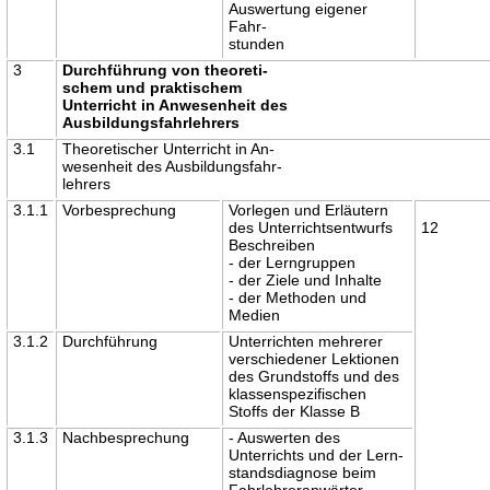
Auswertung eigener
Fahr-
stunden
3
Durchführung von theoreti-
schem und praktischem
Unterricht in Anwesenheit des
Ausbildungsfahrlehrers
3.1
Theoretischer Unterricht in An-
wesenheit des Ausbildungsfahr-
lehrers
3.1.1
Vorbesprechung
Vorlegen und Erläutern
des Unterrichtsentwurfs
12
Beschreiben
- der Lerngruppen
- der Ziele und Inhalte
- der Methoden und
Medien
3.1.2
Durchführung
Unterrichten mehrerer
verschiedener Lektionen
des Grundstoffs und des
klassenspezifischen
Stoffs der Klasse B
3.1.3
Nachbesprechung
- Auswerten des
Unterrichts und der Lern-
standsdiagnose beim
Fahrlehreranwärter