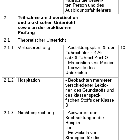
ten Person und des
Ausbildungsfahrlehrers
2
Teilnahme am theoretischen
und praktischen Unterricht
sowie an der praktischen
Prüfung
2.1
Theoretischer Unterricht
2.1.1
Vorbesprechung
- Ausbildungsplan für den
10
Fahrschüler
§ 4
Ab-
satz 6
FahrschAusbO
- Materialien und Medien
- Lernziele des
Unterrichts
2.1.2
Hospitation
- Beobachten mehrerer
verschiedener Lektio-
nen des Grundstoffs und
des klassenspezi-
fischen Stoffs der Klasse
B
2.1.3
Nachbesprechung
- Auswerten der
Beobachtungen der
Hospita-
tion
- Entwickeln von
Strategien für die