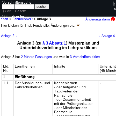
Vorschriftensuche
b
N
§ / Art.
Gesetz
Volltextsuche
Start
>
FahrlAusbVO
>
Anlage 3
Änderungsalarm
Hier klicken für
Titel, Fundstelle, Änderungen
etc.
nur in FahrlAusbVO
Anlage 3 - Fahrlehrer-Ausbildungsverordnung
←
→
Anlage 2
Anlage 4
(FahrlAusbVO
k.a.Abk.
)
Anlage 3 (zu
§ 3 Absatz 1
) Musterplan und
Artikel 2 V. v. 02.01.2018
BGBl. I S. 2
, 15 (
Nr. 1
); zuletzt geändert durch
Unterrichtsverteilung im Lehrpraktikum
Artikel 4
V. v. 18.03.2022
BGBl. I S. 498
Geltung ab 04.01.2018; FNA: 9231-14-2
Allgemeines Straßenverkehrsrecht
Anlage 3 hat
2 frühere Fassungen
und wird in
3 Vorschriften zitiert
4 weitere Fassungen
|
Drucksachen / Entwurf / Begründung
|
wird in 6 Vorschriften zitiert
Lfd.
Lernthemen
Inhalte
Unterrich
Nr.
(45 Minut
1
Einführung
1.1
Der Ausbildungs- und
Kennenlernen
-
Fahrschulbetrieb
- der Aufgaben und
Tätigkeiten der
Fahrschule
- der Zusammenarbeit
mit der Prüforganisation
- der Mitarbeiter der
Fahrschule
- der Organisation der