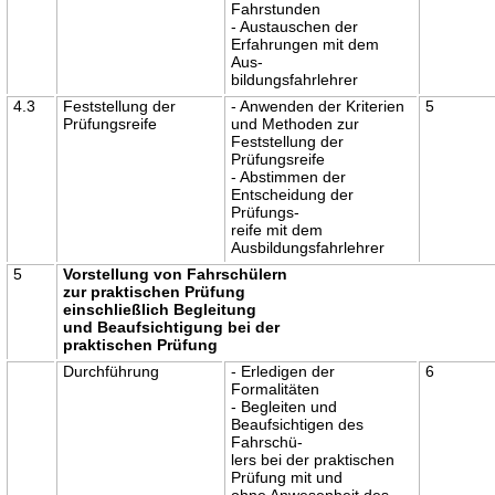
Fahrstunden
- Austauschen der
Erfahrungen mit dem
Aus-
bildungsfahrlehrer
4.3
Feststellung der
- Anwenden der Kriterien
5
Prüfungsreife
und Methoden zur
Feststellung der
Prüfungsreife
- Abstimmen der
Entscheidung der
Prüfungs-
reife mit dem
Ausbildungsfahrlehrer
5
Vorstellung von Fahrschülern
zur praktischen Prüfung
einschließlich Begleitung
und Beaufsichtigung bei der
praktischen Prüfung
Durchführung
- Erledigen der
6
Formalitäten
- Begleiten und
Beaufsichtigen des
Fahrschü-
lers bei der praktischen
Prüfung mit und
ohne Anwesenheit des