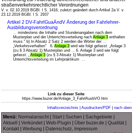
straßenverkehrsrechtlicher Verordnungen
V. v. 02.10.2019 BGBl. I S. 1416; zuletzt geändert durch Artikel 2a V. v.
23.12.2019 BGBl. I S. 2937
Artikel 2 DV-FahrlGuaÄndV Änderung der Fahrlehrer-
Ausbildungsverordnung
... mindestens die Inhalte und Stundenangaben nach dem
Musterplan und der Unterrichtsverteilung nach
Anlage 3
enthalten
muss." b) In Absatz 2 Satz 2 werden die Wörter der ...
„Verkehrsverhalten" 6.
Anlage 3
wird wie folgt gefasst: „Anlage 3
(zu § 3 Absatz 1) Musterplan und ... 6. Anlage 3 wird wie folgt
gefasst: „
Anlage 3
(zu § 3 Absatz 1) Musterplan und
Unterrichtsverteilung im Lehrpraktikum ...
Link zu dieser Seite
:
https://www.buzer.de/Anlage_3_FahrlAusbVO.htm
Inhaltsverzeichnis
|
Ausdrucken/PDF
|
nach oben
Menü:
Normalansicht
|
Start
|
Suchen
|
Sachgebiete
|
Aktuell
|
Verkündet
|
Web-Plugin
|
Über buzer.de
|
Qualität
|
Kontakt
|
Werbung
|
Datenschutz, Impressum