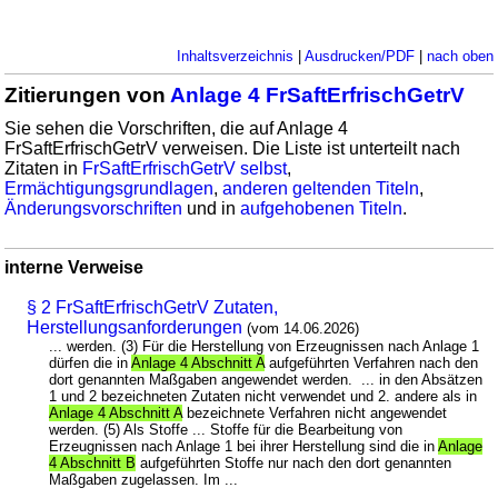
Inhaltsverzeichnis
|
Ausdrucken/PDF
|
nach oben
Zitierungen von
Anlage 4 FrSaftErfrischGetrV
Sie sehen die Vorschriften, die auf Anlage 4
FrSaftErfrischGetrV verweisen. Die Liste ist unterteilt nach
Zitaten in
FrSaftErfrischGetrV selbst
,
Ermächtigungsgrundlagen
,
anderen geltenden Titeln
,
Änderungsvorschriften
und in
aufgehobenen Titeln
.
interne Verweise
§ 2 FrSaftErfrischGetrV Zutaten,
Herstellungsanforderungen
(vom 14.06.2026)
... werden. (3) Für die Herstellung von Erzeugnissen nach Anlage 1
dürfen die in
Anlage 4 Abschnitt A
aufgeführten Verfahren nach den
dort genannten Maßgaben angewendet werden. ... in den Absätzen
1 und 2 bezeichneten Zutaten nicht verwendet und 2. andere als in
Anlage 4 Abschnitt A
bezeichnete Verfahren nicht angewendet
werden. (5) Als Stoffe ... Stoffe für die Bearbeitung von
Erzeugnissen nach Anlage 1 bei ihrer Herstellung sind die in
Anlage
4 Abschnitt B
aufgeführten Stoffe nur nach den dort genannten
Maßgaben zugelassen. Im ...