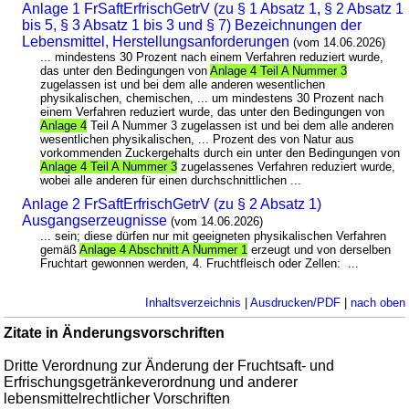
Anlage 1 FrSaftErfrischGetrV (zu § 1 Absatz 1, § 2 Absatz 1
bis 5, § 3 Absatz 1 bis 3 und § 7) Bezeichnungen der
Lebensmittel, Herstellungsanforderungen
(vom 14.06.2026)
... mindestens 30 Prozent nach einem Verfahren reduziert wurde,
das unter den Bedingungen von
Anlage 4 Teil A Nummer 3
zugelassen ist und bei dem alle anderen wesentlichen
physikalischen, chemischen, ... um mindestens 30 Prozent nach
einem Verfahren reduziert wurde, das unter den Bedingungen von
Anlage 4
Teil A Nummer 3 zugelassen ist und bei dem alle anderen
wesentlichen physikalischen, ... Prozent des von Natur aus
vorkommenden Zuckergehalts durch ein unter den Bedingungen von
Anlage 4 Teil A Nummer 3
zugelassenes Verfahren reduziert wurde,
wobei alle anderen für einen durchschnittlichen ...
Anlage 2 FrSaftErfrischGetrV (zu § 2 Absatz 1)
Ausgangserzeugnisse
(vom 14.06.2026)
... sein; diese dürfen nur mit geeigneten physikalischen Verfahren
gemäß
Anlage 4 Abschnitt A Nummer 1
erzeugt und von derselben
Fruchtart gewonnen werden, 4. Fruchtfleisch oder Zellen: ...
Inhaltsverzeichnis
|
Ausdrucken/PDF
|
nach oben
Zitate in Änderungsvorschriften
Dritte Verordnung zur Änderung der Fruchtsaft- und
Erfrischungsgetränkeverordnung und anderer
lebensmittelrechtlicher Vorschriften