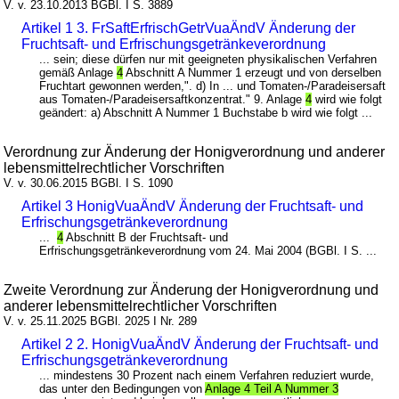
V. v. 23.10.2013 BGBl. I S. 3889
Artikel 1 3. FrSaftErfrischGetrVuaÄndV Änderung der
Fruchtsaft- und Erfrischungsgetränkeverordnung
... sein; diese dürfen nur mit geeigneten physikalischen Verfahren
gemäß Anlage
4
Abschnitt A Nummer 1 erzeugt und von derselben
Fruchtart gewonnen werden,". d) In ... und Tomaten-/Paradeisersaft
aus Tomaten-/Paradeisersaftkonzentrat." 9. Anlage
4
wird wie folgt
geändert: a) Abschnitt A Nummer 1 Buchstabe b wird wie folgt ...
Verordnung zur Änderung der Honigverordnung und anderer
lebensmittelrechtlicher Vorschriften
V. v. 30.06.2015 BGBl. I S. 1090
Artikel 3 HonigVuaÄndV Änderung der Fruchtsaft- und
Erfrischungsgetränkeverordnung
...
4
Abschnitt B der Fruchtsaft- und
Erfrischungsgetränkeverordnung vom 24. Mai 2004 (BGBl. I S. ...
Zweite Verordnung zur Änderung der Honigverordnung und
anderer lebensmittelrechtlicher Vorschriften
V. v. 25.11.2025 BGBl. 2025 I Nr. 289
Artikel 2 2. HonigVuaÄndV Änderung der Fruchtsaft- und
Erfrischungsgetränkeverordnung
... mindestens 30 Prozent nach einem Verfahren reduziert wurde,
das unter den Bedingungen von
Anlage 4 Teil A Nummer 3