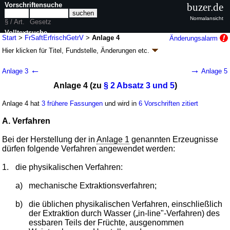
Vorschriftensuche
buzer.de
Normalansicht
§ / Art.
Gesetz
Volltextsuche
Start
>
FrSaftErfrischGetrV
>
Anlage 4
Änderungsalarm
Hier klicken für
Titel, Fundstelle, Änderungen
etc.
nur in FrSaftErfrischGetrV
Anlage 4 - Fruchtsaft- und
←
→
Anlage 3
Anlage 5
Erfrischungsgetränkeverordnung
Anlage 4 (zu
§ 2 Absatz 3 und 5
)
(FrSaftErfrischGetrV)
V. v. 24.05.2004
BGBl. I S. 1016
; zuletzt geändert durch
Artikel 2
V. v.
Anlage 4 hat
3 frühere Fassungen
und wird in
6 Vorschriften zitiert
25.11.2025
BGBl. 2025 I Nr. 289
Geltung ab 28.05.2004; FNA: 2125-40-93
Lebens- und Genussmittel,
A. Verfahren
Bedarfsgegenstände
10 weitere Fassungen
|
Drucksachen / Entwurf / Begründung
|
Bei der Herstellung der in
Anlage 1
genannten Erzeugnisse
wird in 21 Vorschriften zitiert
dürfen folgende Verfahren angewendet werden:
Abschnitt 4 Verkehrsverbote, Straftaten und
1.
die physikalischen Verfahren:
Ordnungswidrigkeiten, Übergangsregelungen
a)
mechanische Extraktionsverfahren;
b)
die üblichen physikalischen Verfahren, einschließlich
der Extraktion durch Wasser („in-line"-Verfahren) des
essbaren Teils der Früchte, ausgenommen