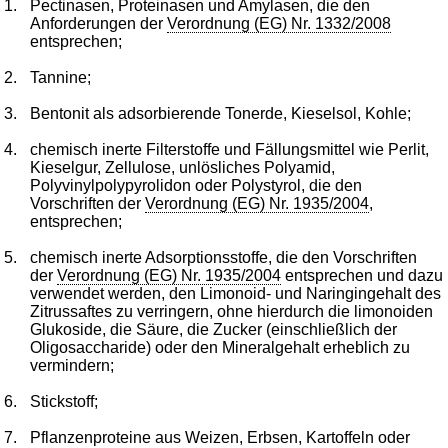
1.
Pectinasen, Proteinasen und Amylasen, die den
Anforderungen der
Verordnung (EG) Nr. 1332/2008
entsprechen;
2.
Tannine;
3.
Bentonit als adsorbierende Tonerde, Kieselsol, Kohle;
4.
chemisch inerte Filterstoffe und Fällungsmittel wie Perlit,
Kieselgur, Zellulose, unlösliches Polyamid,
Polyvinylpolypyrolidon oder Polystyrol, die den
Vorschriften der
Verordnung (EG) Nr. 1935/2004
,
entsprechen;
5.
chemisch inerte Adsorptionsstoffe, die den Vorschriften
der
Verordnung (EG) Nr. 1935/2004
entsprechen und dazu
verwendet werden, den Limonoid- und Naringingehalt des
Zitrussaftes zu verringern, ohne hierdurch die limonoiden
Glukoside, die Säure, die Zucker (einschließlich der
Oligosaccharide) oder den Mineralgehalt erheblich zu
vermindern;
6.
Stickstoff;
7.
Pflanzenproteine aus Weizen, Erbsen, Kartoffeln oder