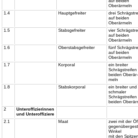
auf beiden
Oberärmeln
1.4
Hauptgefreiter
drei Schrägstre
auf beiden
Oberärmeln
1.5
Stabsgefreiter
vier Schrägstre
auf beiden
Oberärmeln
1.6
Oberstabsgefreiter
fünf Schrägstre
auf beiden
Oberärmeln
1.7
Korporal
ein breiter
Schrägstreifen
beiden Oberär
meln
1.8
Stabskorporal
ein breiter und
schmaler
Schrägstreifen
beiden Oberär
2
Unteroffizierinnen
und Unteroffiziere
2.1
Maat
zwei mit der Ö
gegenübergeste
Winkel
mit den Spitze