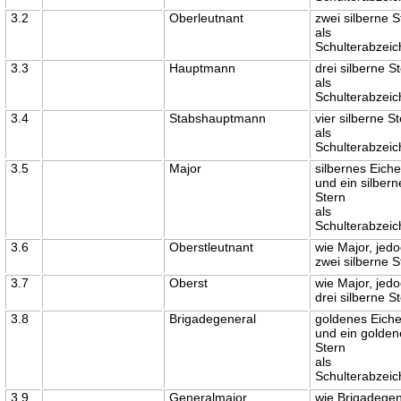
3.2
Oberleutnant
zwei silberne 
als
Schulterabzei
3.3
Hauptmann
drei silberne S
als
Schulterabzei
3.4
Stabshauptmann
vier silberne S
als
Schulterabzei
3.5
Major
silbernes Eich
und ein silbern
Stern
als
Schulterabzei
3.6
Oberstleutnant
wie Major, jed
zwei silberne 
3.7
Oberst
wie Major, jed
drei silberne S
3.8
Brigadegeneral
goldenes Eich
und ein golden
Stern
als
Schulterabzei
3.9
Generalmajor
wie Brigadegen