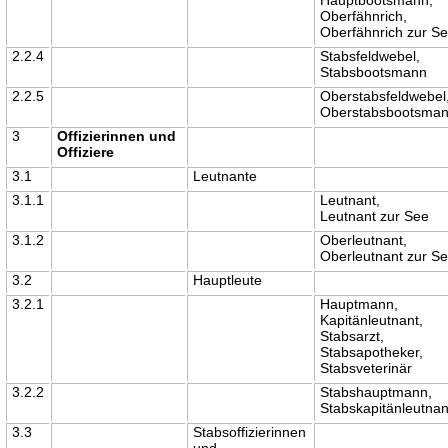
Oberfähnrich,
Oberfähnrich zur S
2.2.4
Stabsfeldwebel,
Stabsbootsmann
2.2.5
Oberstabsfeldwebel
Oberstabsbootsma
3
Offizierinnen und
Offiziere
3.1
Leutnante
3.1.1
Leutnant,
Leutnant zur See
3.1.2
Oberleutnant,
Oberleutnant zur S
3.2
Hauptleute
3.2.1
Hauptmann,
Kapitänleutnant,
Stabsarzt,
Stabsapotheker,
Stabsveterinär
3.2.2
Stabshauptmann,
Stabskapitänleutnan
3.3
Stabsoffizierinnen
und