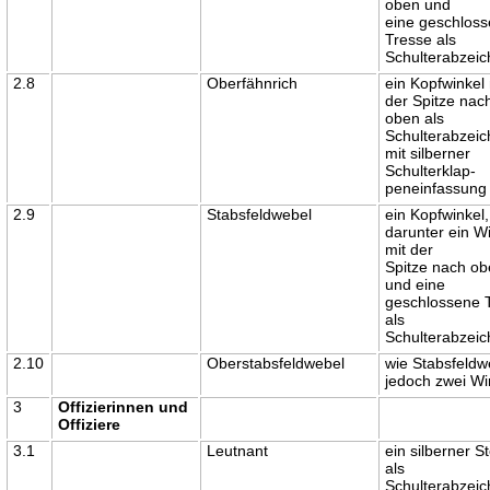
oben und
eine geschlos
Tresse als
Schulterabzei
2.8
Oberfähnrich
ein Kopfwinkel 
der Spitze nac
oben als
Schulterabzei
mit silberner
Schulterklap-
peneinfassung
2.9
Stabsfeldwebel
ein Kopfwinkel,
darunter ein W
mit der
Spitze nach o
und eine
geschlossene 
als
Schulterabzei
2.10
Oberstabsfeldwebel
wie Stabsfeldw
jedoch zwei Wi
3
Offizierinnen und
Offiziere
3.1
Leutnant
ein silberner S
als
Schulterabzei