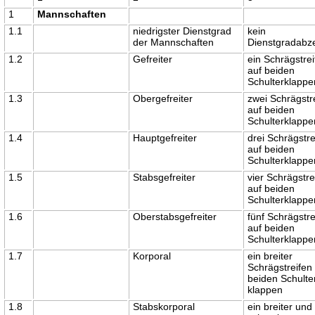
1
Mannschaften
1.1
niedrigster Dienstgrad
kein
der Mannschaften
Dienstgradabz
1.2
Gefreiter
ein Schrägstre
auf beiden
Schulterklappe
1.3
Obergefreiter
zwei Schrägstr
auf beiden
Schulterklappe
1.4
Hauptgefreiter
drei Schrägstre
auf beiden
Schulterklappe
1.5
Stabsgefreiter
vier Schrägstre
auf beiden
Schulterklappe
1.6
Oberstabsgefreiter
fünf Schrägstre
auf beiden
Schulterklappe
1.7
Korporal
ein breiter
Schrägstreifen
beiden Schulte
klappen
1.8
Stabskorporal
ein breiter und