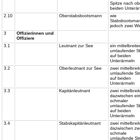
Spitze nach ob
beiden Unterä
2.10
Oberstabsbootsmann
wie
Stabsbootsma
jedoch zwei Wi
3
Offizierinnen und
Offiziere
3.1
Leutnant zur See
ein mittelbreite
umlaufender St
auf beiden
Unterärmeln
3.2
Oberleutnant zur See
zwei mittelbrei
umlaufende Str
auf beiden
Unterärmeln
3.3
Kapitänleutnant
zwei mittelbreit
dazwischen ei
schmaler
umlaufender St
auf beiden
Unterärmeln
3.4
Stabskapitänleutnant
zwei mittelbreit
dazwischen zw
schmale
umlaufende Str