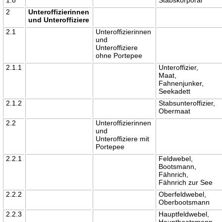
2
Unteroffizierinnen
und Unteroffiziere
2.1
Unteroffizierinnen
und
Unteroffiziere
ohne Portepee
2.1.1
Unteroffizier,
Maat,
Fahnenjunker,
Seekadett
2.1.2
Stabsunteroffizier,
Obermaat
2.2
Unteroffizierinnen
und
Unteroffiziere mit
Portepee
2.2.1
Feldwebel,
Bootsmann,
Fähnrich,
Fähnrich zur See
2.2.2
Oberfeldwebel,
Oberbootsmann
2.2.3
Hauptfeldwebel,
Hauptbootsmann,