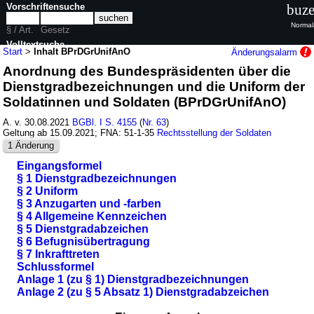
Vorschriftensuche
buze
Normal
§ / Art.
Gesetz
Volltextsuche
Start
>
Inhalt BPrDGrUnifAnO
Änderungsalarm
Anordnung des Bundespräsidenten über die
nur in BPrDGrUnifAnO
Dienstgradbezeichnungen und die Uniform der
Soldatinnen und Soldaten (BPrDGrUnifAnO)
A. v. 30.08.2021
BGBl. I S. 4155
(
Nr. 63
)
Geltung ab 15.09.2021; FNA: 51-1-35
Rechtsstellung der Soldaten
1 Änderung
Eingangsformel
§ 1 Dienstgradbezeichnungen
§ 2 Uniform
§ 3 Anzugarten und -farben
§ 4 Allgemeine Kennzeichen
§ 5 Dienstgradabzeichen
§ 6 Befugnisübertragung
§ 7 Inkrafttreten
Schlussformel
Anlage 1 (zu § 1) Dienstgradbezeichnungen
Anlage 2 (zu § 5 Absatz 1) Dienstgradabzeichen