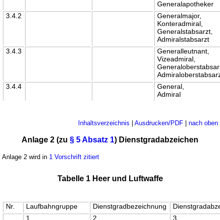
Generalapotheker
3.4.2
Generalmajor,
Konteradmiral,
Generalstabsarzt,
Admiralstabsarzt
3.4.3
Generalleutnant,
Vizeadmiral,
Generaloberstabsar
Admiraloberstabsar
3.4.4
General,
Admiral
Inhaltsverzeichnis
|
Ausdrucken/PDF
|
nach oben
Anlage 2 (zu
§ 5 Absatz 1
) Dienstgradabzeichen
Anlage 2 wird in
1 Vorschrift zitiert
Tabelle 1 Heer und Luftwaffe
Nr.
Laufbahngruppe
Dienstgradbezeichnung
Dienstgradabz
1
2
3