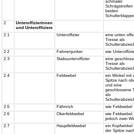
schmaler
Schrägstreifen
beiden
Schulterklappe
2
Unteroffizierinnen
und Unteroffiziere
2.1
Unteroffizier
eine unten off
Tresse als
Schulterabzei
2.2
Fahnenjunker
wie Unteroffizi
2.3
Stabsunteroffizier
eine geschlos
Tresse als
Schulterabzei
2.4
Feldwebel
ein Winkel mit 
Spitze nach o
und eine
geschlossene 
als
Schulterabzei
2.5
Fähnrich
wie Feldwebel
2.6
Oberfeldwebel
wie Feldwebel,
jedoch zwei Wi
2.7
Hauptfeldwebel
ein Kopfwinkel 
der Spitze nac