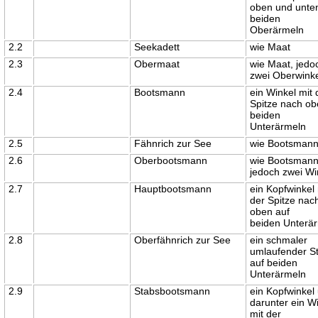
oben und unte
beiden
Oberärmeln
2.2
Seekadett
wie Maat
2.3
Obermaat
wie Maat, jedo
zwei Oberwink
2.4
Bootsmann
ein Winkel mit 
Spitze nach ob
beiden
Unterärmeln
2.5
Fähnrich zur See
wie Bootsman
2.6
Oberbootsmann
wie Bootsmann
jedoch zwei Wi
2.7
Hauptbootsmann
ein Kopfwinkel 
der Spitze nac
oben auf
beiden Unterä
2.8
Oberfähnrich zur See
ein schmaler
umlaufender St
auf beiden
Unterärmeln
2.9
Stabsbootsmann
ein Kopfwinkel
darunter ein W
mit der