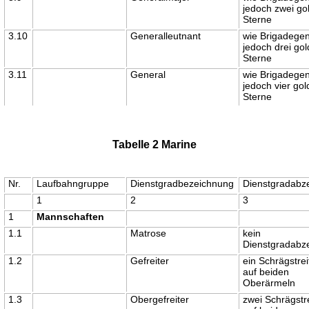
jedoch zwei go
Sterne
3.10
Generalleutnant
wie Brigadegen
jedoch drei go
Sterne
3.11
General
wie Brigadegen
jedoch vier go
Sterne
Tabelle 2 Marine
Nr.
Laufbahngruppe
Dienstgradbezeichnung
Dienstgradabz
1
2
3
1
Mannschaften
1.1
Matrose
kein
Dienstgradabz
1.2
Gefreiter
ein Schrägstre
auf beiden
Oberärmeln
1.3
Obergefreiter
zwei Schrägstr