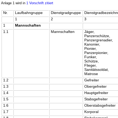
Anlage 1 wird in
1 Vorschrift zitiert
Nr.
Laufbahngruppe
Dienstgradgruppe
Dienstgradbezeich
1
2
3
1
Mannschaften
1.1
Mannschaften
Jäger,
Panzerschütze,
Panzergrenadier,
Kanonier,
Pionier,
Panzerpionier,
Funker,
Schütze,
Flieger,
Sanitätssoldat,
Matrose
1.2
Gefreiter
1.3
Obergefreiter
1.4
Hauptgefreiter
1.5
Stabsgefreiter
1.6
Oberstabsgefreiter
1.7
Korporal
1.8
Stabskorporal