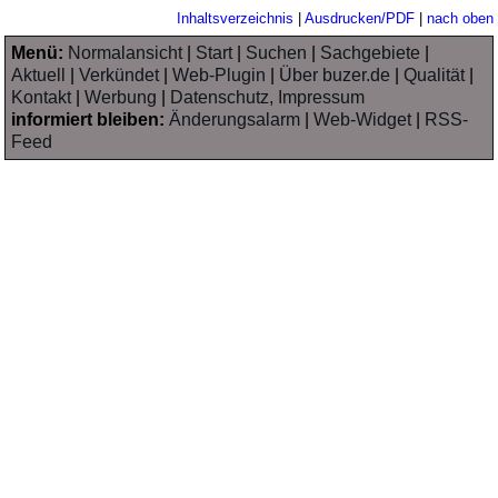
Inhaltsverzeichnis
|
Ausdrucken/PDF
|
nach oben
Menü:
Normalansicht
|
Start
|
Suchen
|
Sachgebiete
|
Aktuell
|
Verkündet
|
Web-Plugin
|
Über buzer.de
|
Qualität
|
Kontakt
|
Werbung
|
Datenschutz, Impressum
informiert bleiben:
Änderungsalarm
|
Web-Widget
|
RSS-
Feed