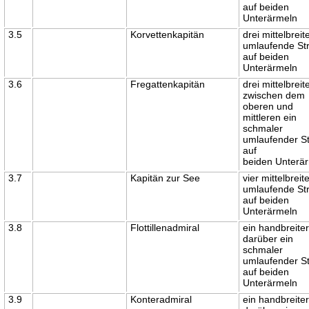
auf beiden
Unterärmeln
3.5
Korvettenkapitän
drei mittelbreit
umlaufende Str
auf beiden
Unterärmeln
3.6
Fregattenkapitän
drei mittelbreit
zwischen dem
oberen und
mittleren ein
schmaler
umlaufender St
auf
beiden Unterä
3.7
Kapitän zur See
vier mittelbreit
umlaufende Str
auf beiden
Unterärmeln
3.8
Flottillenadmiral
ein handbreite
darüber ein
schmaler
umlaufender St
auf beiden
Unterärmeln
3.9
Konteradmiral
ein handbreite