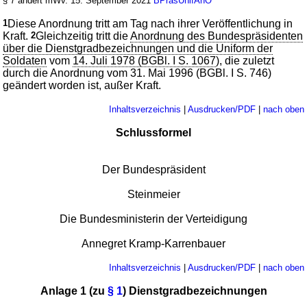
§ 7 ändert mWv. 15. September 2021
BPräsUnifAnO
1
Diese Anordnung tritt am Tag nach ihrer Veröffentlichung in
Kraft.
2
Gleichzeitig tritt die
Anordnung des Bundespräsidenten
über die Dienstgradbezeichnungen und die Uniform der
Soldaten
vom
14. Juli 1978 (BGBl. I S. 1067
), die zuletzt
durch die Anordnung vom 31. Mai 1996 (BGBl. I S. 746)
geändert worden ist, außer Kraft.
Inhaltsverzeichnis
|
Ausdrucken/PDF
|
nach oben
Schlussformel
Der Bundespräsident
Steinmeier
Die Bundesministerin der Verteidigung
Annegret Kramp-Karrenbauer
Inhaltsverzeichnis
|
Ausdrucken/PDF
|
nach oben
Anlage 1 (zu
§ 1
) Dienstgradbezeichnungen