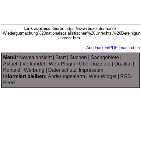
Link zu dieser Seite
: https://www.buzer.de/fna/25-
Wiedergutmachung%20nationalsozialistischen%20Unrechts,%20Bereini
Unrecht.htm
Ausdrucken/PDF
|
nach oben
Menü:
Normalansicht
|
Start
|
Suchen
|
Sachgebiete
|
Aktuell
|
Verkündet
|
Web-Plugin
|
Über buzer.de
|
Qualität
|
Kontakt
|
Werbung
|
Datenschutz, Impressum
informiert bleiben:
Änderungsalarm
|
Web-Widget
|
RSS-
Feed