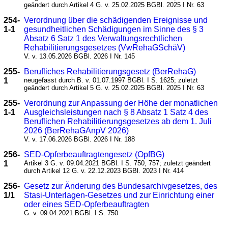
geändert durch Artikel 4 G. v. 25.02.2025 BGBl. 2025 I Nr. 63
254-
Verordnung über die schädigenden Ereignisse und
1-1
gesundheitlichen Schädigungen im Sinne des § 3
Absatz 6 Satz 1 des Verwaltungsrechtlichen
Rehabilitierungsgesetzes (VwRehaGSchäV)
V. v. 13.05.2026 BGBl. 2026 I Nr. 145
255-
Berufliches Rehabilitierungsgesetz (BerRehaG)
1
neugefasst durch B. v. 01.07.1997 BGBl. I S. 1625; zuletzt
geändert durch Artikel 5 G. v. 25.02.2025 BGBl. 2025 I Nr. 63
255-
Verordnung zur Anpassung der Höhe der monatlichen
1-1
Ausgleichsleistungen nach § 8 Absatz 1 Satz 4 des
Beruflichen Rehabilitierungsgesetzes ab dem 1. Juli
2026 (BerRehaGAnpV 2026)
V. v. 17.06.2026 BGBl. 2026 I Nr. 188
256-
SED-Opferbeauftragtengesetz (OpfBG)
1
Artikel 3 G. v. 09.04.2021 BGBl. I S. 750, 757; zuletzt geändert
durch Artikel 12 G. v. 22.12.2023 BGBl. 2023 I Nr. 414
256-
Gesetz zur Änderung des Bundesarchivgesetzes, des
1/1
Stasi-Unterlagen-Gesetzes und zur Einrichtung einer
oder eines SED-Opferbeauftragten
G. v. 09.04.2021 BGBl. I S. 750