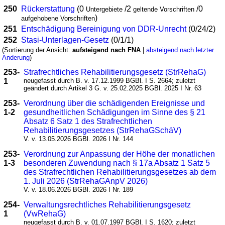
250
Rückerstattung
(0
/2
/0
Untergebiete
geltende Vorschriften
)
aufgehobene Vorschriften
251
Entschädigung Bereinigung von DDR-Unrecht
(0/24/2)
252
Stasi-Unterlagen-Gesetz
(0/1/1)
(Sortierung der Ansicht:
aufsteigend nach FNA
|
absteigend nach letzter
Änderung
)
253-
Strafrechtliches Rehabilitierungsgesetz (StrRehaG)
1
neugefasst durch B. v. 17.12.1999 BGBl. I S. 2664; zuletzt
geändert durch Artikel 3 G. v. 25.02.2025 BGBl. 2025 I Nr. 63
253-
Verordnung über die schädigenden Ereignisse und
1-2
gesundheitlichen Schädigungen im Sinne des § 21
Absatz 6 Satz 1 des Strafrechtlichen
Rehabilitierungsgesetzes (StrRehaGSchäV)
V. v. 13.05.2026 BGBl. 2026 I Nr. 144
253-
Verordnung zur Anpassung der Höhe der monatlichen
1-3
besonderen Zuwendung nach § 17a Absatz 1 Satz 5
des Strafrechtlichen Rehabilitierungsgesetzes ab dem
1. Juli 2026 (StrRehaGAnpV 2026)
V. v. 18.06.2026 BGBl. 2026 I Nr. 189
254-
Verwaltungsrechtliches Rehabilitierungsgesetz
1
(VwRehaG)
neugefasst durch B. v. 01.07.1997 BGBl. I S. 1620; zuletzt