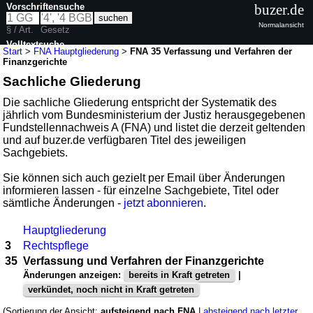
Vorschriftensuche
buzer.de
Normalansicht
§ / Art.
Gesetz
Volltextsuche
Start
>
FNA Hauptgliederung
>
FNA 35 Verfassung und Verfahren der
Finanzgerichte
Sachliche Gliederung
Die sachliche Gliederung entspricht der Systematik des
jährlich vom Bundesministerium der Justiz herausgegebenen
Fundstellennachweis A (FNA) und listet die derzeit geltenden
und auf buzer.de verfügbaren Titel des jeweiligen
Sachgebiets.
Sie können sich auch gezielt per Email über Änderungen
informieren lassen - für einzelne Sachgebiete, Titel oder
sämtliche Änderungen -
jetzt abonnieren
.
Hauptgliederung
3
Rechtspflege
35
Verfassung und Verfahren der Finanzgerichte
Änderungen anzeigen:
bereits in Kraft getreten
|
verkündet, noch nicht in Kraft getreten
(Sortierung der Ansicht:
aufsteigend nach FNA
|
absteigend nach letzter