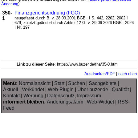
Änderung
)
350-
Finanzgerichtsordnung (FGO)
1
neugefasst durch B. v. 28.03.2001 BGBl. I S. 442, 2262, 2002 I
679; zuletzt geändert durch Artikel 12 G. v. 29.06.2026 BGBl. 2026
I Nr. 197
Link zu dieser Seite
: https://www.buzer.de/fna/35-0.htm
Ausdrucken/PDF
|
nach oben
Menü:
Normalansicht
|
Start
|
Suchen
|
Sachgebiete
|
Aktuell
|
Verkündet
|
Web-Plugin
|
Über buzer.de
|
Qualität
|
Kontakt
|
Werbung
|
Datenschutz, Impressum
informiert bleiben:
Änderungsalarm
|
Web-Widget
|
RSS-
Feed