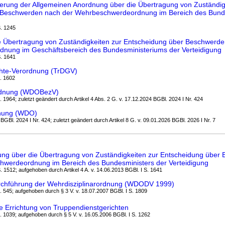
rung der Allgemeinen Anordnung über die Übertragung von Zuständig
 Beschwerden nach der Wehrbeschwerdeordnung im Bereich des Bund
S. 1245
 Übertragung von Zuständigkeiten zur Entscheidung über Beschwerde
nung im Geschäftsbereich des Bundesministeriums der Verteidigung
S. 1641
chte-Verordnung (TrDGV)
S. 1602
dnung (WDOBezV)
. 1964; zuletzt geändert durch Artikel 4 Abs. 2 G. v. 17.12.2024 BGBl. 2024 I Nr. 424
dnung (WDO)
 BGBl. 2024 I Nr. 424; zuletzt geändert durch Artikel 8 G. v. 09.01.2026 BGBl. 2026 I Nr. 7
ng über die Übertragung von Zuständigkeiten zur Entscheidung über
hwerdeordnung im Bereich des Bundesministers der Verteidigung
S. 1512; aufgehoben durch Artikel 4 A. v. 14.06.2013 BGBl. I S. 1641
rchführung der Wehrdisziplinarordnung (WDODV 1999)
S. 545; aufgehoben durch § 3 V. v. 18.07.2007 BGBl. I S. 1809
e Errichtung von Truppendienstgerichten
S. 1039; aufgehoben durch § 5 V. v. 16.05.2006 BGBl. I S. 1262