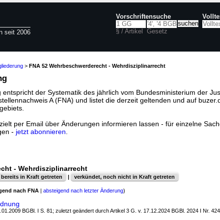
Vorschriftensuche
Vollt
§ / Artikel
Gesetz
n seit 2006
liederung
>
FNA 52 Wehrbeschwerderecht - Wehrdisziplinarrecht
ng
 entspricht der Systematik des jährlich vom Bundesministerium der Jus
llennachweis A (FNA) und listet die derzeit geltenden und auf buzer.
gebiets.
ielt per Email über Änderungen informieren lassen - für einzelne Sachg
gen -
jetzt abonnieren
.
ht - Wehrdisziplinarrecht
bereits in Kraft getreten
|
verkündet, noch nicht in Kraft getreten
igend nach FNA
|
absteigend nach letzter Änderung
)
rdnung
.01.2009 BGBl. I S. 81; zuletzt geändert durch Artikel 3 G. v. 17.12.2024 BGBl. 2024 I Nr. 424