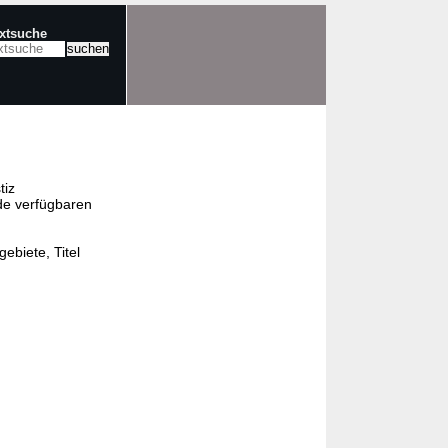
extsuche
tiz
de verfügbaren
ebiete, Titel