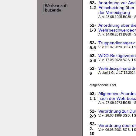
52-
Anordnung zur Ände
Werben auf
1-2
Entscheidung über
buzer.de
der Verteidigung
A. v. 28.08.1995 BGBl. I 
52-
Anordnung über die
1-3
Wehrbeschwerdeord
A. v. 14.06.2013 BGBl. I 
52-
Truppendienstgeri
5-5
V. v. 01.07.2020 BGBl. I 
52-
WDO-Bezügeveror
5-6
V. v. 17.08.2020 BGBl. I S
52-
Wehrdisziplinaror
6
Artikel 1 G. v. 17.12.2024
aufgehobene Titel:
52-
Allgemeine Anordnu
1-1
nach der Wehrbesc
A. v. 27.09.1973 BGBl. I 
52-
Verordnung zur Du
2-9
V. v. 26.03.1999 BGBl. I 
52-
Verordnung über di
2-
V. v. 06.06.2001 BGBl. I 
10