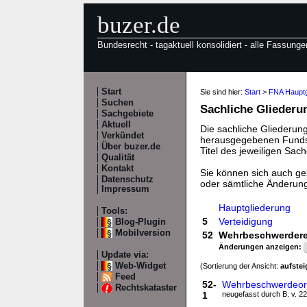
buzer.de
Bundesrecht - tagaktuell konsolidiert - alle Fassunge
Start
Sie sind hier:
Start
>
FNA Hauptg
Suchen
Sachliche Gliederu
Sachgebiete
Aktuell
Die sachliche Gliederung
Verkündet
herausgegebenen Fundste
Über buzer.de
Titel des jeweiligen Sach
Qualität
Kontakt
Sie können sich auch gez
Datenschutz
oder sämtliche Änderun
Impressum
Hauptgliederung
Tools:
5
Verteidigung
Blog-Plugin
Mobilversion
52
Wehrbeschwerderec
Änderungen anzeigen:
Update via:
Web-Widget
(Sortierung der Ansicht:
aufste
Feed
52-
Wehrbeschwerdeo
Rechtskataster
1
neugefasst durch B. v. 22