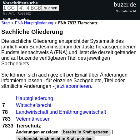
Vorschriftensuche
buzer.de
Normalansicht
§ / Art.
Gesetz
Volltextsuche
Start
>
FNA Hauptgliederung
>
FNA 7833 Tierschutz
Sachliche Gliederung
Die sachliche Gliederung entspricht der Systematik des
jährlich vom Bundesministerium der Justiz herausgegebenen
Fundstellennachweis A (FNA) und listet die derzeit geltenden
und auf buzer.de verfügbaren Titel des jeweiligen
Sachgebiets.
Sie können sich auch gezielt per Email über Änderungen
informieren lassen - für einzelne Sachgebiete, Titel oder
sämtliche Änderungen -
jetzt abonnieren
.
Hauptgliederung
7
Wirtschaftsrecht
78
Landwirtschaft und Ernährungswirtschaft
783
Veterinärwesen
7833
Tierschutz
Änderungen anzeigen:
bereits in Kraft getreten
|
verkündet, noch nicht in Kraft getreten