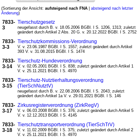
(Sortierung der Ansicht:
aufsteigend nach FNA
|
absteigend nach letzter
Änderung
)
7833-
Tierschutzgesetz
3
neugefasst durch B. v. 18.05.2006 BGBl. I S. 1206, 1313; zuletzt
geändert durch Artikel 2 Abs. 20 G. v. 20.12.2022 BGBl. I S. 2752
7833-
Tierschutzkommissions-Verordnung
3-3
V. v. 23.06.1987 BGBl. I S. 1557; zuletzt geändert durch Artikel
393 V. v. 31.08.2015 BGBl. I S. 1474
7833-
Tierschutz-Hundeverordnung
3-14
V. v. 02.05.2001 BGBl. I S. 838; zuletzt geändert durch Artikel 1
V. v. 25.11.2021 BGBl. I S. 4970
7833-
Tierschutz-Nutztierhaltungsverordnung
3-15
(TierSchNutztV)
neugefasst durch B. v. 22.08.2006 BGBl. I S. 2043; zuletzt
geändert durch Artikel 1a V. v. 29.01.2021 BGBl. I S. 146
7833-
Zirkusregisterverordnung (ZirkRegV)
3-17
V. v. 06.03.2008 BGBl. I S. 376; zuletzt geändert durch Artikel 5
V. v. 12.12.2013 BGBl. I S. 4145
7833-
Tierschutztransportverordnung (TierSchTrV)
3-18
V. v. 11.02.2009 BGBl. I S. 375; zuletzt geändert durch Artikel 2
V. v. 25.11.2021 BGBl. I S. 4970