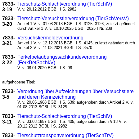
7833-
Tierschutz-Schlachtverordnung (TierSchlV)
3-19
V. v. 20.12.2012 BGBl. I S. 2982
7833-
Tierschutz-Versuchstierverordnung (TierSchVersV)
3-20
Artikel 1 V. v. 01.08.2013 BGBl. I S. 3125, 3126; zuletzt geändert
durch Artikel 1 V. v. 10.10.2025 BGBl. 2025 I Nr. 238
7833-
Versuchstiermeldeverordnung
3-21
Artikel 1 V. v. 12.12.2013 BGBl. I S. 4145; zuletzt geändert durch
Artikel 2 V. v. 11.08.2021 BGBl. I S. 3570
7833-
Ferkelbetäubungssachkundeverordnung
3-22
(FerkBetSachkV)
V. v. 08.01.2020 BGBl. I S. 96
aufgehobene Titel:
7833-
Verordnung über Aufzeichnungen über Versuchstiere
3-5
und deren Kennzeichnung
V. v. 20.05.1988 BGBl. I S. 639; aufgehoben durch Artikel 2 V. v.
01.08.2013 BGBl. I S. 3125
7833-
Tierschutz-Schlachtverordnung (TierSchlV)
3-11
V. v. 03.03.1997 BGBl. I S. 405; aufgehoben durch § 18 V. v.
20.12.2012 BGBl. I S. 2982
7833-
Tierschutztransportverordnung (TierSchTrV)