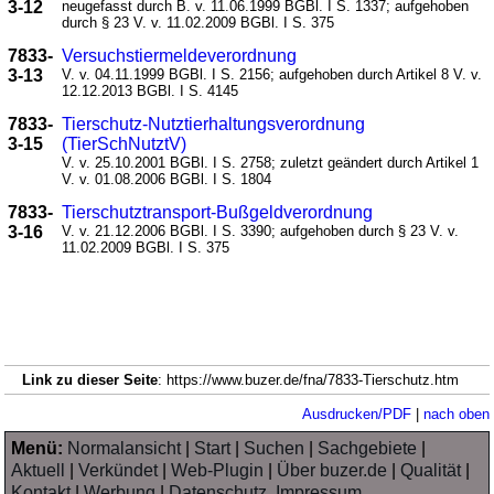
3-12
neugefasst durch B. v. 11.06.1999 BGBl. I S. 1337; aufgehoben
durch § 23 V. v. 11.02.2009 BGBl. I S. 375
7833-
Versuchstiermeldeverordnung
3-13
V. v. 04.11.1999 BGBl. I S. 2156; aufgehoben durch Artikel 8 V. v.
12.12.2013 BGBl. I S. 4145
7833-
Tierschutz-Nutztierhaltungsverordnung
3-15
(TierSchNutztV)
V. v. 25.10.2001 BGBl. I S. 2758; zuletzt geändert durch Artikel 1
V. v. 01.08.2006 BGBl. I S. 1804
7833-
Tierschutztransport-Bußgeldverordnung
3-16
V. v. 21.12.2006 BGBl. I S. 3390; aufgehoben durch § 23 V. v.
11.02.2009 BGBl. I S. 375
Link zu dieser Seite
: https://www.buzer.de/fna/7833-Tierschutz.htm
Ausdrucken/PDF
|
nach oben
Menü:
Normalansicht
|
Start
|
Suchen
|
Sachgebiete
|
Aktuell
|
Verkündet
|
Web-Plugin
|
Über buzer.de
|
Qualität
|
Kontakt
|
Werbung
|
Datenschutz, Impressum