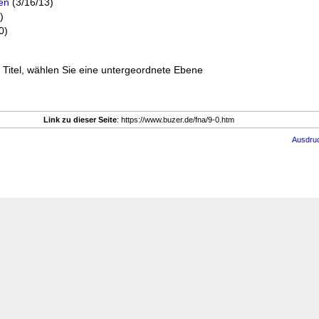
en
(3/16/13)
)
0)
en Titel, wählen Sie eine untergeordnete Ebene
Link zu dieser Seite
: https://www.buzer.de/fna/9-0.htm
Ausdru