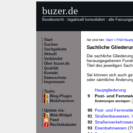
buzer.de
Bundesrecht - tagaktuell konsolidiert - alle Fassunge
Start
Sie sind hier:
Start
>
FNA Hauptg
Suchen
Sachliche Gliederu
Sachgebiete
Aktuell
Die sachliche Gliederung
Verkündet
herausgegebenen Fundste
Über buzer.de
Titel des jeweiligen Sach
Qualität
Kontakt
Sie können sich auch gez
Datenschutz
oder sämtliche Änderun
Impressum
Hauptgliederung
Tools:
9
Post- und Fernme
Blog-Plugin
Mobilversion
Änderungen anzeigen:
90
Post- und Fernmel
Update via:
Web-Widget
91
Straßenbauwesen, 
Feed
92
Straßenverkehrswe
Rechtskataster
93
Eisenbahnwesen
(7/