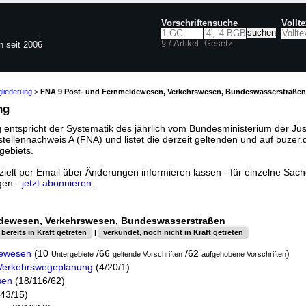
Vorschriftensuche
Vollt
§ / Artikel
Gesetz
n seit 2006
liederung
>
FNA 9 Post- und Fernmeldewesen, Verkehrswesen, Bundeswasserstraßen
ng
 entspricht der Systematik des jährlich vom Bundesministerium der Jus
llennachweis A (FNA) und listet die derzeit geltenden und auf buzer.
gebiets.
ielt per Email über Änderungen informieren lassen - für einzelne Sachg
gen -
jetzt abonnieren
.
ldewesen, Verkehrswesen, Bundeswasserstraßen
bereits in Kraft getreten
|
verkündet, noch nicht in Kraft getreten
dewesen
(10
/66
/62
)
Untergebiete
geltende Vorschriften
aufgehobene Vorschriften
Verkehrswegeplanung
(4/20/1)
sen
(18/116/62)
43/15)