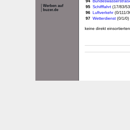
94
Bundeswasserstraß
Werben auf
95
Schifffahrt
(17/83/53
buzer.de
96
Luftverkehr
(0/111/3
97
Wetterdienst
(0/1/0)
keine direkt einsortiert