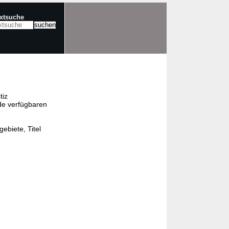
extsuche
tiz
de verfügbaren
ebiete, Titel