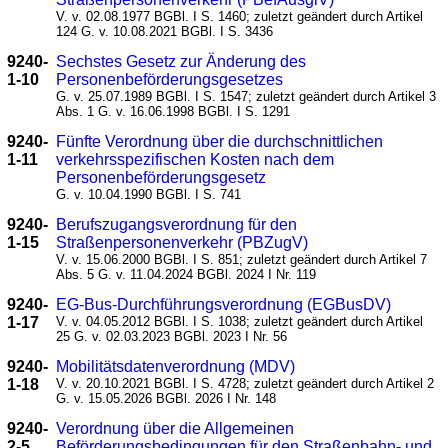
V. v. 02.08.1977 BGBl. I S. 1460; zuletzt geändert durch Artikel
124 G. v. 10.08.2021 BGBl. I S. 3436
9240-
Sechstes Gesetz zur Änderung des
1-10
Personenbeförderungsgesetzes
G. v. 25.07.1989 BGBl. I S. 1547; zuletzt geändert durch Artikel 3
Abs. 1 G. v. 16.06.1998 BGBl. I S. 1291
9240-
Fünfte Verordnung über die durchschnittlichen
1-11
verkehrsspezifischen Kosten nach dem
Personenbeförderungsgesetz
G. v. 10.04.1990 BGBl. I S. 741
9240-
Berufszugangsverordnung für den
1-15
Straßenpersonenverkehr (PBZugV)
V. v. 15.06.2000 BGBl. I S. 851; zuletzt geändert durch Artikel 7
Abs. 5 G. v. 11.04.2024 BGBl. 2024 I Nr. 119
9240-
EG-Bus-Durchführungsverordnung (EGBusDV)
1-17
V. v. 04.05.2012 BGBl. I S. 1038; zuletzt geändert durch Artikel
25 G. v. 02.03.2023 BGBl. 2023 I Nr. 56
9240-
Mobilitätsdatenverordnung (MDV)
1-18
V. v. 20.10.2021 BGBl. I S. 4728; zuletzt geändert durch Artikel 2
G. v. 15.05.2026 BGBl. 2026 I Nr. 148
9240-
Verordnung über die Allgemeinen
2-5
Beförderungsbedingungen für den Straßenbahn- und