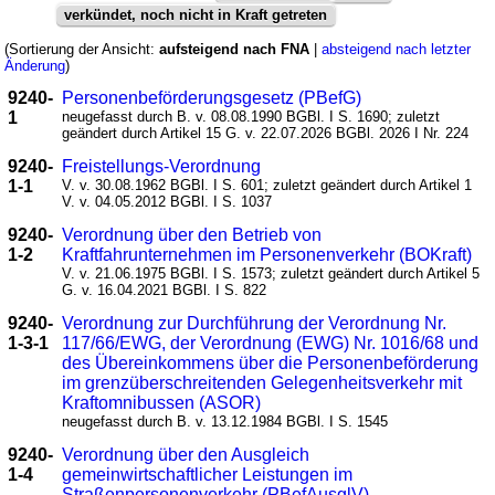
verkündet, noch nicht in Kraft getreten
(Sortierung der Ansicht:
aufsteigend nach FNA
|
absteigend nach letzter
Änderung
)
9240-
Personenbeförderungsgesetz (PBefG)
1
neugefasst durch B. v. 08.08.1990 BGBl. I S. 1690; zuletzt
geändert durch Artikel 15 G. v. 22.07.2026 BGBl. 2026 I Nr. 224
9240-
Freistellungs-Verordnung
1-1
V. v. 30.08.1962 BGBl. I S. 601; zuletzt geändert durch Artikel 1
V. v. 04.05.2012 BGBl. I S. 1037
9240-
Verordnung über den Betrieb von
1-2
Kraftfahrunternehmen im Personenverkehr (BOKraft)
V. v. 21.06.1975 BGBl. I S. 1573; zuletzt geändert durch Artikel 5
G. v. 16.04.2021 BGBl. I S. 822
9240-
Verordnung zur Durchführung der Verordnung Nr.
1-3-1
117/66/EWG, der Verordnung (EWG) Nr. 1016/68 und
des Übereinkommens über die Personenbeförderung
im grenzüberschreitenden Gelegenheitsverkehr mit
Kraftomnibussen (ASOR)
neugefasst durch B. v. 13.12.1984 BGBl. I S. 1545
9240-
Verordnung über den Ausgleich
1-4
gemeinwirtschaftlicher Leistungen im
Straßenpersonenverkehr (PBefAusglV)