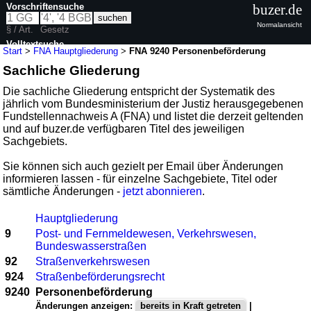
Vorschriftensuche
buzer.de
Normalansicht
§ / Art.
Gesetz
Volltextsuche
Start
>
FNA Hauptgliederung
>
FNA 9240 Personenbeförderung
Sachliche Gliederung
Die sachliche Gliederung entspricht der Systematik des
jährlich vom Bundesministerium der Justiz herausgegebenen
Fundstellennachweis A (FNA) und listet die derzeit geltenden
und auf buzer.de verfügbaren Titel des jeweiligen
Sachgebiets.
Sie können sich auch gezielt per Email über Änderungen
informieren lassen - für einzelne Sachgebiete, Titel oder
sämtliche Änderungen -
jetzt abonnieren
.
Hauptgliederung
9
Post- und Fernmeldewesen, Verkehrswesen,
Bundeswasserstraßen
92
Straßenverkehrswesen
924
Straßenbeförderungsrecht
9240
Personenbeförderung
Änderungen anzeigen:
bereits in Kraft getreten
|