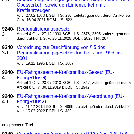
Obusverkehr sowie den Linienverkehr mit
Kraftfahrzeugen
V. v. 27.02.1970 BGBl. I S. 230; zuletzt geändert durch Artikel 5a
G. v. 16.04.2021 BGBl. I S. 822
9240-
Regionalisierungsgesetz
3
Artikel 4 G. v. 27.12.1993 BGBl. I S. 2378, 2395; zuletzt geändert
durch Artikel 1 G. v. 25.11.2025 BGBl. 2025 I Nr. 287
9240-
Verordnung zur Durchführung von § 5 des
3-1
Regionalisierungsgesetzes für die Jahre 1996 bis
2001
V. v. 19.12.1995 BGBl. I S. 2087
9240-
EU-Fahrgastrechte-Kraftomnibus-Gesetz (EU-
4
FahrgRBusG)
Artikel 1 G. v. 23.07.2013 BGBl. I S. 2547; zuletzt geändert durch
Artikel 8 G. v. 30.11.2019 BGBl. I S. 1942
9240-
EU-Fahrgastrechte-Kraftomnibus-Verordnung (EU-
4-1
FahrgRBusV)
V. v. 11.12.2013 BGBl. I S. 4098; zuletzt geändert durch Artikel 2
V. v. 15.03.2022 BGBl. I S. 485
aufgehobene Titel:
9240-
Verordnung zur Anwendung von § 13a Abs. 1 Satz 3