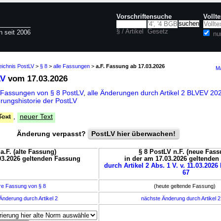
Vorschriftensuche
Vollt
§ / Artikel
Gesetz
n seit 2006
nu
eichnis PostLV
>
§ 8
>
alle Fassungen
>
a.F. Fassung ab 17.03.2026
Ma
LV
vom 17.03.2026
 Fassungen von § 8 PostLV
,
alle Änderungen durch Artikel 2 BLVEV 2
rungshistorie der PostLV
Text
,
neuer Text
Änderung verpasst?
PostLV hier überwachen!
a.F. (alte Fassung)
§ 8 PostLV n.F. (neue Fass
03.2026 geltenden Fassung
in der am 17.03.2026 geltende
durch Artikel 2 Abs. 1 V. v. 11.03.2026 
67
re Fassung von § 8
(heute geltende Fassung)
Änderung durch Artikel 2
nächste Änderung durch Artikel 