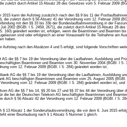
 die zuletzt durch Artikel 15 Absatz 28 des Gesetzes vom 5. Februar 2009 (BG
 2015 kann der Aufstieg zusätzlich nach den §§ 9 bis 11 der Postlaufbahnv
8), die zuletzt durch § 56 Absatz 41 der Verordnung vom 12. Februar 2009 (BG
Verbindung mit den §§ 33 bis 33b der Bundeslaufbahnverordnung in der Fassun
li 2002 (BGBl. I S. 2459, 2671), die zuletzt durch Artikel 15 Absatz 28 de
 S. 160) geändert worden ist, erfolgen, wenn die Beamtinnen und Beamten bi
ugelassen sind oder erfolgreich an einer Vorauswahl für die Teilnahme am Au
en haben.
r Aufstieg nach den Absätzen 4 und 5 erfolgt, sind folgende Vorschriften weit
t AG die §§ 7 bis 19 der Verordnung über die Laufbahnen, Ausbildung und Prüf
eschäftigten Beamtinnen und Beamten vom 30. November 2004 (BGBl. I S. 3
dnung vom 12. Februar 2009 (BGBl. I S. 284) geändert worden ist,
tbank AG die §§ 7 bis 19 der Verordnung über die Laufbahnen, Ausbildung und
ank AG beschäftigten Beamtinnen und Beamten vom 25. August 2005 (BGBl. I
 Verordnung vom 12. Februar 2009 (BGBl. I S. 284) geändert worden ist, und
ekom AG die §§ 7 bis 14, §§ 20 bis 27 und §§ 37 bis 44 der Verordnung über 
für die bei der Deutschen Telekom AG beschäftigten Beamtinnen und Beamte
die durch § 56 Absatz 42 der Verordnung vom 12. Februar 2009 (BGBl. I S. 28
h § 13 Absatz 1 der Sonderurlaubsverordnung, die vor dem 6. Juni 2015 erfolg
 steht einer Beurlaubung nach § 1 Absatz 5 Nummer 1 gleich.