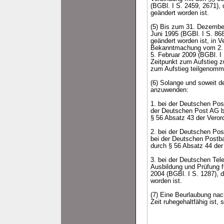
(BGBl. I S. 2459, 2671),
geändert worden ist.
(5) Bis zum 31. Dezember
Juni 1995 (BGBl. I S. 86
geändert worden ist, in 
Bekanntmachung vom 2. Ju
5. Februar 2009 (BGBl. I
Zeitpunkt zum Aufstieg z
zum Aufstieg teilgenomm
(6) Solange und soweit de
anzuwenden:
1. bei der Deutschen Pos
der Deutschen Post AG b
§ 56 Absatz 43 der Veror
2. bei der Deutschen Pos
bei der Deutschen Postb
durch § 56 Absatz 44 der
3. bei der Deutschen Tel
Ausbildung und Prüfung 
2004 (BGBl. I S. 1287), 
worden ist.
(7) Eine Beurlaubung nac
Zeit ruhegehaltfähig ist,