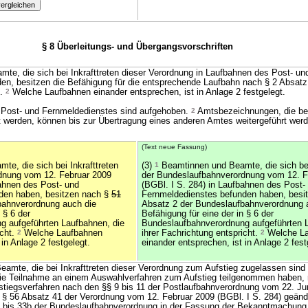
§ 8 Überleitungs- und Übergangsvorschriften
e, die sich bei Inkrafttreten dieser Verordnung in Laufbahnen des Post- un
en, besitzen die Befähigung für die entsprechende Laufbahn nach § 2 Absatz
n.
2
Welche Laufbahnen einander entsprechen, ist in Anlage 2 festgelegt.
Post- und Fernmeldedienstes sind aufgehoben.
2
Amtsbezeichnungen, die bei 
t werden, können bis zur Übertragung eines anderen Amtes weitergeführt werd
(Text neue Fassung)
e, die sich bei Inkrafttreten
(3)
1
Beamtinnen und Beamte, die sich bei 
dnung vom 12. Februar 2009
der Bundeslaufbahnverordnung vom 12. F
bahnen des Post- und
(BGBl. I S. 284) in Laufbahnen des Post-
den haben, besitzen nach §
51
Fernmeldedienstes befunden haben, besi
bahnverordnung auch die
Absatz 2 der Bundeslaufbahnverordnung 
 § 6 der
Befähigung für eine der in § 6 der
g aufgeführten Laufbahnen, die
Bundeslaufbahnverordnung aufgeführten 
icht.
2
Welche Laufbahnen
ihrer Fachrichtung entspricht.
2
Welche La
 in Anlage 2 festgelegt.
einander entsprechen, ist in Anlage 2 fest
eamte, die bei Inkrafttreten dieser Verordnung zum Aufstieg zugelassen sind 
die Teilnahme an einem Auswahlverfahren zum Aufstieg teilgenommen haben, r
stiegsverfahren nach den §§ 9 bis 11 der Postlaufbahnverordnung vom 22. Ju
h § 56 Absatz 41 der Verordnung vom 12. Februar 2009 (BGBl. I S. 284) geände
3 bis 33b der Bundeslaufbahnverordnung in der Fassung der Bekanntmachung 