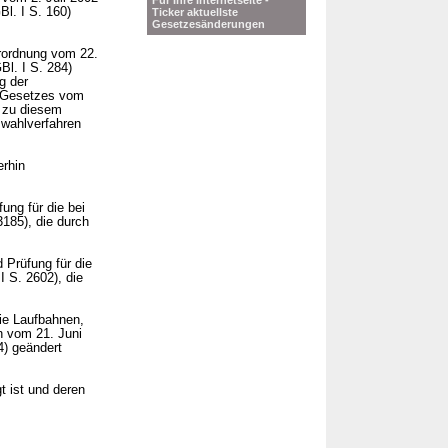
Für Ihre Internetseite -
Bl. I S. 160)
Ticker aktuellste
Gesetzesänderungen
erordnung vom 22.
Bl. I S. 284)
g der
s Gesetzes vom
s zu diesem
swahlverfahren
erhin
ung für die bei
185), die durch
 Prüfung für die
 S. 2602), die
die Laufbahnen,
n vom 21. Juni
4) geändert
t ist und deren