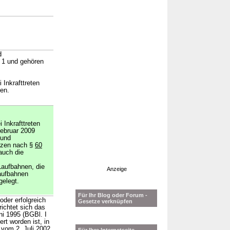
d
 1 und gehören
Inkrafttreten
en.
Inkrafttreten
ebruar 2009
 und
tzen nach §
60
auch die
Laufbahnen, die
Anzeige
ufbahnen
gelegt.
Für Ihr Blog oder Forum -
oder erfolgreich
Gesetze verknüpfen
ichtet sich das
ni 1995 (BGBl. I
rt worden ist, in
vom 2. Juli 2002