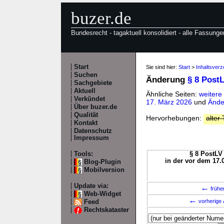
buzer.de
Bundesrecht - tagaktuell konsolidiert - alle Fassunge
Start
Sie sind hier:
Start
>
Inhaltsverz
Suchen
Änderung
§ 8 Post
Sachgebiete
Aktuell
Ähnliche Seiten:
weitere
Verkündet
17. März 2026
und
Ände
Über buzer.de
Qualität
Hervorhebungen:
alter 
Kontakt
Datenschutz
Impressum
Tools:
§ 8 PostLV 
in der vor dem 17.
Blog-Plugin
Mobilversion
Update via:
←
frühe
Web-Widget
←
vorherige 
Feed
Rechtskataster