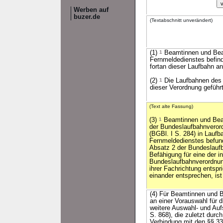
Werben auf
buzer.de
(Textabschnitt unverändert)
(1)
1
Beamtinnen und Beamt
Fernmeldedienstes befind
fortan dieser Laufbahn a
(2)
1
Die Laufbahnen des 
dieser Verordnung geführ
(Text alte Fassung)
(3)
1
Beamtinnen und Beamt
der Bundeslaufbahnveror
(BGBl. I S. 284) in Lauf
Fernmeldedienstes befun
Absatz 2 der Bundeslauf
Befähigung für eine der in
Bundeslaufbahnverordnun
ihrer Fachrichtung entspr
einander entsprechen, ist
(4) Für Beamtinnen und B
an einer Vorauswahl für 
weitere Auswahl- und Auf
S. 868), die zuletzt durc
Verbindung mit den §§ 3