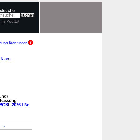
extsuche
r in PostLV
il bei Änderungen
026 am
ung)
n Fassung
BGBl. 2026 I Nr.
→
2