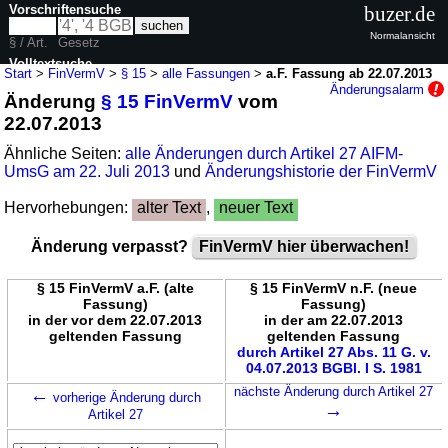
Vorschriftensuche
buzer.de
Normalansicht
§ / Art.
Gesetz
Volltextsuche
Start
>
FinVermV
>
§ 15
>
alle Fassungen
>
a.F. Fassung ab 22.07.2013
Änderungsalarm
Änderung
§ 15 FinVermV
vom
nur in FinVermV
22.07.2013
Ähnliche Seiten:
alle Änderungen durch Artikel 27 AIFM-
UmsG am 22. Juli 2013
und
Änderungshistorie der FinVermV
Hervorhebungen:
alter Text
,
neuer Text
Änderung verpasst?
FinVermV hier überwachen!
§ 15 FinVermV a.F. (alte
§ 15 FinVermV n.F. (neue
Fassung)
Fassung)
in der vor dem 22.07.2013
in der am 22.07.2013
geltenden Fassung
geltenden Fassung
durch Artikel 27 Abs. 11 G. v.
04.07.2013 BGBl. I S. 1981
←
nächste Änderung durch Artikel 27
vorherige Änderung durch
→
Artikel 27