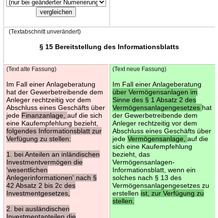
(Textabschnitt unverändert)
§ 15 Bereitstellung des Informationsblatts
(Text alte Fassung)
(Text neue Fassung)
Im Fall einer Anlageberatung
Im Fall einer Anlageberatung
hat der Gewerbetreibende dem
über Vermögensanlagen im
Anleger rechtzeitig vor dem
Sinne des § 1 Absatz 2 des
Abschluss eines Geschäfts über
Vermögensanlagengesetzes
hat
jede
Finanzanlage,
auf die sich
der Gewerbetreibende dem
eine Kaufempfehlung bezieht,
Anleger rechtzeitig vor dem
folgendes Informationsblatt zur
Abschluss eines Geschäfts über
Verfügung zu stellen:
jede
Vermögensanlage,
auf die
sich eine Kaufempfehlung
1. bei Anteilen an inländischen
bezieht, das
Investmentvermögen die
Vermögensanlagen-
'wesentlichen
Informationsblatt, wenn ein
Anlegerinformationen' nach §
solches nach § 13 des
42 Absatz 2 bis 2c des
Vermögensanlagengesetzes zu
Investmentgesetzes,
erstellen
ist, zur Verfügung zu
stellen.
2. bei ausländischen
Investmentanteilen die