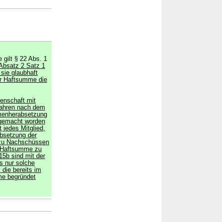
gilt § 22 Abs. 1
Absatz 2 Satz 1
sie glaubhaft
r Haftsumme die
enschaft mit
Jahren nach dem
menherabsetzung
 gemacht worden
t jedes Mitglied,
bsetzung der
 zu Nachschüssen
r Haftsumme zu
15b sind mit der
 nur solche
 die bereits im
me begründet