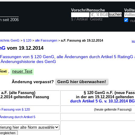
Vorschriftensuche
Vollt
§ / Artikel
Gesetz
n seit 2006
nu
zeichnis GenG
>
§ 120
>
alle Fassungen
>
a.F. Fassung ab 19.12.2014
Ma
nG
vom 19.12.2014
e Fassungen von § 120 GenG
,
alle Änderungen durch Artikel 5 RatingG
d
Änderungshistorie des GenG
Text
,
neuer Text
Änderung verpasst?
GenG hier überwachen!
a.F. (alte Fassung)
§ 120 GenG n.F. (neue Fas
12.2014 geltenden Fassung
in der am 19.12.2014 geltende
durch Artikel 5 G. v. 10.12.2014 BG
e Fassung von § 120
(heute geltende Fassung)
Änderung durch Artikel 5