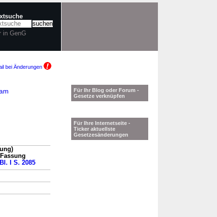
extsuche
r in GenG
il bei Änderungen
 am
Für Ihr Blog oder Forum -
Gesetze verknüpfen
Für Ihre Internetseite -
Ticker aktuellste
Gesetzesänderungen
sung)
n Fassung
Bl. I S. 2085