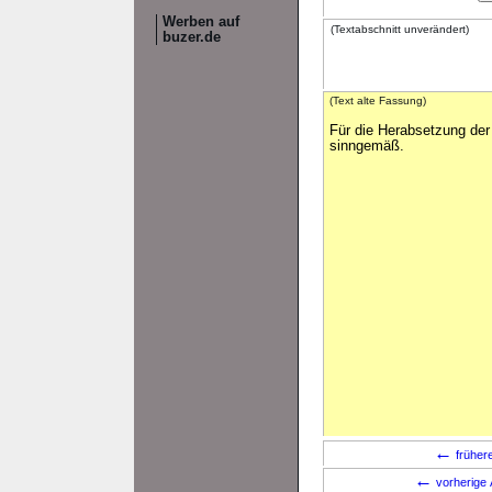
Werben auf
(Textabschnitt unverändert)
buzer.de
(Text alte Fassung)
Für die Herabsetzung der
sinngemäß.
←
früher
←
vorherige 