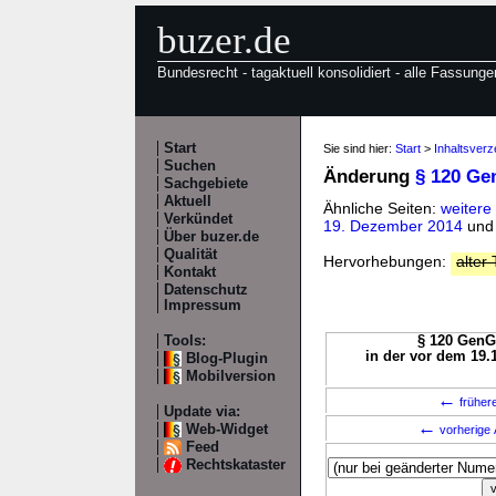
buzer.de
Bundesrecht - tagaktuell konsolidiert - alle Fassunge
Start
Sie sind hier:
Start
>
Inhaltsver
Suchen
Änderung
§ 120 Ge
Sachgebiete
Aktuell
Ähnliche Seiten:
weiter
Verkündet
19. Dezember 2014
un
Über buzer.de
Qualität
Hervorhebungen:
alter 
Kontakt
Datenschutz
Impressum
Tools:
§ 120 GenG 
in der vor dem 19.
Blog-Plugin
Mobilversion
←
früher
Update via:
←
Web-Widget
vorherige 
Feed
Rechtskataster