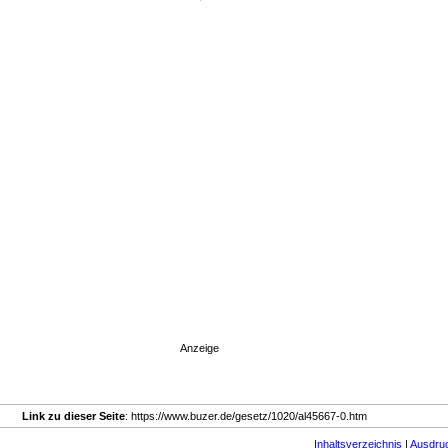
Anzeige
Link zu dieser Seite
: https://www.buzer.de/gesetz/1020/al45667-0.htm
Inhaltsverzeichnis
|
Ausdru