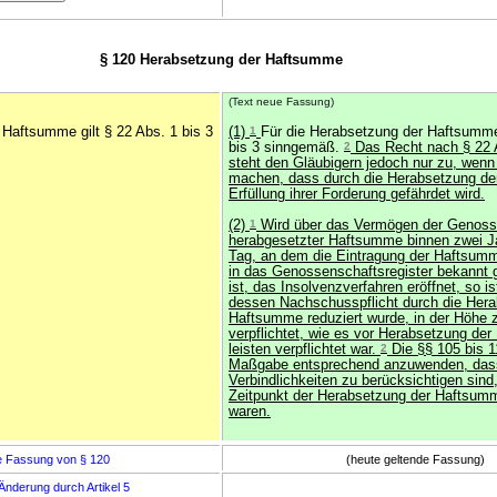
§ 120 Herabsetzung der Haftsumme
(Text neue Fassung)
 Haftsumme gilt § 22 Abs. 1 bis 3
(1)
1
Für die Herabsetzung der Haftsumme 
bis 3 sinngemäß.
2
Das Recht nach § 22 
steht den Gläubigern jedoch nur zu, wenn 
machen, dass durch die Herabsetzung de
Erfüllung ihrer Forderung gefährdet wird.
(2)
1
Wird über das Vermögen der Genoss
herabgesetzter Haftsumme binnen zwei 
Tag, an dem die Eintragung der Haftsum
in das Genossenschaftsregister bekannt
ist, das Insolvenzverfahren eröffnet, so is
dessen Nachschusspflicht durch die Hera
Haftsumme reduziert wurde, in der Höhe
verpflichtet, wie es vor Herabsetzung de
leisten verpflichtet war.
2
Die §§ 105 bis 1
Maßgabe entsprechend anzuwenden, dass
Verbindlichkeiten zu berücksichtigen sind,
Zeitpunkt der Herabsetzung der Haftsum
waren.
e Fassung von § 120
(heute geltende Fassung)
Änderung durch Artikel 5