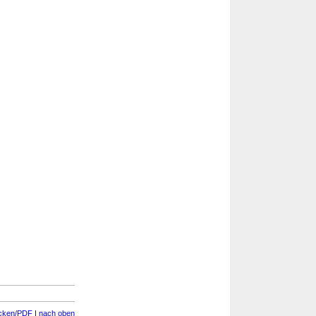
cken/PDF
|
nach oben