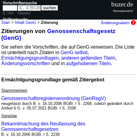
Vorschriftensuche
buzer.de
Normalansicht
§ / Art.
Gesetz
Volltextsuche
Start
>
Inhalt GenG
>
Zitierung
Änderungsalarm
Zitierungen von
Genossenschaftsgesetz
nur in GenG
(GenG)
Sie sehen die Vorschriften, die auf GenG verweisen. Die Liste
ist unterteilt nach Zitaten in
GenG selbst
,
Ermächtigungsgrundlagen
,
anderen geltenden Titeln
,
Änderungsvorschriften
und in
aufgehobenen Titeln
.
Ermächtigungsgrundlage gemäß Zitiergebot
Stammnormen
Genossenschaftsregisterverordnung (GenRegV)
neugefasst durch B. v. 16.10.2006 BGBl. I S. 2268; zuletzt geändert durch
Artikel 6 G. v. 05.07.2021 BGBl. I S. 3338
Sonstige
Bekanntmachung des Neufassung des
Genossenschaftsgesetzes
B. v. 16.10.2006 BGBl. I S. 2230