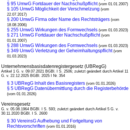
§ 95 UmwG Fortdauer der Nachschußpflicht
(vom 01.01.2007)
§ 105 UmwG Möglichkeit der Verschmelzung
(vom
22.07.2017)
§ 200 UmwG Firma oder Name des Rechtsträgers
(vom
18.08.2006)
§ 255 UmwG Wirkungen des Formwechsels
(vom 01.03.2023)
§ 271 UmwG Fortdauer der Nachschußpflicht
(vom
01.01.2007)
§ 288 UmwG Wirkungen des Formwechsels
(vom 01.03.2023)
§ 349 UmwG Verletzung der Geheimhaltungspflicht
(vom
01.03.2023)
Unternehmensbasisdatenregistergesetz (UBRegG)
Artikel 1 G. v. 09.07.2021 BGBl. I S. 2506; zuletzt geändert durch Artikel 11
G. v. 22.12.2025 BGBl. 2025 I Nr. 354
§ 3 UBRegG Inhalt des Basisregisters
(vom 01.01.2026)
§ 5 UBRegG Datenübermittlung durch die Registerbehörde
(vom 01.01.2026)
Vereinsgesetz
G. v. 05.08.1964 BGBl. I S. 593; zuletzt geändert durch Artikel 5 G. v.
30.11.2020 BGBl. I S. 2600
§ 30 VereinsG Aufhebung und Fortgeltung von
Rechtsvorschriften
(vom 01.01.2016)