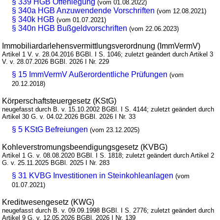
§ 339 HGB Offenlegung
(vom 01.08.2022)
§ 340a HGB Anzuwendende Vorschriften
(vom 12.08.2021)
§ 340k HGB
(vom 01.07.2021)
§ 340n HGB Bußgeldvorschriften
(vom 22.06.2023)
Immobiliardarlehensvermittlungsverordnung (ImmVermV)
Artikel 1 V. v. 28.04.2016 BGBl. I S. 1046; zuletzt geändert durch Artikel 3
V. v. 28.07.2026 BGBl. 2026 I Nr. 229
§ 15 ImmVermV Außerordentliche Prüfungen
(vom
20.12.2018)
Körperschaftsteuergesetz (KStG)
neugefasst durch B. v. 15.10.2002 BGBl. I S. 4144; zuletzt geändert durch
Artikel 30 G. v. 04.02.2026 BGBl. 2026 I Nr. 33
§ 5 KStG Befreiungen
(vom 23.12.2025)
Kohleverstromungsbeendigungsgesetz (KVBG)
Artikel 1 G. v. 08.08.2020 BGBl. I S. 1818; zuletzt geändert durch Artikel 2
G. v. 25.11.2025 BGBl. 2025 I Nr. 283
§ 31 KVBG Investitionen in Steinkohleanlagen
(vom
01.07.2021)
Kreditwesengesetz (KWG)
neugefasst durch B. v. 09.09.1998 BGBl. I S. 2776; zuletzt geändert durch
Artikel 9 G. v. 12.05.2026 BGBl. 2026 I Nr. 139