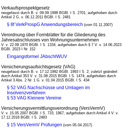
Verkaufsprospektgesetz
neugefasst durch B. v. 09.09.1998 BGBl. I S. 2701; aufgehoben durch
Artikel 2 G. v. 06.12.2011 BGBl. I S. 2481
§ 8f VerkProspG Anwendungsbereich
(vom 01.11.2007)
Verordnung über Formblätter für die Gliederung des
Jahresabschlusses von Wohnungsunternehmen
V. v. 22.09.1970 BGBl. I S. 1334; aufgehoben durch § 7 V. v. 14.06.2023
BGBl. 2023 I Nr. 152
Eingangsformel JAbschlWUV
Versicherungsaufsichtsgesetz (VAG)
neugefasst durch B. v. 17.12.1992 BGBl. 1993 I S. 2; zuletzt geändert
durch Artikel 353 V. v. 31.08.2015 BGBl. I S. 1474; aufgehoben durch
Artikel 3 Abs. 2 Nr. 1 G. v. 01.04.2015 BGBl. I S. 434
§ 52 VAG Nachschüsse und Umlagen im
Insolvenzverfahren
§ 53 VAG Kleinere Vereine
Versicherungsvermittlungsverordnung (VersVermV)
V. v. 15.05.2007 BGBl. I S. 733, 1967; aufgehoben durch Artikel 4 V. v.
17.12.2018 BGBl. I S. 2483
§ 15 VersVermV Prüfungen
(vom 05.04.2017)