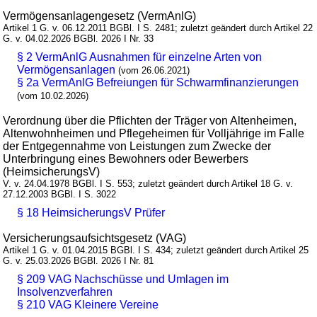
Vermögensanlagengesetz (VermAnlG)
Artikel 1 G. v. 06.12.2011 BGBl. I S. 2481; zuletzt geändert durch Artikel 22
G. v. 04.02.2026 BGBl. 2026 I Nr. 33
§ 2 VermAnlG Ausnahmen für einzelne Arten von
Vermögensanlagen
(vom 26.06.2021)
§ 2a VermAnlG Befreiungen für Schwarmfinanzierungen
(vom 10.02.2026)
Verordnung über die Pflichten der Träger von Altenheimen,
Altenwohnheimen und Pflegeheimen für Volljährige im Falle
der Entgegennahme von Leistungen zum Zwecke der
Unterbringung eines Bewohners oder Bewerbers
(HeimsicherungsV)
V. v. 24.04.1978 BGBl. I S. 553; zuletzt geändert durch Artikel 18 G. v.
27.12.2003 BGBl. I S. 3022
§ 18 HeimsicherungsV Prüfer
Versicherungsaufsichtsgesetz (VAG)
Artikel 1 G. v. 01.04.2015 BGBl. I S. 434; zuletzt geändert durch Artikel 25
G. v. 25.03.2026 BGBl. 2026 I Nr. 81
§ 209 VAG Nachschüsse und Umlagen im
Insolvenzverfahren
§ 210 VAG Kleinere Vereine