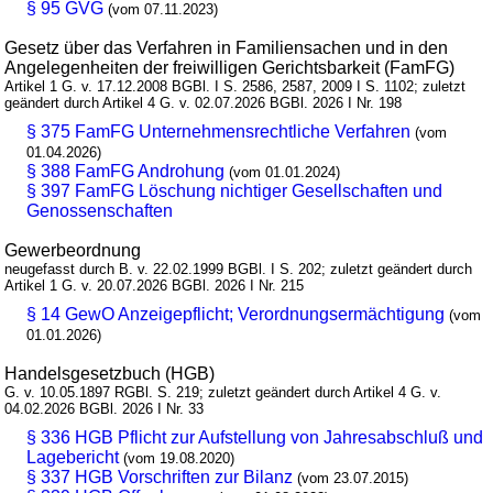
§ 95 GVG
(vom 07.11.2023)
Gesetz über das Verfahren in Familiensachen und in den
Angelegenheiten der freiwilligen Gerichtsbarkeit (FamFG)
Artikel 1 G. v. 17.12.2008 BGBl. I S. 2586, 2587, 2009 I S. 1102; zuletzt
geändert durch Artikel 4 G. v. 02.07.2026 BGBl. 2026 I Nr. 198
§ 375 FamFG Unternehmensrechtliche Verfahren
(vom
01.04.2026)
§ 388 FamFG Androhung
(vom 01.01.2024)
§ 397 FamFG Löschung nichtiger Gesellschaften und
Genossenschaften
Gewerbeordnung
neugefasst durch B. v. 22.02.1999 BGBl. I S. 202; zuletzt geändert durch
Artikel 1 G. v. 20.07.2026 BGBl. 2026 I Nr. 215
§ 14 GewO Anzeigepflicht; Verordnungsermächtigung
(vom
01.01.2026)
Handelsgesetzbuch (HGB)
G. v. 10.05.1897 RGBl. S. 219; zuletzt geändert durch Artikel 4 G. v.
04.02.2026 BGBl. 2026 I Nr. 33
§ 336 HGB Pflicht zur Aufstellung von Jahresabschluß und
Lagebericht
(vom 19.08.2020)
§ 337 HGB Vorschriften zur Bilanz
(vom 23.07.2015)