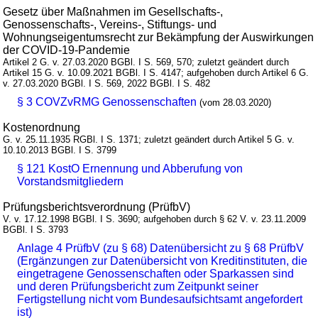
Gesetz über Maßnahmen im Gesellschafts-,
Genossenschafts-, Vereins-, Stiftungs- und
Wohnungseigentumsrecht zur Bekämpfung der Auswirkungen
der COVID-19-Pandemie
Artikel 2 G. v. 27.03.2020 BGBl. I S. 569, 570; zuletzt geändert durch
Artikel 15 G. v. 10.09.2021 BGBl. I S. 4147; aufgehoben durch Artikel 6 G.
v. 27.03.2020 BGBl. I S. 569, 2022 BGBl. I S. 482
§ 3 COVZvRMG Genossenschaften
(vom 28.03.2020)
Kostenordnung
G. v. 25.11.1935 RGBl. I S. 1371; zuletzt geändert durch Artikel 5 G. v.
10.10.2013 BGBl. I S. 3799
§ 121 KostO Ernennung und Abberufung von
Vorstandsmitgliedern
Prüfungsberichtsverordnung (PrüfbV)
V. v. 17.12.1998 BGBl. I S. 3690; aufgehoben durch § 62 V. v. 23.11.2009
BGBl. I S. 3793
Anlage 4 PrüfbV (zu § 68) Datenübersicht zu § 68 PrüfbV
(Ergänzungen zur Datenübersicht von Kreditinstituten, die
eingetragene Genossenschaften oder Sparkassen sind
und deren Prüfungsbericht zum Zeitpunkt seiner
Fertigstellung nicht vom Bundesaufsichtsamt angefordert
ist)