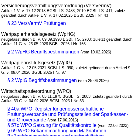
Versicherungsvermittlungsverordnung (VersVermV)
Artikel 1 V. v. 17.12.2018 BGBl. I S. 2483, 2019 BGBl. I S. 411; zuletzt
geändert durch Artikel 1 V. v. 17.02.2025 BGBl. 2025 I Nr. 43
§ 23 VersVermV Prüfungen
Wertpapierhandelsgesetz (WpHG)
neugefasst durch B. v. 09.09.1998 BGBl. I S. 2708; zuletzt geändert durch
Artikel 11 G. v. 26.05.2026 BGBl. 2026 I Nr. 156
§ 2 WpHG Begriffsbestimmungen
(vom 10.02.2026)
Wertpapierinstitutsgesetz (WpIG)
Artikel 1 G. v. 12.05.2021 BGBl. I S. 990; zuletzt geändert durch Artikel 9
G. v. 09.04.2026 BGBl. 2026 I Nr. 97
§ 2 WpIG Begriffsbestimmungen
(vom 25.06.2026)
Wirtschaftsprüferordnung (WPO)
neugefasst durch B. v. 05.11.1975 BGBl. I S. 2803; zuletzt geändert durch
Artikel 33 G. v. 04.02.2026 BGBl. 2026 I Nr. 33
§ 40a WPO Register für genossenschaftliche
Prüfungsverbände und Prüfungsstellen der Sparkassen-
und Giroverbände
(vom 17.06.2016)
§ 57c WPO Satzung für Qualitätskontrolle
(vom 22.06.2023)
§ 69 WPO Bekanntmachung von Maßnahmen,