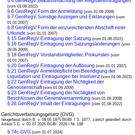
§ 4 GenRegV Bekanntmachung der Registereintragungen
(vom 01.08.2022)
§ 6 GenRegV Form der Anmeldung
(vom 01.09.2009)
§ 7 GenRegV Sonstige Anzeigen und Erklärungen
(vom
01.01.2007)
§ 8 GenRegV Form der einzureichenden Abschrift einer
Urkunde
(vom 01.01.2007)
§ 15 GenRegV Eintragung der Satzung
(vom 01.08.2022)
§ 16 GenRegV Eintragung von Satzungsänderungen
(vom
29.05.2009)
§ 18 GenRegV Vorstandsmitglieder, Prokuristen
(vom
01.01.2007)
§ 20 GenRegV Eintragung der Auflösung
(vom 01.01.2007)
§ 21 GenRegV Anmeldepflicht bei Beendigung der
Liquidation und Eintragungen bei Insolvenz
(vom 01.08.2022)
§ 22 GenRegV Eintragung der Nichtigkeit der
Genossenschaft
(vom 01.09.2009)
§ 23 GenRegV Eintragung der Nichtigkeit von
Beschlüssen der Generalversammlung
(vom 01.09.2009)
§ 26 GenRegV Inhalt der Eintragungen
(vom 01.08.2022)
Gerichtsverfassungsgesetz (GVG)
neugefasst durch B. v. 09.05.1975 BGBl. I S. 1077; zuletzt geändert durch
Artikel 5 G. v. 02.07.2026 BGBl. 2026 I Nr. 198
§ 74c GVG
(vom 01.07.2024)