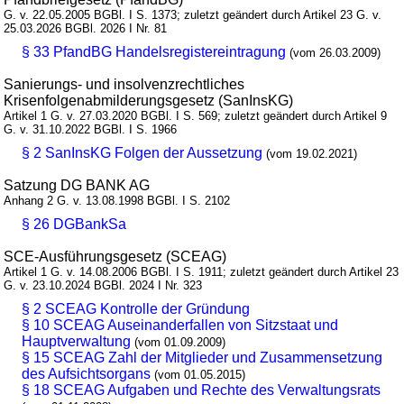
G. v. 22.05.2005 BGBl. I S. 1373; zuletzt geändert durch Artikel 23 G. v.
25.03.2026 BGBl. 2026 I Nr. 81
§ 33 PfandBG Handelsregistereintragung
(vom 26.03.2009)
Sanierungs- und insolvenzrechtliches
Krisenfolgenabmilderungsgesetz (SanInsKG)
Artikel 1 G. v. 27.03.2020 BGBl. I S. 569; zuletzt geändert durch Artikel 9
G. v. 31.10.2022 BGBl. I S. 1966
§ 2 SanInsKG Folgen der Aussetzung
(vom 19.02.2021)
Satzung DG BANK AG
Anhang 2 G. v. 13.08.1998 BGBl. I S. 2102
§ 26 DGBankSa
SCE-Ausführungsgesetz (SCEAG)
Artikel 1 G. v. 14.08.2006 BGBl. I S. 1911; zuletzt geändert durch Artikel 23
G. v. 23.10.2024 BGBl. 2024 I Nr. 323
§ 2 SCEAG Kontrolle der Gründung
§ 10 SCEAG Auseinanderfallen von Sitzstaat und
Hauptverwaltung
(vom 01.09.2009)
§ 15 SCEAG Zahl der Mitglieder und Zusammensetzung
des Aufsichtsorgans
(vom 01.05.2015)
§ 18 SCEAG Aufgaben und Rechte des Verwaltungsrats