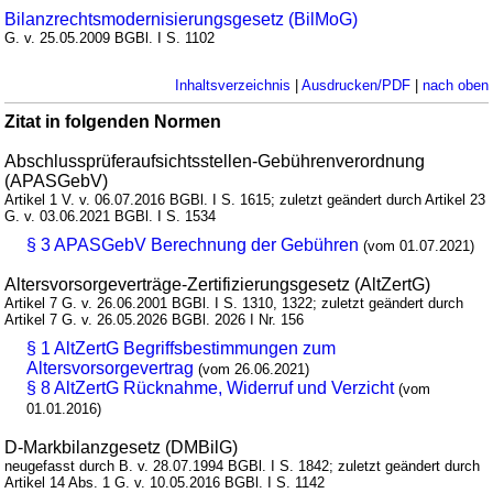
Bilanzrechtsmodernisierungsgesetz (BilMoG)
G. v. 25.05.2009 BGBl. I S. 1102
Inhaltsverzeichnis
|
Ausdrucken/PDF
|
nach oben
Zitat in folgenden Normen
Abschlussprüferaufsichtsstellen-Gebührenverordnung
(APASGebV)
Artikel 1 V. v. 06.07.2016 BGBl. I S. 1615; zuletzt geändert durch Artikel 23
G. v. 03.06.2021 BGBl. I S. 1534
§ 3 APASGebV Berechnung der Gebühren
(vom 01.07.2021)
Altersvorsorgeverträge-Zertifizierungsgesetz (AltZertG)
Artikel 7 G. v. 26.06.2001 BGBl. I S. 1310, 1322; zuletzt geändert durch
Artikel 7 G. v. 26.05.2026 BGBl. 2026 I Nr. 156
§ 1 AltZertG Begriffsbestimmungen zum
Altersvorsorgevertrag
(vom 26.06.2021)
§ 8 AltZertG Rücknahme, Widerruf und Verzicht
(vom
01.01.2016)
D-Markbilanzgesetz (DMBilG)
neugefasst durch B. v. 28.07.1994 BGBl. I S. 1842; zuletzt geändert durch
Artikel 14 Abs. 1 G. v. 10.05.2016 BGBl. I S. 1142