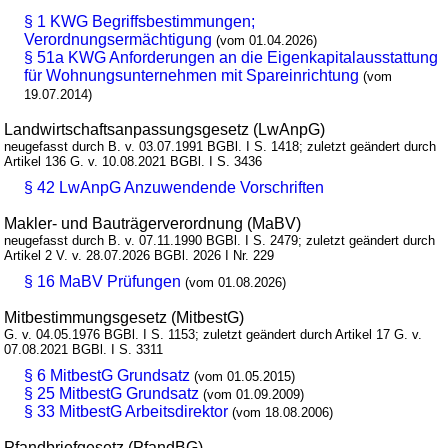
§ 1 KWG Begriffsbestimmungen;
Verordnungsermächtigung
(vom 01.04.2026)
§ 51a KWG Anforderungen an die Eigenkapitalausstattung
für Wohnungsunternehmen mit Spareinrichtung
(vom
19.07.2014)
Landwirtschaftsanpassungsgesetz (LwAnpG)
neugefasst durch B. v. 03.07.1991 BGBl. I S. 1418; zuletzt geändert durch
Artikel 136 G. v. 10.08.2021 BGBl. I S. 3436
§ 42 LwAnpG Anzuwendende Vorschriften
Makler- und Bauträgerverordnung (MaBV)
neugefasst durch B. v. 07.11.1990 BGBl. I S. 2479; zuletzt geändert durch
Artikel 2 V. v. 28.07.2026 BGBl. 2026 I Nr. 229
§ 16 MaBV Prüfungen
(vom 01.08.2026)
Mitbestimmungsgesetz (MitbestG)
G. v. 04.05.1976 BGBl. I S. 1153; zuletzt geändert durch Artikel 17 G. v.
07.08.2021 BGBl. I S. 3311
§ 6 MitbestG Grundsatz
(vom 01.05.2015)
§ 25 MitbestG Grundsatz
(vom 01.09.2009)
§ 33 MitbestG Arbeitsdirektor
(vom 18.08.2006)
Pfandbriefgesetz (PfandBG)