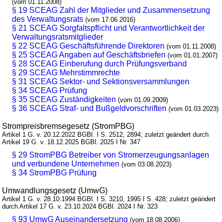
(vom 01.11.2008)
§ 19 SCEAG Zahl der Mitglieder und Zusammensetzung
des Verwaltungsrats
(vom 17.06.2016)
§ 21 SCEAG Sorgfaltspflicht und Verantwortlichkeit der
Verwaltungsratsmitglieder
§ 22 SCEAG Geschäftsführende Direktoren
(vom 01.11.2008)
§ 25 SCEAG Angaben auf Geschäftsbriefen
(vom 01.01.2007)
§ 28 SCEAG Einberufung durch Prüfungsverband
§ 29 SCEAG Mehrstimmrechte
§ 31 SCEAG Sektor- und Sektionsversammlungen
§ 34 SCEAG Prüfung
§ 35 SCEAG Zuständigkeiten
(vom 01.09.2009)
§ 36 SCEAG Straf- und Bußgeldvorschriften
(vom 01.03.2023)
Strompreisbremsegesetz (StromPBG)
Artikel 1 G. v. 20.12.2022 BGBl. I S. 2512, 2894; zuletzt geändert durch
Artikel 19 G. v. 18.12.2025 BGBl. 2025 I Nr. 347
§ 29 StromPBG Betreiber von Stromerzeugungsanlagen
und verbundene Unternehmen
(vom 03.08.2023)
§ 34 StromPBG Prüfung
Umwandlungsgesetz (UmwG)
Artikel 1 G. v. 28.10.1994 BGBl. I S. 3210, 1995 I S. 428; zuletzt geändert
durch Artikel 17 G. v. 23.10.2024 BGBl. 2024 I Nr. 323
§ 93 UmwG Auseinandersetzung
(vom 18.08.2006)