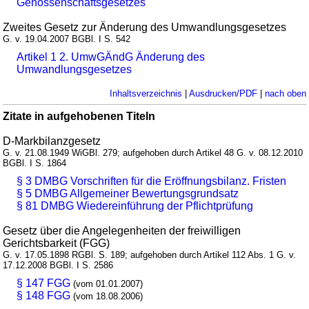
Genossenschaftsgesetzes
Zweites Gesetz zur Änderung des Umwandlungsgesetzes
G. v. 19.04.2007 BGBl. I S. 542
Artikel 1 2. UmwGÄndG Änderung des
Umwandlungsgesetzes
Inhaltsverzeichnis
|
Ausdrucken/PDF
|
nach oben
Zitate in aufgehobenen Titeln
D-Markbilanzgesetz
G. v. 21.08.1949 WiGBl. 279; aufgehoben durch Artikel 48 G. v. 08.12.2010
BGBl. I S. 1864
§ 3 DMBG Vorschriften für die Eröffnungsbilanz. Fristen
§ 5 DMBG Allgemeiner Bewertungsgrundsatz
§ 81 DMBG Wiedereinführung der Pflichtprüfung
Gesetz über die Angelegenheiten der freiwilligen
Gerichtsbarkeit (FGG)
G. v. 17.05.1898 RGBl. S. 189; aufgehoben durch Artikel 112 Abs. 1 G. v.
17.12.2008 BGBl. I S. 2586
§ 147 FGG
(vom 01.01.2007)
§ 148 FGG
(vom 18.08.2006)