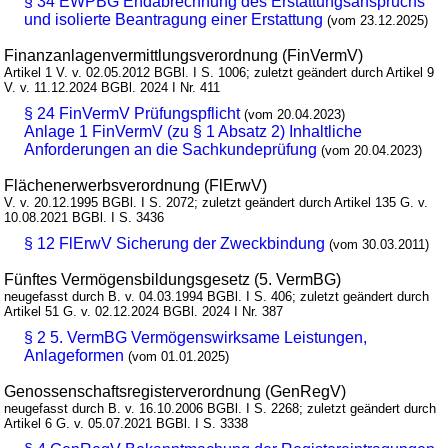
§ 34 EWPBG Endabrechnung des Erstattungsanspruchs
und isolierte Beantragung einer Erstattung
(vom 23.12.2025)
Finanzanlagenvermittlungsverordnung (FinVermV)
Artikel 1 V. v. 02.05.2012 BGBl. I S. 1006; zuletzt geändert durch Artikel 9
V. v. 11.12.2024 BGBl. 2024 I Nr. 411
§ 24 FinVermV Prüfungspflicht
(vom 20.04.2023)
Anlage 1 FinVermV (zu § 1 Absatz 2) Inhaltliche
Anforderungen an die Sachkundeprüfung
(vom 20.04.2023)
Flächenerwerbsverordnung (FlErwV)
V. v. 20.12.1995 BGBl. I S. 2072; zuletzt geändert durch Artikel 135 G. v.
10.08.2021 BGBl. I S. 3436
§ 12 FlErwV Sicherung der Zweckbindung
(vom 30.03.2011)
Fünftes Vermögensbildungsgesetz (5. VermBG)
neugefasst durch B. v. 04.03.1994 BGBl. I S. 406; zuletzt geändert durch
Artikel 51 G. v. 02.12.2024 BGBl. 2024 I Nr. 387
§ 2 5. VermBG Vermögenswirksame Leistungen,
Anlageformen
(vom 01.01.2025)
Genossenschaftsregisterverordnung (GenRegV)
neugefasst durch B. v. 16.10.2006 BGBl. I S. 2268; zuletzt geändert durch
Artikel 6 G. v. 05.07.2021 BGBl. I S. 3338