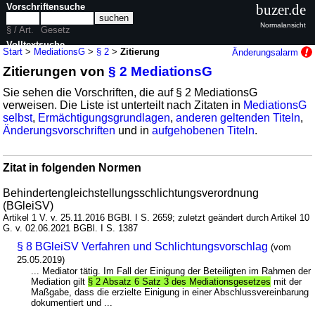
Vorschriftensuche
buzer.de
Normalansicht
§ / Art.
Gesetz
Volltextsuche
Start
>
MediationsG
>
§ 2
>
Zitierung
Änderungsalarm
Zitierungen von
§ 2 MediationsG
nur in MediationsG
Sie sehen die Vorschriften, die auf § 2 MediationsG
verweisen. Die Liste ist unterteilt nach Zitaten in
MediationsG
selbst
,
Ermächtigungsgrundlagen
,
anderen geltenden Titeln
,
Änderungsvorschriften
und in
aufgehobenen Titeln
.
Zitat in folgenden Normen
Behindertengleichstellungsschlichtungsverordnung
(BGleiSV)
Artikel 1 V. v. 25.11.2016 BGBl. I S. 2659; zuletzt geändert durch Artikel 10
G. v. 02.06.2021 BGBl. I S. 1387
§ 8 BGleiSV Verfahren und Schlichtungsvorschlag
(vom
25.05.2019)
... Mediator tätig. Im Fall der Einigung der Beteiligten im Rahmen der
Mediation gilt
§ 2 Absatz 6 Satz 3 des Mediationsgesetzes
mit der
Maßgabe, dass die erzielte Einigung in einer Abschlussvereinbarung
dokumentiert und ...