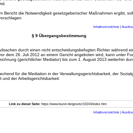
nd.
em Bericht die Notwendigkeit gesetzgeberischer Maßnahmen ergibt, soll
vorschlagen.
Inhaltsverzeichnis
|
Ausdru
§ 9 Übergangsbestimmung
Zivilsachen durch einen nicht entscheidungsbefugten Richter während e
 vor dem 26. Juli 2012 an einem Gericht angeboten wird, kann unter Fo
ichnung (gerichtlicher Mediator) bis zum 1. August 2013 weiterhin dur
prechend für die Mediation in der Verwaltungsgerichtsbarkeit, der Sozialg
t und der Arbeitsgerichtsbarkeit.
Link zu dieser Seite
: https://www.buzer.de/gesetz/10243/index.htm
Inhaltsverzeichnis
|
Ausdru