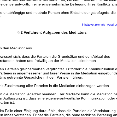
vertrauliches und strukturiertes Verfahren, bei dem Parteien mithilfe ei
d eigenverantwortlich eine einvernehmliche Beilegung ihres Konflikts an
eine unabhängige und neutrale Person ohne Entscheidungsbefugnis, die 
.
Inhaltsverzeichnis
|
Ausdru
§ 2 Verfahren; Aufgaben des Mediators
en den Mediator aus.
ewissert sich, dass die Parteien die Grundsätze und den Ablauf des
rstanden haben und freiwillig an der Mediation teilnehmen.
llen Parteien gleichermaßen verpflichtet. Er fördert die Kommunikation 
Parteien in angemessener und fairer Weise in die Mediation eingebund
ndnis getrennte Gespräche mit den Parteien führen.
 mit Zustimmung aller Parteien in die Mediation einbezogen werden.
en die Mediation jederzeit beenden. Der Mediator kann die Mediation 
r Auffassung ist, dass eine eigenverantwortliche Kommunikation oder 
arten ist.
 im Falle einer Einigung darauf hin, dass die Parteien die Vereinbarung 
en Inhalt verstehen. Er hat die Parteien, die ohne fachliche Beratung a