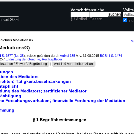
Vorschriftensuche
Vollt
§ / Artikel
Gesetz
n seit 2006
nu
zeichnis MediationsG
Ma
MediationsG)
I S. 1577
(
Nr. 35
); zuletzt geändert durch
Artikel 135
V. v. 31.08.2015
BGBl. I S. 1474
02-7
Entlastung der Gerichte, Rechtspfleger
ksachen / Entwurf / Begründung
|
wird in 9 Vorschriften zitiert
mungen
gaben des Mediators
lichten; Tätigkeitsbeschränkungen
tspflicht
dung des Mediators; zertifizierter Mediator
mächtigung
che Forschungsvorhaben; finanzielle Förderung der Mediation
immung
§ 1 Begriffsbestimmungen