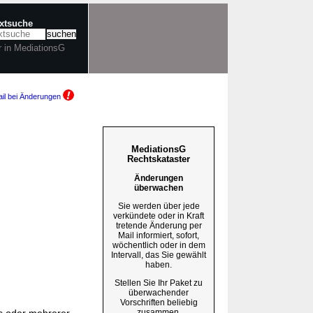
extsuche
r in MediationsG
il bei Änderungen
MediationsG
Rechtskataster
Änderungen
überwachen
Sie werden über jede
verkündete oder in Kraft
tretende Änderung per
Mail informiert, sofort,
wöchentlich oder in dem
Intervall, das Sie gewählt
haben.
Stellen Sie Ihr Paket zu
überwachender
Vorschriften beliebig
zusammen.