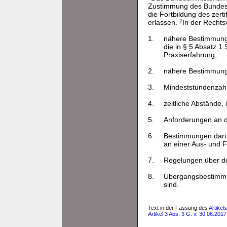
Zustimmung des Bundesr
die Fortbildung des zert
erlassen.
2
In der Rechts
1.
nähere Bestimmungen
die in §
5
Absatz 1 S
Praxiserfahrung;
2.
nähere Bestimmunge
3.
Mindeststundenzahle
4.
zeitliche Abstände, 
5.
Anforderungen an di
6.
Bestimmungen darüb
an einer Aus- und Fo
7.
Regelungen über de
8.
Übergangsbestimmung
sind.
Text in der Fassung des
Artikel
Artikel 3 Abs. 3 G. v. 30.06.201