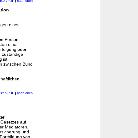
cken/PDF
|
nach oben
tion
gen einer
en Person
sten einer
erfolgung oder
n zuständige
 ist
en zwischen Bund
haftlichen
cken/PDF
|
nach oben
ter
 Gesetzes auf
der Mediatoren.
tssicherung und
Fortbildung von