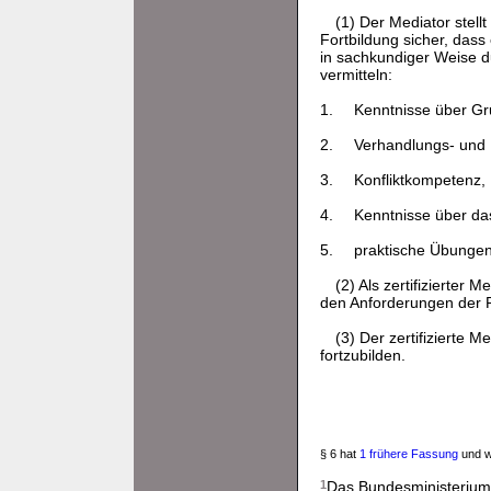
(1) Der Mediator stel
Fortbildung sicher, dass
in sachkundiger Weise d
vermitteln:
1.
Kenntnisse über Gr
2.
Verhandlungs- und
3.
Konfliktkompetenz,
4.
Kenntnisse über das
5.
praktische Übungen,
(2) Als zertifizierter
den Anforderungen der 
(3) Der zertifizierte
fortzubilden.
§ 6 hat
1 frühere Fassung
und w
1
Das Bundesministerium 