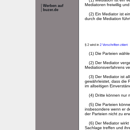
(1) Mediation ist ein 
Mediatoren freiwillig un
Werben auf
buzer.de
(2) Ein Mediator ist 
durch die Mediation führt
§ 2 wird in
2 Vorschriften zitiert
(1) Die Parteien wähl
(2) Der Mediator verg
Mediationsverfahrens ve
(3) Der Mediator ist a
gewährleistet, dass die 
im allseitigen Einverstä
(4) Dritte können nur
(5) Die Parteien könn
insbesondere wenn er de
der Parteien nicht zu erw
(6) Der Mediator wirkt
Sachlage treffen und ihr