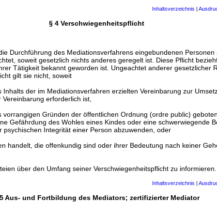
Inhaltsverzeichnis
|
Ausdru
§ 4 Verschwiegenheitspflicht
 die Durchführung des Mediationsverfahrens eingebundenen Personen 
htet, soweit gesetzlich nichts anderes geregelt ist. Diese Pflicht bezieht
hrer Tätigkeit bekannt geworden ist. Ungeachtet anderer gesetzlicher
ht gilt sie nicht, soweit
 Inhalts der im Mediationsverfahren erzielten Vereinbarung zur Umset
 Vereinbarung erforderlich ist,
 vorrangigen Gründen der öffentlichen Ordnung (ordre public) geboten 
ne Gefährdung des Wohles eines Kindes oder eine schwerwiegende Be
r psychischen Integrität einer Person abzuwenden, oder
en handelt, die offenkundig sind oder ihrer Bedeutung nach keiner Ge
teien über den Umfang seiner Verschwiegenheitspflicht zu informieren.
Inhaltsverzeichnis
|
Ausdru
5 Aus- und Fortbildung des Mediators; zertifizierter Mediator