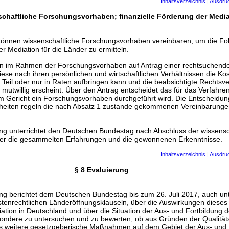
Inhaltsverzeichnis
|
Ausdru
schaftliche Forschungsvorhaben; finanzielle Förderung der Media
können wissenschaftliche Forschungsvorhaben vereinbaren, um die Fol
er Mediation für die Länder zu ermitteln.
nn im Rahmen der Forschungsvorhaben auf Antrag einer rechtsuchend
iese nach ihren persönlichen und wirtschaftlichen Verhältnissen die Ko
 Teil oder nur in Raten aufbringen kann und die beabsichtigte Rechtsv
 mutwillig erscheint. Über den Antrag entscheidet das für das Verfahre
em Gericht ein Forschungsvorhaben durchgeführt wird. Die Entscheidung
elheiten regeln die nach Absatz 1 zustande gekommenen Vereinbarung
ng unterrichtet den Deutschen Bundestag nach Abschluss der wissensc
r die gesammelten Erfahrungen und die gewonnenen Erkenntnisse.
Inhaltsverzeichnis
|
Ausdru
§ 8 Evaluierung
ng berichtet dem Deutschen Bundestag bis zum 26. Juli 2017, auch un
stenrechtlichen Länderöffnungsklauseln, über die Auswirkungen dieses
ation in Deutschland und über die Situation der Aus- und Fortbildung 
esondere zu untersuchen und zu bewerten, ob aus Gründen der Qualitä
s weitere gesetzgeberische Maßnahmen auf dem Gebiet der Aus- und 