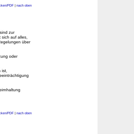
cken/PDF
|
nach oben
sind zur
 sich auf alles,
 Regelungen über
zung oder
ist,
einträchtigung
heimhaltung
cken/PDF
|
nach oben