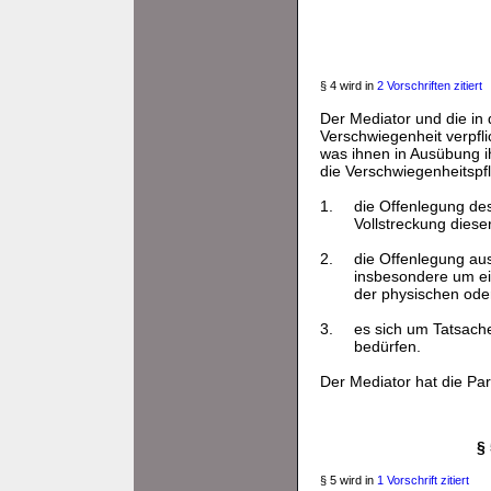
§ 4 wird in
2 Vorschriften zitiert
Der Mediator und die in
Verschwiegenheit verpflic
was ihnen in Ausübung i
die Verschwiegenheitspflic
1.
die Offenlegung des
Vollstreckung dieser
2.
die Offenlegung aus
insbesondere um ei
der physischen ode
3.
es sich um Tatsach
bedürfen.
Der Mediator hat die Par
§ 
§ 5 wird in
1 Vorschrift zitiert