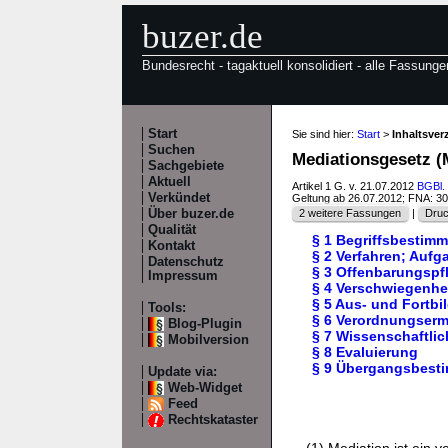
buzer.de
Bundesrecht - tagaktuell konsolidiert - alle Fassunge
Start
Sie sind hier:
Start
>
Inhaltsver
Suchen
Mediationsgesetz (
Sachgebiete
Aktuell
Artikel 1 G. v. 21.07.2012
BGBl. 
Verkündet
Geltung ab 26.07.2012; FNA: 3
Über buzer.de
2 weitere Fassungen
|
Druc
Qualität
§ 1 Begriffsbestim
Kontakt
§ 2 Verfahren; Auf
Datenschutz
§ 3 Offenbarungspf
Impressum
§ 4 Verschwiegenhei
§ 5 Aus- und Fortbil
Tools:
§ 6 Verordnungser
Blog-Plugin
§ 7 Wissenschaftli
Mobilversion
§ 8 Evaluierung
§ 9 Übergangsbest
Update via:
Web-Widget
Feed
Rechtskataster