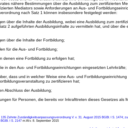
ates nähere Bestimmungen über die Ausbildung zum zertifizierten Me
ifizierten Mediators sowie Anforderungen an Aus- und Fortbildungseinr
verordnung nach Satz 1 können insbesondere festgelegt werden:
 über die Inhalte der Ausbildung, wobei eine Ausbildung zum zertifiz
atz 2 aufgeführten Ausbildungsinhalte zu vermitteln hat, und über die e
n über die Inhalte der Fortbildung;
n für die Aus- und Fortbildung;
in denen eine Fortbildung zu erfolgen hat;
e in den Aus- und Fortbildungseinrichtungen eingesetzten Lehrkräfte;
er, dass und in welcher Weise eine Aus- und Fortbildungseinrichtung
rtbildungsveranstaltung zu zertifizieren hat;
n Abschluss der Ausbildung;
en für Personen, die bereits vor Inkrafttreten dieses Gesetzes als M
s 135 Zehnte Zuständigkeitsanpassungsverordnung V. v. 31. August 2015 BGBl. I S. 1474; zu
7 BGBl. I S. 2147
m.W.v. 8. September 2015