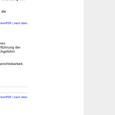
 die
cken/PDF
|
nach oben
ines
rtführung der
chgeführt
erichtsbarkeit,
cken/PDF
|
nach oben