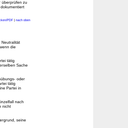
r überprüfen zu
g dokumentiert
cken/PDF
|
nach oben
Neutralität
 wenn die
tei tätig
derselben Sache
usübungs- oder
tei tätig
ne Partei in
nzelfall nach
 nicht
tergrund, seine