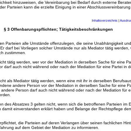
ichkeit hinzuweisen, die Vereinbarung bei Bedarf durch externe Berate
er Parteien kann die erzielte Einigung in einer Abschlussvereinbarun
Inhaltsverzeichnis
|
Ausdru
§ 3 Offenbarungspflichten; Tätigkeitsbeschränkungen
den Parteien alle Umstände offenzulegen, die seine Unabhängigkeit und 
Er darf bei Vorliegen solcher Umstände nur als Mediator tätig werden,
ich zustimmen.
icht tätig werden, wer vor der Mediation in derselben Sache für eine Par
r darf auch nicht während oder nach der Mediation für eine Partei in 
icht als Mediator tätig werden, wenn eine mit ihr in derselben Berufsa
dene andere Person vor der Mediation in derselben Sache für eine Par
 andere Person darf auch nicht während oder nach der Mediation für ei
erden.
 des Absatzes 3 gelten nicht, wenn sich die betroffenen Parteien im Ei
 damit einverstanden erklärt haben und Belange der Rechtspflege dem
erpflichtet, die Parteien auf deren Verlangen über seinen fachlichen Hin
fahrung auf dem Gebiet der Mediation zu informieren.