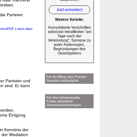
nes oder mehrerer
streben.
Jetzt anmelden!
die Parteien
Weitere Vorteile:
Konsolidierte Vorschriften
cken/PDF
|
nach oben
selbst bei Inkrafttreten "am
Tage nach der
Verkündung", Synopse zu
jeder Änderungen,
Begründungen des
Gesetzgebers
Für Ihr Blog oder Forum -
der Parteien und
Gesetze verknüpfen
en sind. Er kann
Für Ihre Internetseite -
Ticker aktuellste
Gesetzesänderungen
beenden,
eine Einigung
in Kenntnis der
n der Mediation