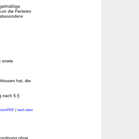
regelmäßige
 um die Parteien
insbesondere
n sowie
hlossen hat, die
ng nach §
6
cken/PDF
|
nach oben
erordnung ohne