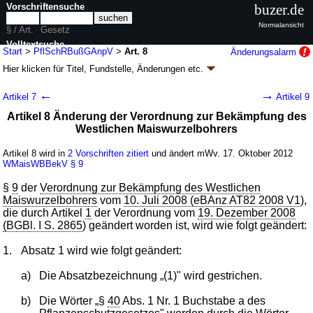
Vorschriftensuche
buzer.de
Normalansicht
§ / Art.
Gesetz
Volltextsuche
Start
>
PflSchRBußGAnpV
>
Art. 8
Änderungsalarm
Hier klicken für
Titel, Fundstelle, Änderungen
etc.
nur in PflSchRBußGAnpV
Artikel 8 - Verordnung zur Anpassung von Straf-
←
→
Artikel 7
Artikel 9
und Bußgeldvorschriften in
Artikel 8 Änderung der Verordnung zur Bekämpfung des
pflanzenschutzrechtlichen Verordnungen
Westlichen Maiswurzelbohrers
(PflSchRBußGAnpV
k.a.Abk.
)
Artikel 8 wird in
2 Vorschriften zitiert
und ändert mWv. 17. Oktober 2012
V. v. 10.10.2012
BGBl. I S. 2113
(
Nr. 47
); Geltung ab 17.10.2012
WMaisWBBekV
§ 9
13 Änderungen
|
Drucksachen / Entwurf / Begründung
|
wird in 10 Vorschriften zitiert
§
9
der
Verordnung zur Bekämpfung des Westlichen
Maiswurzelbohrers
vom
10. Juli 2008 (eBAnz AT82 2008 V1
),
die durch Artikel
1
der Verordnung vom
19. Dezember 2008
(BGBl. I S. 2865
) geändert worden ist, wird wie folgt geändert:
1.
Absatz 1 wird wie folgt geändert:
a)
Die Absatzbezeichnung „(1)" wird gestrichen.
b)
Die Wörter „§
40
Abs. 1 Nr. 1 Buchstabe a des