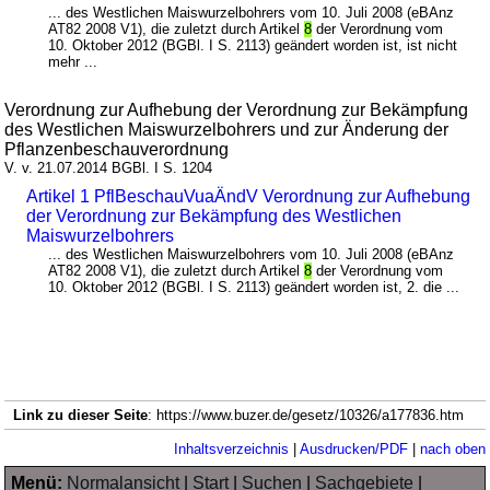
... des Westlichen Maiswurzelbohrers vom 10. Juli 2008 (eBAnz
AT82 2008 V1), die zuletzt durch Artikel
8
der Verordnung vom
10. Oktober 2012 (BGBl. I S. 2113) geändert worden ist, ist nicht
mehr ...
Verordnung zur Aufhebung der Verordnung zur Bekämpfung
des Westlichen Maiswurzelbohrers und zur Änderung der
Pflanzenbeschauverordnung
V. v. 21.07.2014 BGBl. I S. 1204
Artikel 1 PflBeschauVuaÄndV Verordnung zur Aufhebung
der Verordnung zur Bekämpfung des Westlichen
Maiswurzelbohrers
... des Westlichen Maiswurzelbohrers vom 10. Juli 2008 (eBAnz
AT82 2008 V1), die zuletzt durch Artikel
8
der Verordnung vom
10. Oktober 2012 (BGBl. I S. 2113) geändert worden ist, 2. die ...
Link zu dieser Seite
: https://www.buzer.de/gesetz/10326/a177836.htm
Inhaltsverzeichnis
|
Ausdrucken/PDF
|
nach oben
Menü:
Normalansicht
|
Start
|
Suchen
|
Sachgebiete
|