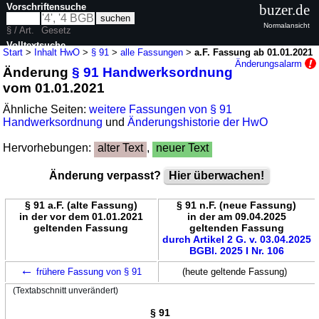
Vorschriftensuche
buzer.de
Normalansicht
§ / Art.
Gesetz
Volltextsuche
Start
>
Inhalt HwO
>
§ 91
>
alle Fassungen
>
a.F. Fassung ab 01.01.2021
Änderungsalarm
Änderung
§ 91 Handwerksordnung
nur in HwO
vom 01.01.2021
Ähnliche Seiten:
weitere Fassungen von § 91
Handwerksordnung
und
Änderungshistorie der HwO
Hervorhebungen:
alter Text
,
neuer Text
Änderung verpasst?
Hier überwachen!
§ 91 a.F. (alte Fassung)
§ 91 n.F. (neue Fassung)
in der vor dem 01.01.2021
in der am 09.04.2025
geltenden Fassung
geltenden Fassung
durch Artikel 2 G. v. 03.04.2025
BGBl. 2025 I Nr. 106
←
frühere Fassung von § 91
(heute geltende Fassung)
(Textabschnitt unverändert)
§ 91