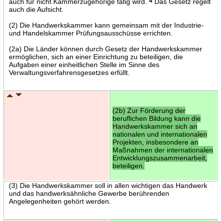
auch für nicht Kammerzugehörige tätig wird.
4
Das Gesetz regelt
auch die Aufsicht.
(2) Die Handwerkskammer kann gemeinsam mit der Industrie-
und Handelskammer Prüfungsausschüsse errichten.
(2a) Die Länder können durch Gesetz der Handwerkskammer
ermöglichen, sich an einer Einrichtung zu beteiligen, die
Aufgaben einer einheitlichen Stelle im Sinne des
Verwaltungsverfahrensgesetzes erfüllt.
(2b) Zur Förderung der
beruflichen Bildung kann die
Handwerkskammer sich an
nationalen und internationalen
Projekten, insbesondere an
Maßnahmen der internationalen
Entwicklungszusammenarbeit,
beteiligen.
(3) Die Handwerkskammer soll in allen wichtigen das Handwerk
und das handwerksähnliche Gewerbe berührenden
Angelegenheiten gehört werden.