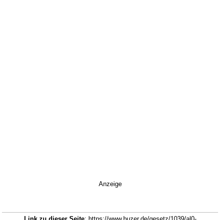
Anzeige
Link zu dieser Seite
: https://www.buzer.de/gesetz/1039/al0-