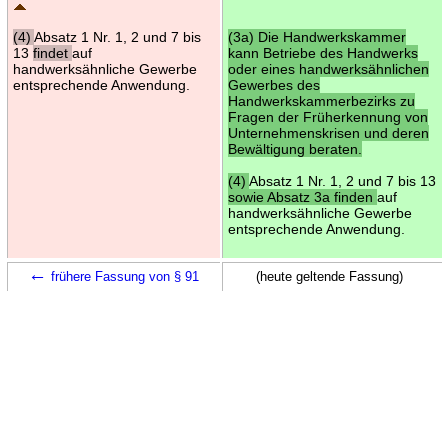
(4)
Absatz 1 Nr. 1, 2 und 7 bis
(3a) Die Handwerkskammer
13
findet
auf
kann Betriebe des Handwerks
handwerksähnliche Gewerbe
oder eines handwerksähnlichen
entsprechende Anwendung.
Gewerbes des
Handwerkskammerbezirks zu
Fragen der Früherkennung von
Unternehmenskrisen und deren
Bewältigung beraten.
(4)
Absatz 1 Nr. 1, 2 und 7 bis 13
sowie Absatz 3a finden
auf
handwerksähnliche Gewerbe
entsprechende Anwendung.
←
frühere Fassung von § 91
(heute geltende Fassung)