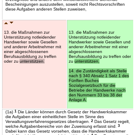
Bescheinigungen auszustellen, soweit nicht Rechtsvorschriften
diese Aufgaben anderen Stellen zuweisen,
13. die Maßnahmen zur
13. die Maßnahmen zur
Unterstützung notleidender
Unterstützung notleidender
Handwerker sowie Gesellen
Handwerker sowie Gesellen und
und anderer Arbeitnehmer mit
anderer Arbeitnehmer mit einer
einer abgeschlossenen
abgeschlossenen
Berufsausbildung zu treffen
Berufsausbildung zu treffen oder
oder zu
unterstützen.
zu
unterstützen,
14. die Zuständigkeit als Stelle
nach § 340 Absatz 1 Satz 1 des
Fünften Buches
Sozialgesetzbuch für die
Betriebe der Handwerke nach
den Nummern 33 bis 38 der
Anlage A.
(1a)
1
Die Länder können durch Gesetz der Handwerkskammer
die Aufgaben einer einheitlichen Stelle im Sinne des
Verwaltungsverfahrensgesetzes übertragen.
2
Das Gesetz regelt,
welche Aufgabenbereiche von der Zuweisung erfasst sind.
3
Dabei kann das Gesetz vorsehen, dass die Handwerkskammer