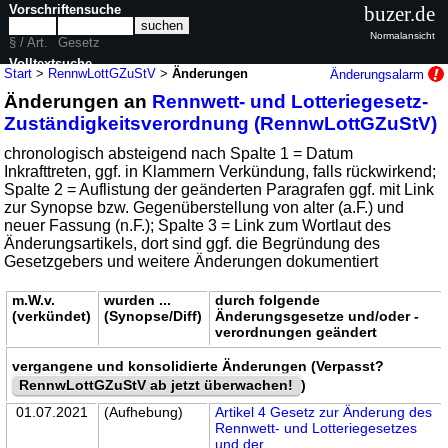
Vorschriftensuche
buzer.de
Normalansicht
§ / Art.
Gesetz
Volltextsuche
Start
>
RennwLottGZuStV
>
Änderungen
Änderungsalarm
Änderungen an
Rennwett- und Lotteriegesetz-
nur in RennwLottGZuStV
Zuständigkeitsverordnung (RennwLottGZuStV)
chronologisch absteigend nach Spalte 1 = Datum
Inkrafttreten, ggf. in Klammern Verkündung, falls rückwirkend;
Spalte 2 = Auflistung der geänderten Paragrafen ggf. mit Link
zur Synopse bzw. Gegenüberstellung von alter (a.F.) und
neuer Fassung (n.F.); Spalte 3 = Link zum Wortlaut des
Änderungsartikels, dort sind ggf. die Begründung des
Gesetzgebers und weitere Änderungen dokumentiert
m.W.v.
wurden ...
durch folgende
(verkündet)
(Synopse/Diff)
Änderungsgesetze und/oder -
verordnungen geändert
vergangene und konsolidierte Änderungen (Verpasst?
RennwLottGZuStV ab jetzt überwachen!
)
01.07.2021
(Aufhebung)
Artikel 4 Gesetz zur Änderung des
Rennwett- und Lotteriegesetzes
und der