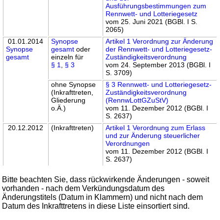
Ausführungsbestimmungen zum
Rennwett- und Lotteriegesetz
vom 25. Juni 2021 (BGBl. I S.
2065)
01.01.2014
Synopse
Artikel 1 Verordnung zur Änderung
Synopse
gesamt
oder
der Rennwett- und Lotteriegesetz-
gesamt
einzeln für
Zuständigkeitsverordnung
§ 1
,
§ 3
vom 24. September 2013 (BGBl. I
S. 3709)
ohne Synopse
§ 3 Rennwett- und Lotteriegesetz-
(Inkrafttreten,
Zuständigkeitsverordnung
Gliederung
(RennwLottGZuStV)
o.Ä.)
vom 11. Dezember 2012 (BGBl. I
S. 2637)
20.12.2012
(Inkrafttreten)
Artikel 1 Verordnung zum Erlass
und zur Änderung steuerlicher
Verordnungen
vom 11. Dezember 2012 (BGBl. I
S. 2637)
Bitte beachten Sie, dass rückwirkende Änderungen - soweit
vorhanden - nach dem Verkündungsdatum des
Änderungstitels (Datum in Klammern) und nicht nach dem
Datum des Inkrafttretens in diese Liste einsortiert sind.