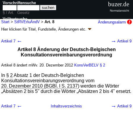
Vorschriftensuche
buzer.de
Normalansicht
§ / Art.
Gesetz
Volltextsuche
Start
>
StRVErluÄndV
>
Art. 8
Änderungsalarm
Hier klicken für
Titel, Fundstelle, Änderungen
etc.
nur in StRVErluÄndV
Artikel 8 - Verordnung zum Erlass und zur
←
→
Artikel 7
Artikel 9
Änderung steuerlicher Verordnungen
Artikel 8 Änderung der Deutsch-Belgischen
(StRVErluÄndV
k.a.Abk.
)
Konsultationsvereinbarungsverordnung
V. v. 11.12.2012
BGBl. I S. 2637
(
Nr. 59
); Geltung ab 20.12.2012,
abweichend siehe
Artikel 9
Artikel 8 ändert mWv. 20. Dezember 2012
KonsVerBELV
§ 2
8 Änderungen
|
Drucksachen / Entwurf / Begründung
|
In §
2
Absatz 1 der Deutsch-Belgischen
wird in 6 Vorschriften zitiert
Konsultationsvereinbarungsverordnung vom
20. Dezember 2010 (BGBl. I S. 2137
) werden die Wörter
„Absätzen 2 bis 5" durch die Wörter „Absätzen 2 bis 4" ersetzt.
←
→
Artikel 7
Inhaltsverzeichnis
Artikel 9