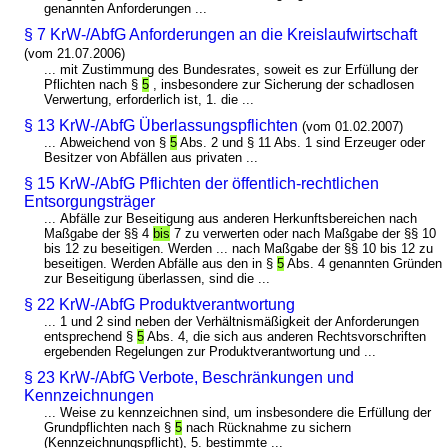
genannten Anforderungen ...
§ 7 KrW-/AbfG Anforderungen an die Kreislaufwirtschaft
(vom 21.07.2006)
... mit Zustimmung des Bundesrates, soweit es zur Erfüllung der
Pflichten nach §
5
, insbesondere zur Sicherung der schadlosen
Verwertung, erforderlich ist, 1. die ...
§ 13 KrW-/AbfG Überlassungspflichten
(vom 01.02.2007)
... Abweichend von §
5
Abs. 2 und § 11 Abs. 1 sind Erzeuger oder
Besitzer von Abfällen aus privaten ...
§ 15 KrW-/AbfG Pflichten der öffentlich-rechtlichen
Entsorgungsträger
... Abfälle zur Beseitigung aus anderen Herkunftsbereichen nach
Maßgabe der §§ 4
bis
7 zu verwerten oder nach Maßgabe der §§ 10
bis 12 zu beseitigen. Werden ... nach Maßgabe der §§ 10 bis 12 zu
beseitigen. Werden Abfälle aus den in §
5
Abs. 4 genannten Gründen
zur Beseitigung überlassen, sind die ...
§ 22 KrW-/AbfG Produktverantwortung
... 1 und 2 sind neben der Verhältnismäßigkeit der Anforderungen
entsprechend §
5
Abs. 4, die sich aus anderen Rechtsvorschriften
ergebenden Regelungen zur Produktverantwortung und ...
§ 23 KrW-/AbfG Verbote, Beschränkungen und
Kennzeichnungen
... Weise zu kennzeichnen sind, um insbesondere die Erfüllung der
Grundpflichten nach §
5
nach Rücknahme zu sichern
(Kennzeichnungspflicht), 5. bestimmte ...