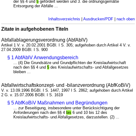
der §§ 4 und
5
gefördert werden und 3. die ordnungsgemäße
Entsorgung der Abfälle ...
Inhaltsverzeichnis
|
Ausdrucken/PDF
|
nach oben
Zitate in aufgehobenen Titeln
Abfallablagerungsverordnung (AbfAblV)
Artikel 1 V. v. 20.02.2001 BGBl. I S. 305; aufgehoben durch Artikel 4 V. v.
27.04.2009 BGBl. I S. 900
§ 1 AbfAblV Anwendungsbereich
... (4) Die Grundsätze und Grundpflichten der Kreislaufwirtschaft
nach den §§ 4 und
5
des Kreislaufwirtschafts- und Abfallgesetzes
bleiben ...
Abfallwirtschaftskonzept- und -bilanzverordnung (AbfKoBiV)
V. v. 13.09.1996 BGBl. I S. 1447, 1997 I S. 2862; aufgehoben durch Artikel
2 G. v. 15.07.2006 BGBl. I S. 1619
§ 5 AbfKoBiV Maßnahmen und Begründungen
... zur Beseitigung, insbesondere unter Berücksichtigung der
Anforderungen nach den §§ 4
bis
6 und 10 bis 12 des
Kreislaufwirtschafts- und Abfallgesetzes, darzustellen. (2) ...