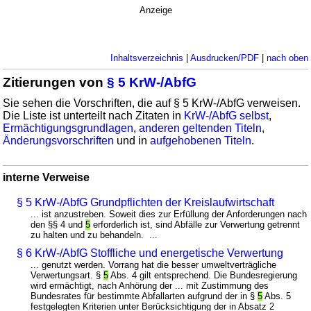
Anzeige
Inhaltsverzeichnis
|
Ausdrucken/PDF
|
nach oben
Zitierungen von
§ 5 KrW-/AbfG
Sie sehen die Vorschriften, die auf § 5 KrW-/AbfG verweisen.
Die Liste ist unterteilt nach Zitaten in
KrW-/AbfG selbst
,
Ermächtigungsgrundlagen
,
anderen geltenden Titeln
,
Änderungsvorschriften
und in
aufgehobenen Titeln
.
interne Verweise
§ 5 KrW-/AbfG Grundpflichten der Kreislaufwirtschaft
... ist anzustreben. Soweit dies zur Erfüllung der Anforderungen nach
den §§ 4 und
5
erforderlich ist, sind Abfälle zur Verwertung getrennt
zu halten und zu behandeln. ...
§ 6 KrW-/AbfG Stoffliche und energetische Verwertung
... genutzt werden. Vorrang hat die besser umweltverträgliche
Verwertungsart. §
5
Abs. 4 gilt entsprechend. Die Bundesregierung
wird ermächtigt, nach Anhörung der ... mit Zustimmung des
Bundesrates für bestimmte Abfallarten aufgrund der in §
5
Abs. 5
festgelegten Kriterien unter Berücksichtigung der in Absatz 2