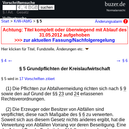
Vorschriftensuche
buzer.de
Normalansicht
§ / Art.
Gesetz
Volltextsuche
Start
>
KrW-/AbfG
>
§ 5
Änderungsalarm
nur in KrW-/AbfG
Achtung: Titel komplett oder überwiegend mit Ablauf des
31.05.2012 aufgehoben
>>>
zur aktuellen Fassung/Nachfolgeregelung
Hier klicken für
Titel, Fundstelle, Änderungen
etc.
§ 5 - Kreislaufwirtschafts- und Abfallgesetz
←
→
§ 4
§ 6
(KrW-/AbfG)
§ 5 Grundpflichten der Kreislaufwirtschaft
Artikel 1 G. v. 27.09.1994
BGBl. I S. 2705
; aufgehoben durch
Artikel 6
Abs.
1 G. v. 24.02.2012
BGBl. I S. 212
§ 5 wird in
17 Vorschriften zitiert
Geltung ab 06.10.1996; FNA: 2129-27-2
Umweltschutz
11 weitere Fassungen
|
Drucksachen / Entwurf / Begründung
|
(1) Die Pflichten zur Abfallvermeidung richten sich nach §
9
wird in 150 Vorschriften zitiert
sowie den auf Grund der §§
23
und
24
erlassenen
Rechtsverordnungen.
Zweiter Teil Grundsätze und Pflichten der Erzeuger und
Besitzer von Abfällen sowie der Entsorgungsträger
(2) Die Erzeuger oder Besitzer von Abfällen sind
verpflichtet, diese nach Maßgabe des §
6
zu verwerten.
Soweit sich aus diesem Gesetz nichts anderes ergibt, hat die
Verwertung von Abfällen Vorrang vor deren Beseitigung. Eine