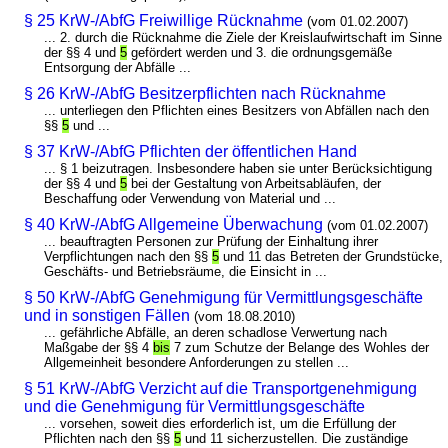
§ 25 KrW-/AbfG Freiwillige Rücknahme
(vom 01.02.2007)
... 2. durch die Rücknahme die Ziele der Kreislaufwirtschaft im Sinne
der §§ 4 und
5
gefördert werden und 3. die ordnungsgemäße
Entsorgung der Abfälle ...
§ 26 KrW-/AbfG Besitzerpflichten nach Rücknahme
... unterliegen den Pflichten eines Besitzers von Abfällen nach den
§§
5
und ...
§ 37 KrW-/AbfG Pflichten der öffentlichen Hand
... § 1 beizutragen. Insbesondere haben sie unter Berücksichtigung
der §§ 4 und
5
bei der Gestaltung von Arbeitsabläufen, der
Beschaffung oder Verwendung von Material und ...
§ 40 KrW-/AbfG Allgemeine Überwachung
(vom 01.02.2007)
... beauftragten Personen zur Prüfung der Einhaltung ihrer
Verpflichtungen nach den §§
5
und 11 das Betreten der Grundstücke,
Geschäfts- und Betriebsräume, die Einsicht in ...
§ 50 KrW-/AbfG Genehmigung für Vermittlungsgeschäfte
und in sonstigen Fällen
(vom 18.08.2010)
... gefährliche Abfälle, an deren schadlose Verwertung nach
Maßgabe der §§ 4
bis
7 zum Schutze der Belange des Wohles der
Allgemeinheit besondere Anforderungen zu stellen ...
§ 51 KrW-/AbfG Verzicht auf die Transportgenehmigung
und die Genehmigung für Vermittlungsgeschäfte
... vorsehen, soweit dies erforderlich ist, um die Erfüllung der
Pflichten nach den §§
5
und 11 sicherzustellen. Die zuständige