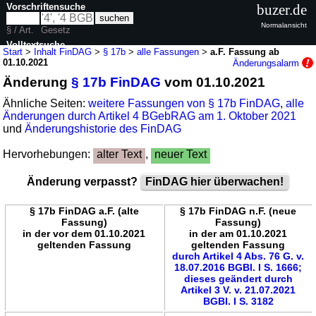
Vorschriftensuche
buzer.de
Normalansicht
§ / Art.
Gesetz
Volltextsuche
Start
>
Inhalt FinDAG
>
§ 17b
>
alle Fassungen
>
a.F. Fassung ab
01.10.2021
Änderungsalarm
nur in FinDAG
Änderung
§ 17b FinDAG
vom 01.10.2021
Ähnliche Seiten:
weitere Fassungen von § 17b FinDAG
,
alle
Änderungen durch Artikel 4 BGebRAG am 1. Oktober 2021
und
Änderungshistorie des FinDAG
Hervorhebungen:
alter Text
,
neuer Text
Änderung verpasst?
FinDAG hier überwachen!
§ 17b FinDAG a.F. (alte
§ 17b FinDAG n.F. (neue
Fassung)
Fassung)
in der vor dem 01.10.2021
in der am 01.10.2021
geltenden Fassung
geltenden Fassung
durch Artikel 4 Abs. 76 G. v.
18.07.2016 BGBl. I S. 1666;
dieses geändert durch
Artikel 3 V. v. 21.07.2021
BGBl. I S. 3182