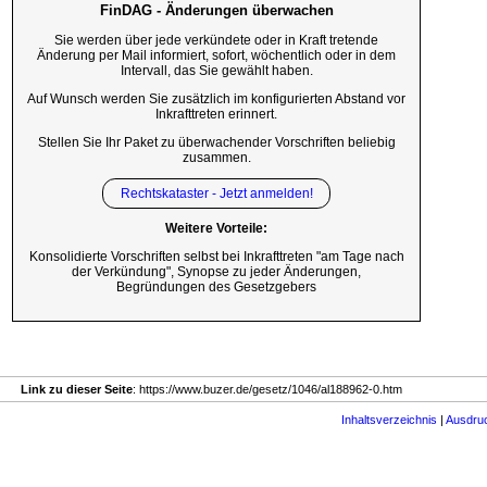
FinDAG - Änderungen überwachen
Sie werden über jede verkündete oder in Kraft tretende
Änderung per Mail informiert, sofort, wöchentlich oder in dem
Intervall, das Sie gewählt haben.
Auf Wunsch werden Sie zusätzlich im konfigurierten Abstand vor
Inkrafttreten erinnert.
Stellen Sie Ihr Paket zu überwachender Vorschriften beliebig
zusammen.
Rechtskataster - Jetzt anmelden!
Weitere Vorteile:
Konsolidierte Vorschriften selbst bei Inkrafttreten "am Tage nach
der Verkündung", Synopse zu jeder Änderungen,
Begründungen des Gesetzgebers
Link zu dieser Seite
: https://www.buzer.de/gesetz/1046/al188962-0.htm
Inhaltsverzeichnis
|
Ausdru