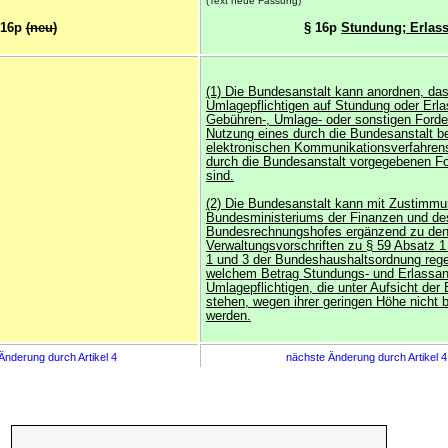
(Text neue Fassung)
 16p
(neu)
§ 16p
Stundung; Erlas
(1) Die Bundesanstalt kann anordnen, das
Umlagepflichtigen auf Stundung oder Erl
Gebühren-, Umlage- oder sonstigen Forde
Nutzung eines durch die Bundesanstalt be
elektronischen Kommunikationsverfahrens
durch die Bundesanstalt vorgegebenen Fo
sind.
(2) Die Bundesanstalt kann mit Zustimm
Bundesministeriums der Finanzen und de
Bundesrechnungshofes ergänzend zu den
Verwaltungsvorschriften zu § 59 Absatz 
1 und 3 der Bundeshaushaltsordnung rege
welchem Betrag Stundungs- und Erlassan
Umlagepflichtigen, die unter Aufsicht der
stehen, wegen ihrer geringen Höhe nicht b
werden.
Änderung durch Artikel 4
nächste Änderung durch Artikel 