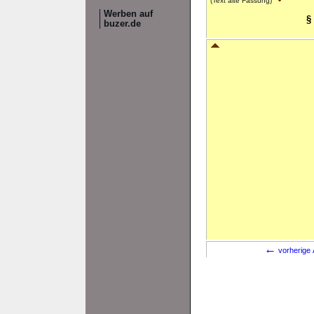
(Text alte Fassung)
Werben auf
§
buzer.de
←
vorherige 