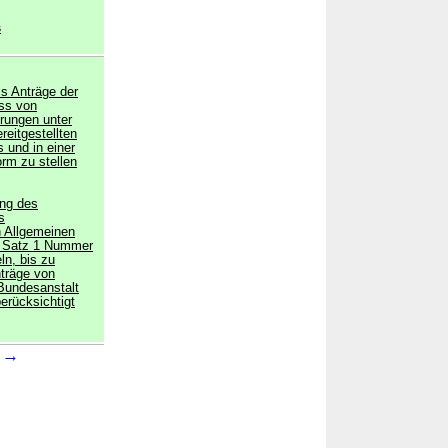
s
s Anträge der
ass von
rungen unter
reitgestellten
 und in einer
rm zu stellen
ung des
s
 Allgemeinen
1 Satz 1 Nummer
ln, bis zu
träge von
 Bundesanstalt
erücksichtigt
→
4