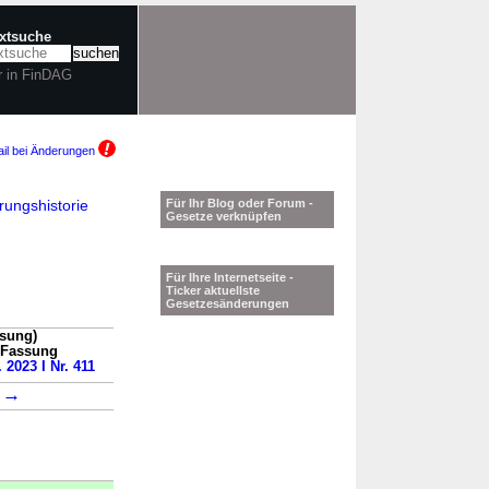
extsuche
r in FinDAG
il bei Änderungen
ungshistorie
Für Ihr Blog oder Forum -
Gesetze verknüpfen
Für Ihre Internetseite -
Ticker aktuellste
Gesetzesänderungen
ssung)
n Fassung
 2023 I Nr. 411
→
4