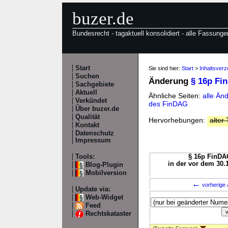
buzer.de
Bundesrecht - tagaktuell konsolidiert - alle Fassunge
Start
Sie sind hier:
Start
>
Inhaltsver
Suchen
Änderung
§ 16p Fi
Sachgebiete
Aktuell
Ähnliche Seiten:
alle Ä
Verkündet
des FinDAG
Über buzer.de
Qualität
Hervorhebungen:
alter 
Kontakt
Datenschutz
Impressum
Tools:
§ 16p FinDAG
in der vor dem 30.
Blog-Plugin
Mobilversion
←
vorherige 
Update via:
Web-Widget
Feed
Rechtskataster