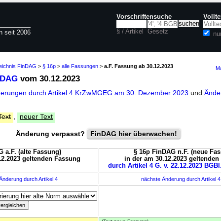
Vorschriftensuche
Vollt
§ / Artikel
Gesetz
n seit 2006
nu
zeichnis FinDAG
>
§ 16p
>
alle Fassungen
>
a.F. Fassung ab 30.12.2023
Ma
nDAG
vom 30.12.2023
nderungen durch Artikel 4 KrZwMGEG am 30. Dezember 2023
und
Änder
Text
,
neuer Text
Änderung verpasst?
FinDAG hier überwachen!
 a.F. (alte Fassung)
§ 16p FinDAG n.F. (neue Fa
12.2023 geltenden Fassung
in der am 30.12.2023 geltende
durch Artikel 4 G. v. 22.12.2023 BGBl.
Änderung durch Artikel 4
nächste Änderung durch Artikel 