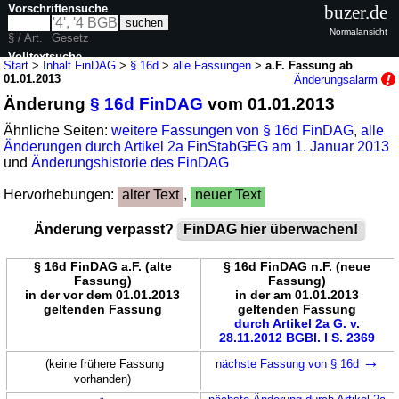
Vorschriftensuche
buzer.de
Normalansicht
§ / Art.
Gesetz
Volltextsuche
Start
>
Inhalt FinDAG
>
§ 16d
>
alle Fassungen
>
a.F. Fassung ab
01.01.2013
Änderungsalarm
nur in FinDAG
Änderung
§ 16d FinDAG
vom 01.01.2013
Ähnliche Seiten:
weitere Fassungen von § 16d FinDAG
,
alle
Änderungen durch Artikel 2a FinStabGEG am 1. Januar 2013
und
Änderungshistorie des FinDAG
Hervorhebungen:
alter Text
,
neuer Text
Änderung verpasst?
FinDAG hier überwachen!
§ 16d FinDAG a.F. (alte
§ 16d FinDAG n.F. (neue
Fassung)
Fassung)
in der vor dem 01.01.2013
in der am 01.01.2013
geltenden Fassung
geltenden Fassung
durch Artikel 2a G. v.
28.11.2012 BGBl. I S. 2369
→
(keine frühere Fassung
nächste Fassung von § 16d
vorhanden)