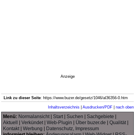
Anzeige
Link zu dieser Seite
: https://www.buzer.de/gesetz/1046/al36356-0.htm
Inhaltsverzeichnis
|
Ausdrucken/PDF
|
nach oben
Menü:
Normalansicht
|
Start
|
Suchen
|
Sachgebiete
|
Aktuell
|
Verkündet
|
Web-Plugin
|
Über buzer.de
|
Qualität
|
Kontakt
|
Werbung
|
Datenschutz, Impressum
informiert bleiben:
Änderungsalarm
|
Web-Widget
|
RSS-