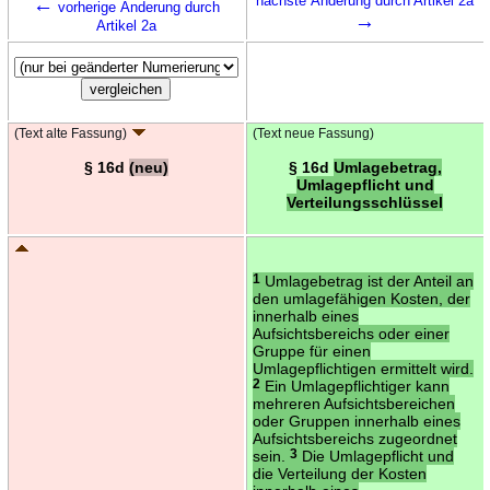
←
nächste Änderung durch Artikel 2a
vorherige Änderung durch
→
Artikel 2a
(Text alte Fassung)
(Text neue Fassung)
§ 16d
(neu)
§ 16d
Umlagebetrag,
Umlagepflicht und
Verteilungsschlüssel
1
Umlagebetrag ist der Anteil an
den umlagefähigen Kosten, der
innerhalb eines
Aufsichtsbereichs oder einer
Gruppe für einen
Umlagepflichtigen ermittelt wird.
2
Ein Umlagepflichtiger kann
mehreren Aufsichtsbereichen
oder Gruppen innerhalb eines
Aufsichtsbereichs zugeordnet
sein.
3
Die Umlagepflicht und
die Verteilung der Kosten