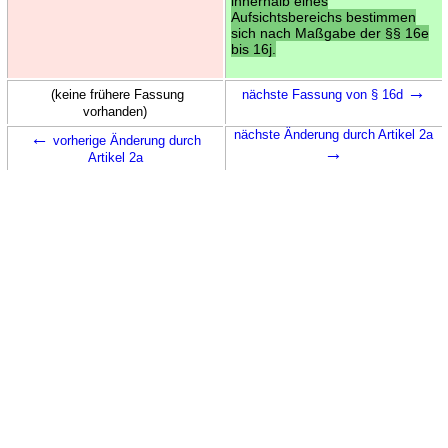
innerhalb eines
Aufsichtsbereichs bestimmen
sich nach Maßgabe der §§ 16e
bis 16j.
→
(keine frühere Fassung
nächste Fassung von § 16d
vorhanden)
←
nächste Änderung durch Artikel 2a
vorherige Änderung durch
→
Artikel 2a