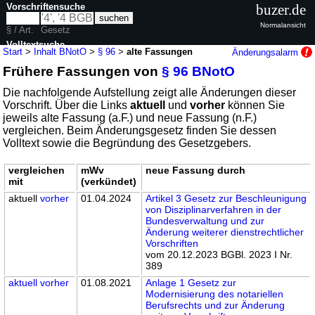
Vorschriftensuche
buzer.de
Normalansicht
§ / Art.
Gesetz
Volltextsuche
Start
>
Inhalt BNotO
>
§ 96
>
alte Fassungen
Änderungsalarm
Frühere Fassungen von
§ 96 BNotO
nur in BNotO
Die nachfolgende Aufstellung zeigt alle Änderungen dieser
Vorschrift. Über die Links
aktuell
und
vorher
können Sie
jeweils alte Fassung (a.F.) und neue Fassung (n.F.)
vergleichen. Beim Änderungsgesetz finden Sie dessen
Volltext sowie die Begründung des Gesetzgebers.
vergleichen
mWv
neue Fassung durch
mit
(verkündet)
aktuell
vorher
01.04.2024
Artikel 3 Gesetz zur Beschleunigung
von Disziplinarverfahren in der
Bundesverwaltung und zur
Änderung weiterer dienstrechtlicher
Vorschriften
vom 20.12.2023 BGBl. 2023 I Nr.
389
aktuell
vorher
01.08.2021
Anlage 1 Gesetz zur
Modernisierung des notariellen
Berufsrechts und zur Änderung