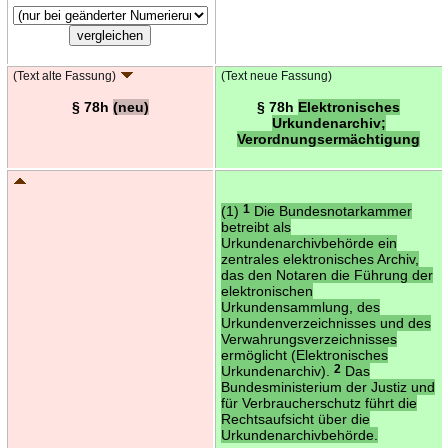
(Text alte Fassung)
(Text neue Fassung)
§ 78h
(neu)
§ 78h
Elektronisches
Urkundenarchiv;
Verordnungsermächtigung
(1)
1
Die Bundesnotarkammer
betreibt als
Urkundenarchivbehörde ein
zentrales elektronisches Archiv,
das den Notaren die Führung der
elektronischen
Urkundensammlung, des
Urkundenverzeichnisses und des
Verwahrungsverzeichnisses
ermöglicht (Elektronisches
Urkundenarchiv).
2
Das
Bundesministerium der Justiz und
für Verbraucherschutz führt die
Rechtsaufsicht über die
Urkundenarchivbehörde.