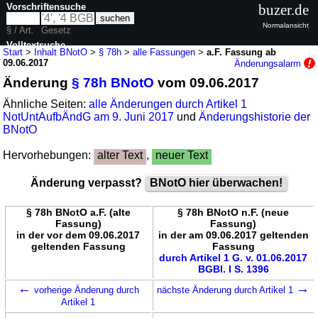
Vorschriftensuche
buzer.de
Normalansicht
§ / Art.
Gesetz
Volltextsuche
Start
>
Inhalt BNotO
>
§ 78h
>
alle Fassungen
>
a.F. Fassung ab
09.06.2017
Änderungsalarm
nur in BNotO
Änderung
§ 78h BNotO
vom 09.06.2017
Ähnliche Seiten:
alle Änderungen durch Artikel 1
NotUntAufbÄndG am 9. Juni 2017
und
Änderungshistorie der
BNotO
Hervorhebungen:
alter Text
,
neuer Text
Änderung verpasst?
BNotO hier überwachen!
§ 78h BNotO a.F. (alte
§ 78h BNotO n.F. (neue
Fassung)
Fassung)
in der vor dem 09.06.2017
in der am 09.06.2017 geltenden
geltenden Fassung
Fassung
durch Artikel 1 G. v. 01.06.2017
BGBl. I S. 1396
←
→
vorherige Änderung durch
nächste Änderung durch Artikel 1
Artikel 1