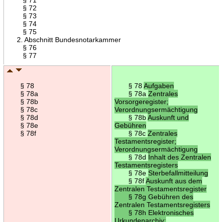
§ 72
§ 73
§ 74
§ 75
2. Abschnitt Bundesnotarkammer
§ 76
§ 77
§ 78
§ 78
Aufgaben
§ 78a
§ 78a
Zentrales
§ 78b
Vorsorgeregister;
§ 78c
Verordnungsermächtigung
§ 78d
§ 78b
Auskunft und
§ 78e
Gebühren
§ 78f
§ 78c
Zentrales
Testamentsregister;
Verordnungsermächtigung
§ 78d
Inhalt des Zentralen
Testamentsregisters
§ 78e
Sterbefallmitteilung
§ 78f
Auskunft aus dem
Zentralen Testamentsregister
§ 78g Gebühren des
Zentralen Testamentsregisters
§ 78h Elektronisches
Urkundenarchiv;