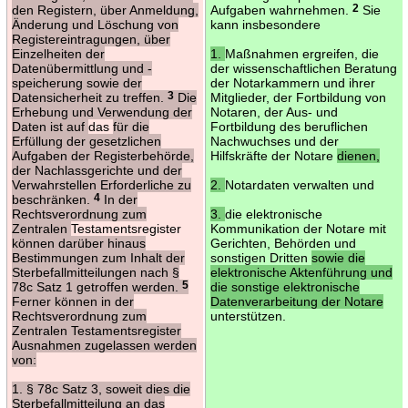
den Registern, über Anmeldung,
Aufgaben wahrnehmen.
2
Sie
Änderung und Löschung von
kann insbesondere
Registereintragungen, über
Einzelheiten der
1.
Maßnahmen ergreifen, die
Datenübermittlung und -
der wissenschaftlichen Beratung
speicherung sowie der
der Notarkammern und ihrer
Datensicherheit zu treffen.
3
Die
Mitglieder, der Fortbildung von
Erhebung und Verwendung der
Notaren, der Aus- und
Daten ist auf
das
für die
Fortbildung des beruflichen
Erfüllung der gesetzlichen
Nachwuchses und der
Aufgaben der Registerbehörde,
Hilfskräfte der Notare
dienen,
der Nachlassgerichte und der
Verwahrstellen Erforderliche zu
2.
Notardaten verwalten und
beschränken.
4
In der
Rechtsverordnung zum
3.
die elektronische
Zentralen
Testamentsregister
Kommunikation der Notare mit
können darüber hinaus
Gerichten, Behörden und
Bestimmungen zum Inhalt der
sonstigen Dritten
sowie die
Sterbefallmitteilungen nach §
elektronische Aktenführung und
78c Satz 1 getroffen werden.
5
die sonstige elektronische
Ferner können in der
Datenverarbeitung der Notare
Rechtsverordnung zum
unterstützen.
Zentralen Testamentsregister
Ausnahmen zugelassen werden
von:
1. § 78c Satz 3, soweit dies die
Sterbefallmitteilung an das