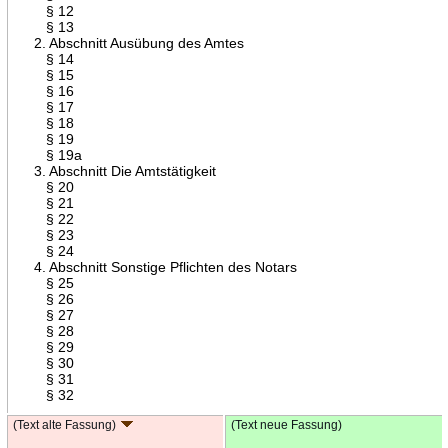
§ 12
§ 13
2. Abschnitt Ausübung des Amtes
§ 14
§ 15
§ 16
§ 17
§ 18
§ 19
§ 19a
3. Abschnitt Die Amtstätigkeit
§ 20
§ 21
§ 22
§ 23
§ 24
4. Abschnitt Sonstige Pflichten des Notars
§ 25
§ 26
§ 27
§ 28
§ 29
§ 30
§ 31
§ 32
(Text alte Fassung)
(Text neue Fassung)