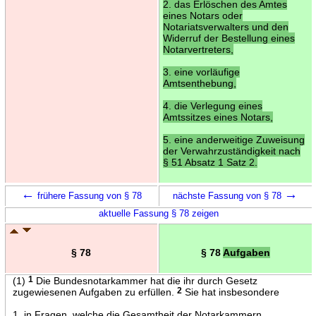
2. das Erlöschen des Amtes
eines Notars oder
Notariatsverwalters und den
Widerruf der Bestellung eines
Notarvertreters,
3. eine vorläufige
Amtsenthebung,
4. die Verlegung eines
Amtssitzes eines Notars,
5. eine anderweitige Zuweisung
der Verwahrzuständigkeit nach
§ 51 Absatz 1 Satz 2.
←
→
frühere Fassung von § 78
nächste Fassung von § 78
aktuelle Fassung § 78 zeigen
§ 78
§ 78
Aufgaben
(1)
1
Die Bundesnotarkammer hat die ihr durch Gesetz
zugewiesenen Aufgaben zu erfüllen.
2
Sie hat insbesondere
1. in Fragen, welche die Gesamtheit der Notarkammern