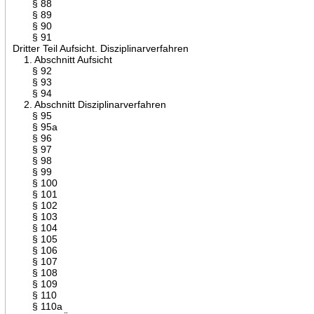
§ 88
§ 89
§ 90
§ 91
Dritter Teil Aufsicht. Disziplinarverfahren
1. Abschnitt Aufsicht
§ 92
§ 93
§ 94
2. Abschnitt Disziplinarverfahren
§ 95
§ 95a
§ 96
§ 97
§ 98
§ 99
§ 100
§ 101
§ 102
§ 103
§ 104
§ 105
§ 106
§ 107
§ 108
§ 109
§ 110
§ 110a