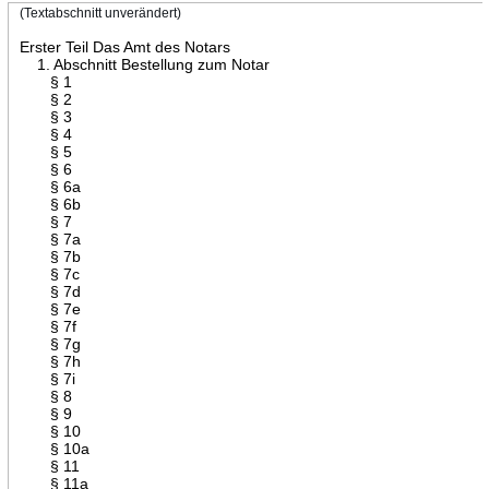
(Textabschnitt unverändert)
Erster Teil Das Amt des Notars
1. Abschnitt Bestellung zum Notar
§ 1
§ 2
§ 3
§ 4
§ 5
§ 6
§ 6a
§ 6b
§ 7
§ 7a
§ 7b
§ 7c
§ 7d
§ 7e
§ 7f
§ 7g
§ 7h
§ 7i
§ 8
§ 9
§ 10
§ 10a
§ 11
§ 11a