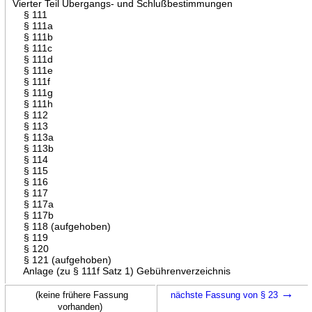
Vierter Teil Übergangs- und Schlußbestimmungen
§ 111
§ 111a
§ 111b
§ 111c
§ 111d
§ 111e
§ 111f
§ 111g
§ 111h
§ 112
§ 113
§ 113a
§ 113b
§ 114
§ 115
§ 116
§ 117
§ 117a
§ 117b
§ 118 (aufgehoben)
§ 119
§ 120
§ 121 (aufgehoben)
Anlage (zu § 111f Satz 1) Gebührenverzeichnis
→
(keine frühere Fassung
nächste Fassung von § 23
vorhanden)