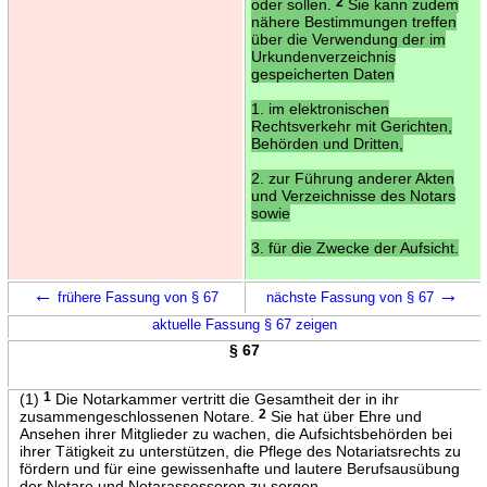
oder sollen.
2
Sie kann zudem
nähere Bestimmungen treffen
über die Verwendung der im
Urkundenverzeichnis
gespeicherten Daten
1. im elektronischen
Rechtsverkehr mit Gerichten,
Behörden und Dritten,
2. zur Führung anderer Akten
und Verzeichnisse des Notars
sowie
3. für die Zwecke der Aufsicht.
←
→
frühere Fassung von § 67
nächste Fassung von § 67
aktuelle Fassung § 67 zeigen
§ 67
(1)
1
Die Notarkammer vertritt die Gesamtheit der in ihr
zusammengeschlossenen Notare.
2
Sie hat über Ehre und
Ansehen ihrer Mitglieder zu wachen, die Aufsichtsbehörden bei
ihrer Tätigkeit zu unterstützen, die Pflege des Notariatsrechts zu
fördern und für eine gewissenhafte und lautere Berufsausübung
der Notare und Notarassessoren zu sorgen.