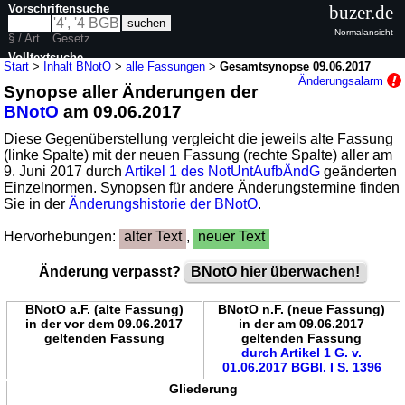
Vorschriftensuche
buzer.de
Normalansicht
§ / Art.
Gesetz
Volltextsuche
Start
>
Inhalt BNotO
>
alle Fassungen
>
Gesamtsynopse 09.06.2017
Änderungsalarm
Synopse aller Änderungen der
nur in BNotO
BNotO
am 09.06.2017
Diese Gegenüberstellung vergleicht die jeweils alte Fassung
(linke Spalte) mit der neuen Fassung (rechte Spalte) aller am
9. Juni 2017 durch
Artikel 1 des NotUntAufbÄndG
geänderten
Einzelnormen. Synopsen für andere Änderungstermine finden
Sie in der
Änderungshistorie der BNotO
.
Hervorhebungen:
alter Text
,
neuer Text
Änderung verpasst?
BNotO hier überwachen!
BNotO a.F. (alte Fassung)
BNotO n.F. (neue Fassung)
in der vor dem 09.06.2017
in der am 09.06.2017
geltenden Fassung
geltenden Fassung
durch Artikel 1 G. v.
01.06.2017 BGBl. I S. 1396
Gliederung