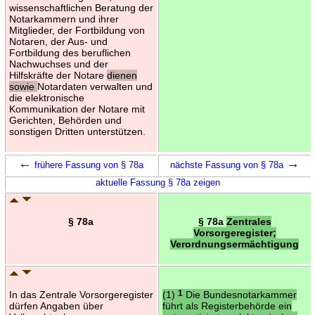
wissenschaftlichen Beratung der
Notarkammern und ihrer
Mitglieder, der Fortbildung von
Notaren, der Aus- und
Fortbildung des beruflichen
Nachwuchses und der
Hilfskräfte der Notare
dienen
sowie
Notardaten verwalten und
die elektronische
Kommunikation der Notare mit
Gerichten, Behörden und
sonstigen Dritten unterstützen.
←
→
frühere Fassung von § 78a
nächste Fassung von § 78a
aktuelle Fassung § 78a zeigen
§ 78a
§ 78a
Zentrales
Vorsorgeregister;
Verordnungsermächtigung
In das Zentrale Vorsorgeregister
(1)
1
Die Bundesnotarkammer
dürfen Angaben über
führt als Registerbehörde ein