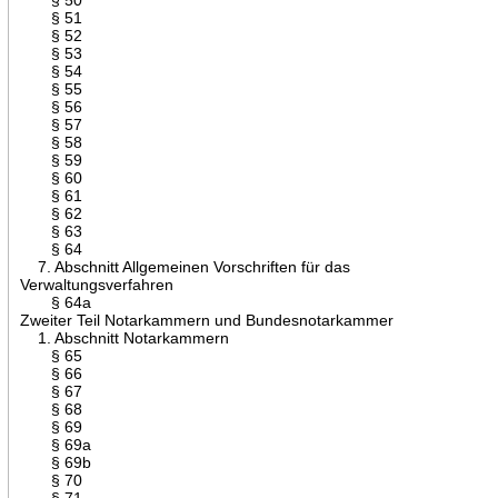
§ 51
§ 52
§ 53
§ 54
§ 55
§ 56
§ 57
§ 58
§ 59
§ 60
§ 61
§ 62
§ 63
§ 64
7. Abschnitt Allgemeinen Vorschriften für das
Verwaltungsverfahren
§ 64a
Zweiter Teil Notarkammern und Bundesnotarkammer
1. Abschnitt Notarkammern
§ 65
§ 66
§ 67
§ 68
§ 69
§ 69a
§ 69b
§ 70
§ 71