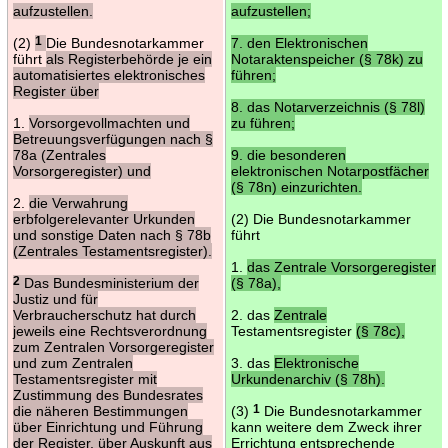
aufzustellen.
aufzustellen;
(2)
1
Die Bundesnotarkammer
7. den Elektronischen
führt
als Registerbehörde je ein
Notaraktenspeicher (§ 78k) zu
automatisiertes elektronisches
führen;
Register über
8. das Notarverzeichnis (§ 78l)
1.
Vorsorgevollmachten und
zu führen;
Betreuungsverfügungen nach §
78a (Zentrales
9. die besonderen
Vorsorgeregister) und
elektronischen Notarpostfächer
(§ 78n) einzurichten.
2.
die Verwahrung
erbfolgerelevanter Urkunden
(2) Die Bundesnotarkammer
und sonstige Daten nach § 78b
führt
(Zentrales Testamentsregister).
1.
das Zentrale Vorsorgeregister
2
Das Bundesministerium der
(§ 78a),
Justiz und für
Verbraucherschutz hat durch
2. das
Zentrale
jeweils eine Rechtsverordnung
Testamentsregister
(§ 78c),
zum Zentralen Vorsorgeregister
und zum Zentralen
3. das
Elektronische
Testamentsregister mit
Urkundenarchiv (§ 78h).
Zustimmung des Bundesrates
die näheren Bestimmungen
(3)
1
Die Bundesnotarkammer
über Einrichtung und Führung
kann weitere dem Zweck ihrer
der Register, über Auskunft aus
Errichtung entsprechende