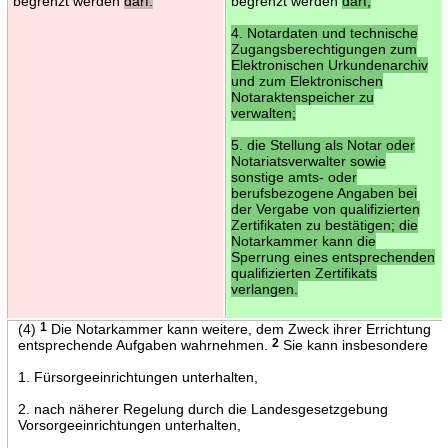
begrenzt werden
darf.
begrenzt werden
darf;
4. Notardaten und technische
Zugangsberechtigungen zum
Elektronischen Urkundenarchiv
und zum Elektronischen
Notaraktenspeicher zu
verwalten;
5. die Stellung als Notar oder
Notariatsverwalter sowie
sonstige amts- oder
berufsbezogene Angaben bei
der Vergabe von qualifizierten
Zertifikaten zu bestätigen; die
Notarkammer kann die
Sperrung eines entsprechenden
qualifizierten Zertifikats
verlangen.
(4)
1
Die Notarkammer kann weitere, dem Zweck ihrer Errichtung
entsprechende Aufgaben wahrnehmen.
2
Sie kann insbesondere
1. Fürsorgeeinrichtungen unterhalten,
2. nach näherer Regelung durch die Landesgesetzgebung
Vorsorgeeinrichtungen unterhalten,