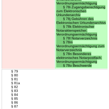
Verordnungsermächtigung
§ 78i Zugangsberechtigung
zum Elektronischen
Urkundenarchiv
§ 78j Gebühren des
Elektronischen Urkundenarchivs
§ 78k Elektronischer
Notaraktenspeicher;
Verordnungsermächtigung
§ 78l Notarverzeichnis
§ 78m
Verordnungsermächtigung zum
Notarverzeichnis
§ 78n Besonderes
elektronisches Notarpostfach;
Verordnungsermächtigung
§ 78o Beschwerde
§ 79
§ 80
§ 81
§ 81a
§ 82
§ 83
§ 84
§ 85
§ 86
§ 87