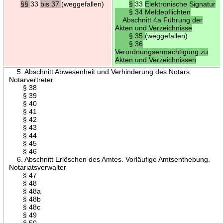
§§
33
bis 37
(weggefallen)
§
33
Elektronische Signatur
§ 34 Meldepflichten
Abschnitt 4a Führung der
Akten und Verzeichnisse
§ 35
(weggefallen)
§ 36
Verordnungsermächtigung zu
Akten und Verzeichnissen
5. Abschnitt Abwesenheit und Verhinderung des Notars.
Notarvertreter
§ 38
§ 39
§ 40
§ 41
§ 42
§ 43
§ 44
§ 45
§ 46
6. Abschnitt Erlöschen des Amtes. Vorläufige Amtsenthebung.
Notariatsverwalter
§ 47
§ 48
§ 48a
§ 48b
§ 48c
§ 49
§ 50