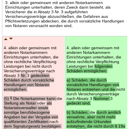
3. allein oder gemeinsam mit anderen Notarkammern
Einrichtungen unterhalten, deren Zweck darin besteht, als
Versicherer die in Absatz 3 Nr. 3 aufgeführten
Versicherungsverträge abzuschließen, die Gefahren aus
Pflichtverletzungen abdecken, die durch vorsätzliche Handlungen
von Notaren verursacht worden sind,
4. allein oder gemeinsam mit
4. allein oder gemeinsam mit
anderen Notarkammern
anderen Notarkammern
Einrichtungen unterhalten, die
Einrichtungen unterhalten, die
ohne rechtliche Verpflichtung
ohne rechtliche Verpflichtung
Leistungen bei nicht durch
Leistungen bei
folgenden
Versicherungsverträge nach
Schäden ermöglichen:
Absatz 3
Nr.
3
gedeckten
Schäden durch vorsätzliche
a) Schäden, die durch
Handlungen von Notaren
vorsätzliche Handlungen von
ermöglichen.
Notaren entstehen und die
nicht
durch Versicherungsverträge
(5)
1
Die Notarkammer kann
die
nach Absatz 3
Nummer
3
Stellung als Notar
oder
als
gedeckt sind,
Notariatsverwalter sowie
sonstige berufsbezogene
b) Schäden,
die
durch amtlich
Angaben bei der Vergabe von
verwahrte, aber nicht mehr
qualifizierten Zertifikaten
nach
aufzufindende Urkunden
dem Signaturgesetz bestätigen.
entstehen, die nicht durch § 19a