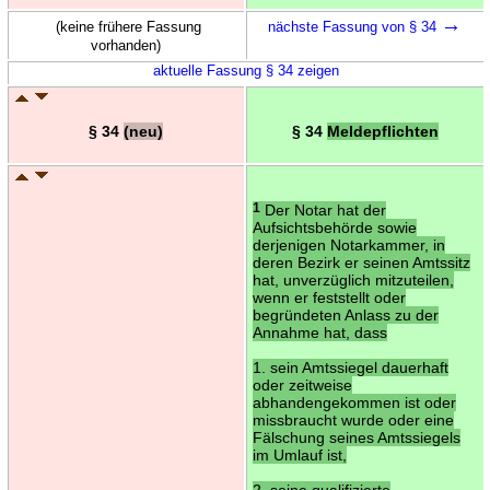
→
(keine frühere Fassung
nächste Fassung von § 34
vorhanden)
aktuelle Fassung § 34 zeigen
§ 34
(neu)
§ 34
Meldepflichten
1
Der Notar hat der
Aufsichtsbehörde sowie
derjenigen Notarkammer, in
deren Bezirk er seinen Amtssitz
hat, unverzüglich mitzuteilen,
wenn er feststellt oder
begründeten Anlass zu der
Annahme hat, dass
1. sein Amtssiegel dauerhaft
oder zeitweise
abhandengekommen ist oder
missbraucht wurde oder eine
Fälschung seines Amtssiegels
im Umlauf ist,
2. seine qualifizierte