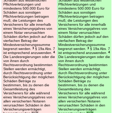
Schäden aus wissentlichen
Schäden aus wissentlichen
Pflichtverletzungen und
Pflichtverletzungen und
mindestens 500.000 Euro für
mindestens 500.000 Euro für
Schäden aus sonstigen
Schäden aus sonstigen
Pflichtverletzungen betragen
Pflichtverletzungen betragen
muß; die Leistungen des
muß; die Leistungen des
Versicherers für alle innerhalb
Versicherers für alle innerhalb
eines Versicherungsjahres von
eines Versicherungsjahres von
einem Notar verursachten
einem Notar verursachten
Schäden dürfen jedoch auf den
Schäden dürfen jedoch auf den
vierfachen Betrag der
vierfachen Betrag der
Mindestversicherungssumme
Mindestversicherungssumme
begrenzt werden.
3
§ 19a Abs. 7
begrenzt werden.
3
§ 19a Abs. 7
ist entsprechend anzuwenden.
4
ist entsprechend anzuwenden.
4
Die Landesregierungen oder die
Die Landesregierungen oder die
von ihnen durch
von ihnen durch
Rechtsverordnung bestimmten
Rechtsverordnung bestimmten
Stellen werden ermächtigt,
Stellen werden ermächtigt,
durch Rechtsverordnung unter
durch Rechtsverordnung unter
Berücksichtigung der möglichen
Berücksichtigung der möglichen
Schäden Beträge zu
Schäden Beträge zu
bestimmen, bis zu denen die
bestimmen, bis zu denen die
Gesamtleistung des
Gesamtleistung des
Versicherers für alle während
Versicherers für alle während
eines Versicherungsjahres von
eines Versicherungsjahres von
allen versicherten Notaren
allen versicherten Notaren
verursachten Schäden in den
verursachten Schäden in den
Versicherungsverträgen
Versicherungsverträgen