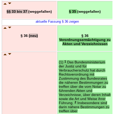
§§ 33 bis 37
(weggefallen)
§ 35
(weggefallen)
aktuelle Fassung § 36 zeigen
§ 36
(neu)
§ 36
Verordnungsermächtigung zu
Akten und Verzeichnissen
(1)
1
Das Bundesministerium
der Justiz und für
Verbraucherschutz hat durch
Rechtsverordnung mit
Zustimmung des Bundesrates
die näheren Bestimmungen zu
treffen über die vom Notar zu
führenden Akten und
Verzeichnisse, über deren Inhalt
sowie die Art und Weise ihrer
Führung.
2
Insbesondere sind
darin nähere Bestimmungen zu
treffen über