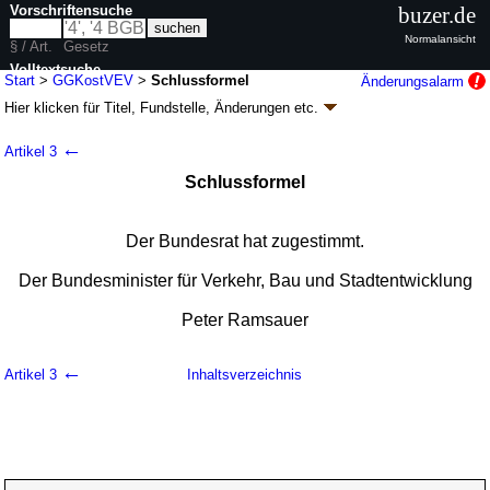
Vorschriftensuche
buzer.de
Normalansicht
§ / Art.
Gesetz
Volltextsuche
Start
>
GGKostVEV
>
Schlussformel
Änderungsalarm
Hier klicken für
Titel, Fundstelle, Änderungen
etc.
nur in GGKostVEV
Schlussformel - Kostenverordnung für
←
Artikel 3
Maßnahmen bei der Beförderung gefährlicher
Schlussformel
Güter und Änderung der Kostenverordnung der
Wasser- und Schifffahrtsverwaltung auf dem
Gebiet der Binnenschifffahrt
Der Bundesrat hat zugestimmt.
(GGKostVEV
k.a.Abk.
)
Der Bundesminister für Verkehr, Bau und Stadtentwicklung
V. v. 07.03.2013
BGBl. I S. 466
(
Nr. 13
); Geltung ab 01.04.2013
3 Änderungen
|
Drucksachen / Entwurf / Begründung
|
Peter Ramsauer
wird in 8 Vorschriften zitiert
←
Artikel 3
Inhaltsverzeichnis