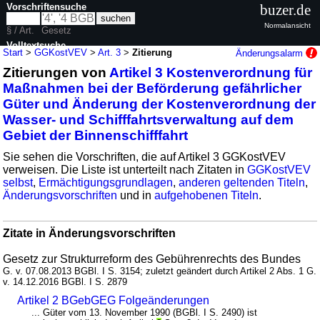
Vorschriftensuche
buzer.de
Normalansicht
§ / Art.
Gesetz
Volltextsuche
Start
>
GGKostVEV
>
Art. 3
>
Zitierung
Änderungsalarm
Zitierungen von
Artikel 3 Kostenverordnung für
nur in GGKostVEV
Maßnahmen bei der Beförderung gefährlicher
Güter und Änderung der Kostenverordnung der
Wasser- und Schifffahrtsverwaltung auf dem
Gebiet der Binnenschifffahrt
Sie sehen die Vorschriften, die auf Artikel 3 GGKostVEV
verweisen. Die Liste ist unterteilt nach Zitaten in
GGKostVEV
selbst
,
Ermächtigungsgrundlagen
,
anderen geltenden Titeln
,
Änderungsvorschriften
und in
aufgehobenen Titeln
.
Zitate in Änderungsvorschriften
Gesetz zur Strukturreform des Gebührenrechts des Bundes
G. v. 07.08.2013 BGBl. I S. 3154; zuletzt geändert durch Artikel 2 Abs. 1 G.
v. 14.12.2016 BGBl. I S. 2879
Artikel 2 BGebGEG Folgeänderungen
... Güter vom 13. November 1990 (BGBl. I S. 2490) ist