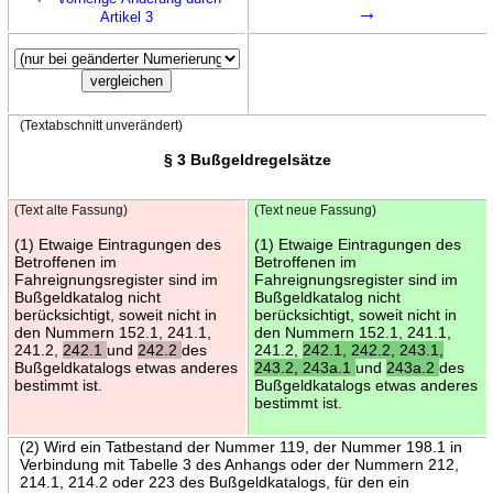
→
Artikel 3
(Textabschnitt unverändert)
§ 3 Bußgeldregelsätze
(Text alte Fassung)
(Text neue Fassung)
(1) Etwaige Eintragungen des
(1) Etwaige Eintragungen des
Betroffenen im
Betroffenen im
Fahreignungsregister sind im
Fahreignungsregister sind im
Bußgeldkatalog nicht
Bußgeldkatalog nicht
berücksichtigt, soweit nicht in
berücksichtigt, soweit nicht in
den Nummern 152.1, 241.1,
den Nummern 152.1, 241.1,
241.2,
242.1
und
242.2
des
241.2,
242.1, 242.2, 243.1,
Bußgeldkatalogs etwas anderes
243.2, 243a.1
und
243a.2
des
bestimmt ist.
Bußgeldkatalogs etwas anderes
bestimmt ist.
(2) Wird ein Tatbestand der Nummer 119, der Nummer 198.1 in
Verbindung mit Tabelle 3 des Anhangs oder der Nummern 212,
214.1, 214.2 oder 223 des Bußgeldkatalogs, für den ein