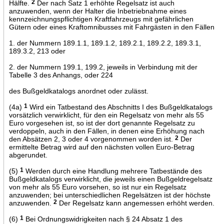
Hälfte.
2
Der nach Satz 1 erhöhte Regelsatz ist auch
anzuwenden, wenn der Halter die Inbetriebnahme eines
kennzeichnungspflichtigen Kraftfahrzeugs mit gefährlichen
Gütern oder eines Kraftomnibusses mit Fahrgästen in den Fällen
1. der Nummern 189.1.1, 189.1.2, 189.2.1, 189.2.2, 189.3.1,
189.3.2, 213 oder
2. der Nummern 199.1, 199.2, jeweils in Verbindung mit der
Tabelle 3 des Anhangs, oder 224
des Bußgeldkatalogs anordnet oder zulässt.
(4a)
1
Wird ein Tatbestand des Abschnitts I des Bußgeldkatalogs
vorsätzlich verwirklicht, für den ein Regelsatz von mehr als 55
Euro vorgesehen ist, so ist der dort genannte Regelsatz zu
verdoppeln, auch in den Fällen, in denen eine Erhöhung nach
den Absätzen 2, 3 oder 4 vorgenommen worden ist.
2
Der
ermittelte Betrag wird auf den nächsten vollen Euro-Betrag
abgerundet.
(5)
1
Werden durch eine Handlung mehrere Tatbestände des
Bußgeldkatalogs verwirklicht, die jeweils einen Bußgeldregelsatz
von mehr als 55 Euro vorsehen, so ist nur ein Regelsatz
anzuwenden; bei unterschiedlichen Regelsätzen ist der höchste
anzuwenden.
2
Der Regelsatz kann angemessen erhöht werden.
(6)
1
Bei Ordnungswidrigkeiten nach § 24 Absatz 1 des