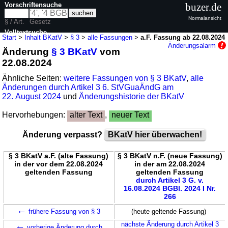
Vorschriftensuche
buzer.de
Normalansicht
§ / Art.
Gesetz
Volltextsuche
Start
>
Inhalt BKatV
>
§ 3
>
alle Fassungen
>
a.F. Fassung ab 22.08.2024
Änderungsalarm
Änderung
§ 3 BKatV
vom
nur in BKatV
22.08.2024
Ähnliche Seiten:
weitere Fassungen von § 3 BKatV
,
alle
Änderungen durch Artikel 3 6. StVGuaÄndG am
22. August 2024
und
Änderungshistorie der BKatV
Hervorhebungen:
alter Text
,
neuer Text
Änderung verpasst?
BKatV hier überwachen!
§ 3 BKatV a.F. (alte Fassung)
§ 3 BKatV n.F. (neue Fassung)
in der vor dem 22.08.2024
in der am 22.08.2024
geltenden Fassung
geltenden Fassung
durch Artikel 3 G. v.
16.08.2024 BGBl. 2024 I Nr.
266
←
frühere Fassung von § 3
(heute geltende Fassung)
←
nächste Änderung durch Artikel 3
vorherige Änderung durch