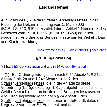
Eingangsformel
Auf Grund des §
26a
des
Straßenverkehrsgesetzes
in der
Fassung der Bekanntmachung vom
5. März 2003
(BGBl. I S. 310
, 919), der zuletzt durch Artikel
1
Nummer 3 des
Gesetzes vom
19. Juli 2007 (BGBl. I S. 1460
) geändert
worden ist, verordnet das Bundesministerium für Verkehr, Bau
und Stadtentwicklung:
Inhaltsverzeichnis
|
Ausdrucken/PDF
|
nach oben
§ 1 Bußgeldkatalog
§ 1 hat
3 frühere Fassungen
und wird in
10 Vorschriften zitiert
(1)
1
Bei Ordnungswidrigkeiten nach
§ 24 Absatz 1
,
§ 24a
Absatz 1 bis 2a
und
§ 24c Absatz 1 und 2 des
Straßenverkehrsgesetzes
, die in der Anlage zu dieser
Verordnung (Bußgeldkatalog -
BKat
) aufgeführt sind, ist eine
Geldbuße nach den dort bestimmten Beträgen festzusetzen.
2
Bei Ordnungswidrigkeiten nach
§ 24 Absatz 1 des
Straßenverkehrsgesetzes
, bei denen im Bußgeldkatalog ein
Regelsatz von bis zu 55 Euro bestimmt ist, ist ein