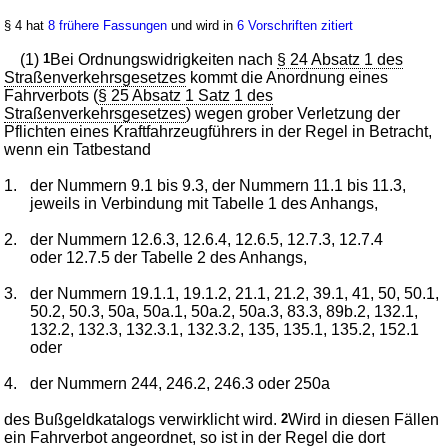
§ 4 hat
8 frühere Fassungen
und wird in
6 Vorschriften zitiert
(1)
1
Bei Ordnungswidrigkeiten nach
§ 24 Absatz 1 des
Straßenverkehrsgesetzes
kommt die Anordnung eines
Fahrverbots (
§ 25 Absatz 1 Satz 1 des
Straßenverkehrsgesetzes
) wegen grober Verletzung der
Pflichten eines Kraftfahrzeugführers in der Regel in Betracht,
wenn ein Tatbestand
1.
der Nummern 9.1 bis 9.3, der Nummern 11.1 bis 11.3,
jeweils in Verbindung mit Tabelle 1 des Anhangs,
2.
der Nummern 12.6.3, 12.6.4, 12.6.5, 12.7.3, 12.7.4
oder 12.7.5 der Tabelle 2 des Anhangs,
3.
der Nummern 19.1.1, 19.1.2, 21.1, 21.2, 39.1, 41, 50, 50.1,
50.2, 50.3, 50a, 50a.1, 50a.2, 50a.3, 83.3, 89b.2, 132.1,
132.2, 132.3, 132.3.1, 132.3.2, 135, 135.1, 135.2, 152.1
oder
4.
der Nummern 244, 246.2, 246.3 oder 250a
des Bußgeldkatalogs verwirklicht wird.
2
Wird in diesen Fällen
ein Fahrverbot angeordnet, so ist in der Regel die dort