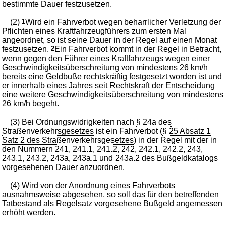
bestimmte Dauer festzusetzen.
(2)
1
Wird ein Fahrverbot wegen beharrlicher Verletzung der
Pflichten eines Kraftfahrzeugführers zum ersten Mal
angeordnet, so ist seine Dauer in der Regel auf einen Monat
festzusetzen.
2
Ein Fahrverbot kommt in der Regel in Betracht,
wenn gegen den Führer eines Kraftfahrzeugs wegen einer
Geschwindigkeitsüberschreitung von mindestens 26 km/h
bereits eine Geldbuße rechtskräftig festgesetzt worden ist und
er innerhalb eines Jahres seit Rechtskraft der Entscheidung
eine weitere Geschwindigkeitsüberschreitung von mindestens
26 km/h begeht.
(3) Bei Ordnungswidrigkeiten nach
§ 24a des
Straßenverkehrsgesetzes
ist ein Fahrverbot (
§ 25 Absatz 1
Satz 2 des Straßenverkehrsgesetzes
) in der Regel mit der in
den Nummern 241, 241.1, 241.2, 242, 242.1, 242.2, 243,
243.1, 243.2, 243a, 243a.1 und 243a.2 des Bußgeldkatalogs
vorgesehenen Dauer anzuordnen.
(4) Wird von der Anordnung eines Fahrverbots
ausnahmsweise abgesehen, so soll das für den betreffenden
Tatbestand als Regelsatz vorgesehene Bußgeld angemessen
erhöht werden.