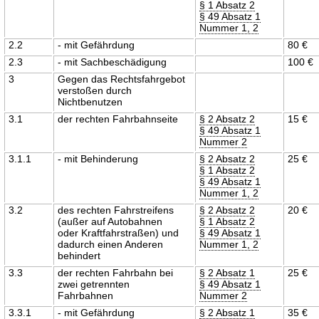
§ 1 Absatz 2
§ 49 Absatz 1
Nummer 1, 2
2.2
- mit Gefährdung
80 €
2.3
- mit Sachbeschädigung
100 €
3
Gegen das Rechtsfahrgebot
verstoßen durch
Nichtbenutzen
3.1
der rechten Fahrbahnseite
§ 2 Absatz 2
15 €
§ 49 Absatz 1
Nummer 2
3.1.1
- mit Behinderung
§ 2 Absatz 2
25 €
§ 1 Absatz 2
§ 49 Absatz 1
Nummer 1, 2
3.2
des rechten Fahrstreifens
§ 2 Absatz 2
20 €
(außer auf Autobahnen
§ 1 Absatz 2
oder Kraftfahrstraßen) und
§ 49 Absatz 1
dadurch einen Anderen
Nummer 1, 2
behindert
3.3
der rechten Fahrbahn bei
§ 2 Absatz 1
25 €
zwei getrennten
§ 49 Absatz 1
Fahrbahnen
Nummer 2
3.3.1
- mit Gefährdung
§ 2 Absatz 1
35 €