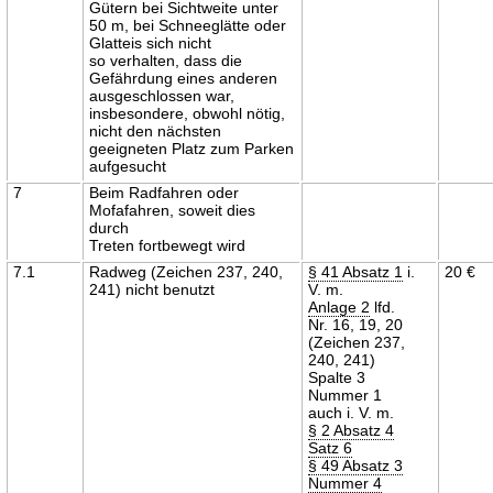
Gütern bei Sichtweite unter
50 m, bei Schneeglätte oder
Glatteis sich nicht
so verhalten, dass die
Gefährdung eines anderen
ausgeschlossen war,
insbesondere, obwohl nötig,
nicht den nächsten
geeigneten Platz zum Parken
aufgesucht
7
Beim Radfahren oder
Mofafahren, soweit dies
durch
Treten fortbewegt wird
7.1
Radweg (Zeichen 237, 240,
§ 41 Absatz 1
i.
20 €
241) nicht benutzt
V. m.
Anlage 2
lfd.
Nr. 16, 19, 20
(Zeichen 237,
240, 241)
Spalte 3
Nummer 1
auch i. V. m.
§ 2 Absatz 4
Satz 6
§ 49 Absatz 3
Nummer 4