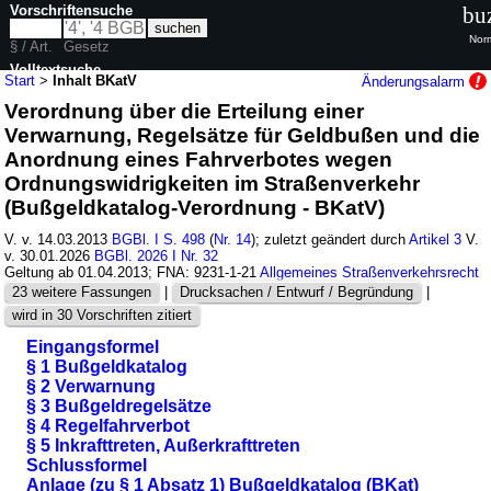
Vorschriftensuche
bu
Norm
§ / Art.
Gesetz
Volltextsuche
Start
>
Inhalt BKatV
Änderungsalarm
Verordnung über die Erteilung einer
nur in BKatV
Verwarnung, Regelsätze für Geldbußen und die
Anordnung eines Fahrverbotes wegen
Ordnungswidrigkeiten im Straßenverkehr
(Bußgeldkatalog-Verordnung - BKatV)
V. v. 14.03.2013
BGBl. I S. 498
(
Nr. 14
); zuletzt geändert durch
Artikel 3
V.
v. 30.01.2026
BGBl. 2026 I Nr. 32
Geltung ab 01.04.2013; FNA: 9231-1-21
Allgemeines Straßenverkehrsrecht
23 weitere Fassungen
|
Drucksachen / Entwurf / Begründung
|
wird in 30 Vorschriften zitiert
Eingangsformel
§ 1 Bußgeldkatalog
§ 2 Verwarnung
§ 3 Bußgeldregelsätze
§ 4 Regelfahrverbot
§ 5 Inkrafttreten, Außerkrafttreten
Schlussformel
Anlage (zu § 1 Absatz 1) Bußgeldkatalog (BKat)