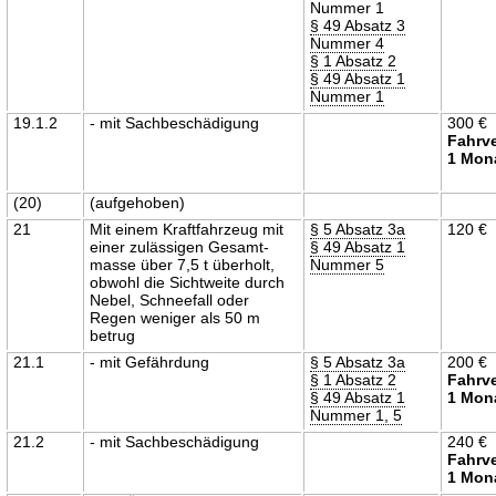
Nummer 1
§ 49 Absatz 3
Nummer 4
§ 1 Absatz 2
§ 49 Absatz 1
Nummer 1
19.1.2
- mit Sachbeschädigung
300 €
Fahrv
1 Mon
(20)
(aufgehoben)
21
Mit einem Kraftfahrzeug mit
§ 5 Absatz 3a
120 €
einer zulässigen Gesamt-
§ 49 Absatz 1
masse über 7,5 t überholt,
Nummer 5
obwohl die Sichtweite durch
Nebel, Schneefall oder
Regen weniger als 50 m
betrug
21.1
- mit Gefährdung
§ 5 Absatz 3a
200 €
§ 1 Absatz 2
Fahrv
§ 49 Absatz 1
1 Mon
Nummer 1, 5
21.2
- mit Sachbeschädigung
240 €
Fahrv
1 Mon