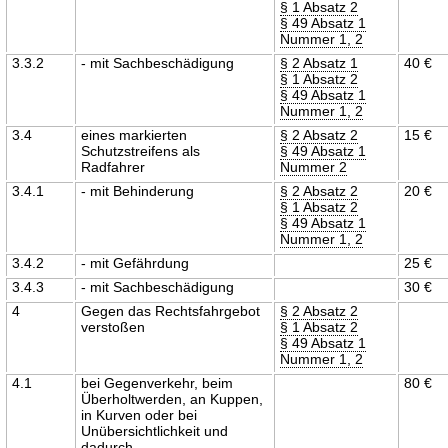
§ 1 Absatz 2
§ 49 Absatz 1
Nummer 1, 2
3.3.2
- mit Sachbeschädigung
§ 2 Absatz 1
40 €
§ 1 Absatz 2
§ 49 Absatz 1
Nummer 1, 2
3.4
eines markierten
§ 2 Absatz 2
15 €
Schutzstreifens als
§ 49 Absatz 1
Radfahrer
Nummer 2
3.4.1
- mit Behinderung
§ 2 Absatz 2
20 €
§ 1 Absatz 2
§ 49 Absatz 1
Nummer 1, 2
3.4.2
- mit Gefährdung
25 €
3.4.3
- mit Sachbeschädigung
30 €
4
Gegen das Rechtsfahrgebot
§ 2 Absatz 2
verstoßen
§ 1 Absatz 2
§ 49 Absatz 1
Nummer 1, 2
4.1
bei Gegenverkehr, beim
80 €
Überholtwerden, an Kuppen,
in Kurven oder bei
Unübersichtlichkeit und
dadurch