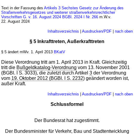
Text in der Fassung des
Artikels 3 Sechstes Gesetz zur Änderung des
Straßenverkehrsgesetzes und weiterer straßenverkehrsrechtlicher
Vorschriften G. v. 16. August 2024 BGBl. 2024 I Nr. 266
m.W.v.
22. August 2024
Inhaltsverzeichnis
|
Ausdrucken/PDF
|
nach oben
§ 5 Inkrafttreten, Außerkrafttreten
§ 5 ändert mWv. 1. April 2013
BKatV
Diese Verordnung tritt am 1. April 2013 in Kraft. Gleichzeitig
tritt die
Bußgeldkatalog-Verordnung
vom 13. November 2001
(BGBl. I S. 3033), die zuletzt durch Artikel
3
der Verordnung
vom
19. Oktober 2012 (BGBl. I S. 2232
) geändert worden ist,
außer Kraft.
Inhaltsverzeichnis
|
Ausdrucken/PDF
|
nach oben
Schlussformel
Der Bundesrat hat zugestimmt.
Der Bundesminister für Verkehr, Bau und Stadtentwicklung