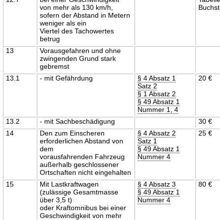
von mehr als 130 km/h,
Buchst
sofern der Abstand in Metern
weniger als ein
Viertel des Tachowertes
betrug
13
Vorausgefahren und ohne
zwingenden Grund stark
gebremst
13.1
- mit Gefährdung
§ 4 Absatz 1
20 €
Satz 2
§ 1 Absatz 2
§ 49 Absatz 1
Nummer 1, 4
13.2
- mit Sachbeschädigung
30 €
14
Den zum Einscheren
§ 4 Absatz 2
25 €
erforderlichen Abstand von
Satz 1
dem
§ 49 Absatz 1
vorausfahrenden Fahrzeug
Nummer 4
außerhalb geschlossener
Ortschaften nicht eingehalten
15
Mit Lastkraftwagen
§ 4 Absatz 3
80 €
(zulässige Gesamtmasse
§ 49 Absatz 1
über 3,5 t)
Nummer 4
oder Kraftomnibus bei einer
Geschwindigkeit von mehr