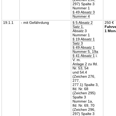
297) Spalte 3
Nummer 1
§ 49 Absatz 3
Nummer 4
19.1.1
- mit Gefährdung
§ 5 Absatz 2
250 €
Satz 1
,
Fahrv
Absatz 3
1 Mon
Nummer 1
§ 19 Absatz 1
Satz 3
§ 49 Absatz 1
Nummer 5, 19a
§ 41 Absatz 1
i.
V. m.
Anlage 2
zu lfd.
Nr. 53, 54
und 54.4
(Zeichen 276,
277,
277.1) Spalte 3,
lfd. Nr. 68
(Zeichen 295)
Spalte 3
Nummer 1a,
lfd. Nr. 69, 70
(Zeichen 296,
297) Spalte 3