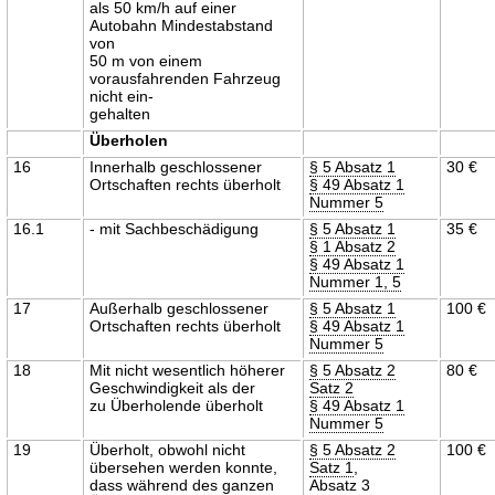
als 50 km/h auf einer
Autobahn Mindestabstand
von
50 m von einem
vorausfahrenden Fahrzeug
nicht ein-
gehalten
Überholen
16
Innerhalb geschlossener
§ 5 Absatz 1
30 €
Ortschaften rechts überholt
§ 49 Absatz 1
Nummer 5
16.1
- mit Sachbeschädigung
§ 5 Absatz 1
35 €
§ 1 Absatz 2
§ 49 Absatz 1
Nummer 1, 5
17
Außerhalb geschlossener
§ 5 Absatz 1
100 €
Ortschaften rechts überholt
§ 49 Absatz 1
Nummer 5
18
Mit nicht wesentlich höherer
§ 5 Absatz 2
80 €
Geschwindigkeit als der
Satz 2
zu Überholende überholt
§ 49 Absatz 1
Nummer 5
19
Überholt, obwohl nicht
§ 5 Absatz 2
100 €
übersehen werden konnte,
Satz 1
,
dass während des ganzen
Absatz 3