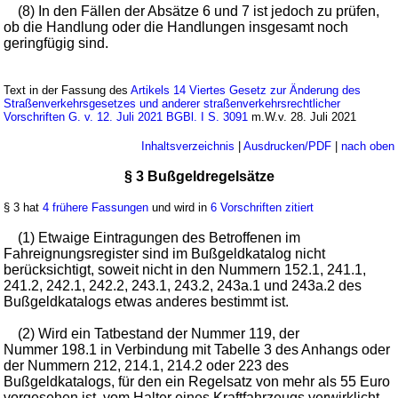
(8) In den Fällen der Absätze 6 und 7 ist jedoch zu prüfen,
ob die Handlung oder die Handlungen insgesamt noch
geringfügig sind.
Text in der Fassung des
Artikels 14 Viertes Gesetz zur Änderung des
Straßenverkehrsgesetzes und anderer straßenverkehrsrechtlicher
Vorschriften G. v. 12. Juli 2021 BGBl. I S. 3091
m.W.v. 28. Juli 2021
Inhaltsverzeichnis
|
Ausdrucken/PDF
|
nach oben
§ 3 Bußgeldregelsätze
§ 3 hat
4 frühere Fassungen
und wird in
6 Vorschriften zitiert
(1) Etwaige Eintragungen des Betroffenen im
Fahreignungsregister sind im Bußgeldkatalog nicht
berücksichtigt, soweit nicht in den Nummern 152.1, 241.1,
241.2, 242.1, 242.2, 243.1, 243.2, 243a.1 und 243a.2 des
Bußgeldkatalogs etwas anderes bestimmt ist.
(2) Wird ein Tatbestand der Nummer 119, der
Nummer 198.1 in Verbindung mit Tabelle 3 des Anhangs oder
der Nummern 212, 214.1, 214.2 oder 223 des
Bußgeldkatalogs, für den ein Regelsatz von mehr als 55 Euro
vorgesehen ist, vom Halter eines Kraftfahrzeugs verwirklicht,