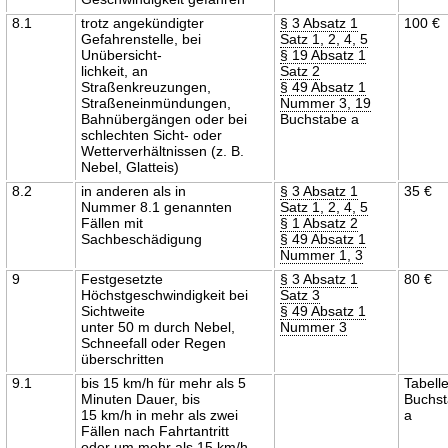
8.1
trotz angekündigter
§ 3 Absatz 1
100 €
Gefahrenstelle, bei
Satz 1, 2, 4, 5
Unübersicht-
§ 19 Absatz 1
lichkeit, an
Satz 2
Straßenkreuzungen,
§ 49 Absatz 1
Straßeneinmündungen,
Nummer 3, 19
Bahnübergängen oder bei
Buchstabe a
schlechten Sicht- oder
Wetterverhältnissen (z. B.
Nebel, Glatteis)
8.2
in anderen als in
§ 3 Absatz 1
35 €
Nummer 8.1 genannten
Satz 1, 2, 4, 5
Fällen mit
§ 1 Absatz 2
Sachbeschädigung
§ 49 Absatz 1
Nummer 1, 3
9
Festgesetzte
§ 3 Absatz 1
80 €
Höchstgeschwindigkeit bei
Satz 3
Sichtweite
§ 49 Absatz 1
unter 50 m durch Nebel,
Nummer 3
Schneefall oder Regen
überschritten
9.1
bis 15 km/h für mehr als 5
Tabell
Minuten Dauer, bis
Buchs
15 km/h in mehr als zwei
a
Fällen nach Fahrtantritt
oder um mehr als 15 km/h,