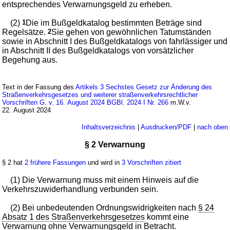
entsprechendes Verwarnungsgeld zu erheben.
(2)
1
Die im Bußgeldkatalog bestimmten Beträge sind
Regelsätze.
2
Sie gehen von gewöhnlichen Tatumständen
sowie in Abschnitt I des Bußgeldkatalogs von fahrlässiger und
in Abschnitt II des Bußgeldkatalogs von vorsätzlicher
Begehung aus.
Text in der Fassung des
Artikels 3 Sechstes Gesetz zur Änderung des
Straßenverkehrsgesetzes und weiterer straßenverkehrsrechtlicher
Vorschriften G. v. 16. August 2024 BGBl. 2024 I Nr. 266
m.W.v.
22. August 2024
Inhaltsverzeichnis
|
Ausdrucken/PDF
|
nach oben
§ 2 Verwarnung
§ 2 hat
2 frühere Fassungen
und wird in
3 Vorschriften zitiert
(1) Die Verwarnung muss mit einem Hinweis auf die
Verkehrszuwiderhandlung verbunden sein.
(2) Bei unbedeutenden Ordnungswidrigkeiten nach
§ 24
Absatz 1 des Straßenverkehrsgesetzes
kommt eine
Verwarnung ohne Verwarnungsgeld in Betracht.