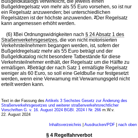
Bußgeldkatalogs verwirklicht, die jeweils einen
Bußgeldregelsatz von mehr als 55 Euro vorsehen, so ist nur
ein Regelsatz anzuwenden; bei unterschiedlichen
Regelsätzen ist der höchste anzuwenden.
2
Der Regelsatz
kann angemessen erhöht werden.
(6)
1
Bei Ordnungswidrigkeiten nach
§ 24 Absatz 1 des
Straßenverkehrsgesetzes
, die von nicht motorisierten
Verkehrsteilnehmern begangen werden, ist, sofern der
Bußgeldregelsatz mehr als 55 Euro beträgt und der
Bußgeldkatalog nicht besondere Tatbestände für diese
Verkehrsteilnehmer enthält, der Regelsatz um die Hälfte zu
ermäßigen.
2
Beträgt der nach Satz 1 ermäßigte Regelsatz
weniger als 60 Euro, so soll eine Geldbuße nur festgesetzt
werden, wenn eine Verwarnung mit Verwarnungsgeld nicht
erteilt werden kann.
Text in der Fassung des
Artikels 3 Sechstes Gesetz zur Änderung des
Straßenverkehrsgesetzes und weiterer straßenverkehrsrechtlicher
Vorschriften G. v. 16. August 2024 BGBl. 2024 I Nr. 266
m.W.v.
22. August 2024
Inhaltsverzeichnis
|
Ausdrucken/PDF
|
nach oben
§ 4 Regelfahrverbot