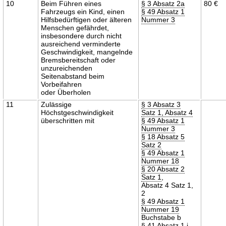
10
Beim Führen eines
§ 3 Absatz 2a
80 €
Fahrzeugs ein Kind, einen
§ 49 Absatz 1
Hilfsbedürftigen oder älteren
Nummer 3
Menschen gefährdet,
insbesondere durch nicht
ausreichend verminderte
Geschwindigkeit, mangelnde
Bremsbereitschaft oder
unzureichenden
Seitenabstand beim
Vorbeifahren
oder Überholen
11
Zulässige
§ 3 Absatz 3
Höchstgeschwindigkeit
Satz 1, Absatz 4
überschritten mit
§ 49 Absatz 1
Nummer 3
§ 18 Absatz 5
Satz 2
§ 49 Absatz 1
Nummer 18
§ 20 Absatz 2
Satz 1
,
Absatz 4 Satz 1,
2
§ 49 Absatz 1
Nummer 19
Buchstabe b
§ 41 Absatz 1
i.