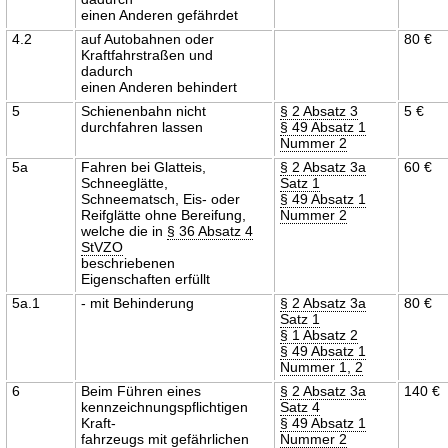
einen Anderen gefährdet
4.2
auf Autobahnen oder
80 €
Kraftfahrstraßen und
dadurch
einen Anderen behindert
5
Schienenbahn nicht
§ 2 Absatz 3
5 €
durchfahren lassen
§ 49 Absatz 1
Nummer 2
5a
Fahren bei Glatteis,
§ 2 Absatz 3a
60 €
Schneeglätte,
Satz 1
Schneematsch, Eis- oder
§ 49 Absatz 1
Reifglätte ohne Bereifung,
Nummer 2
welche die in
§ 36 Absatz 4
StVZO
beschriebenen
Eigenschaften erfüllt
5a.1
- mit Behinderung
§ 2 Absatz 3a
80 €
Satz 1
§ 1 Absatz 2
§ 49 Absatz 1
Nummer 1, 2
6
Beim Führen eines
§ 2 Absatz 3a
140 €
kennzeichnungspflichtigen
Satz 4
Kraft-
§ 49 Absatz 1
fahrzeugs mit gefährlichen
Nummer 2