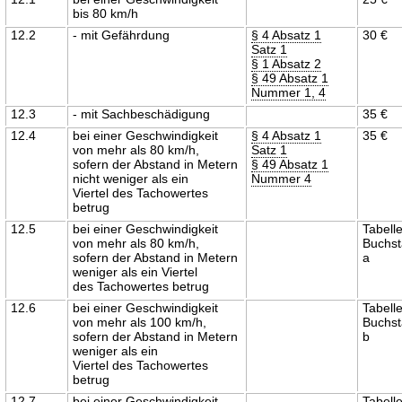
bis 80 km/h
12.2
- mit Gefährdung
§ 4 Absatz 1
30 €
Satz 1
§ 1 Absatz 2
§ 49 Absatz 1
Nummer 1, 4
12.3
- mit Sachbeschädigung
35 €
12.4
bei einer Geschwindigkeit
§ 4 Absatz 1
35 €
von mehr als 80 km/h,
Satz 1
sofern der Abstand in Metern
§ 49 Absatz 1
nicht weniger als ein
Nummer 4
Viertel des Tachowertes
betrug
12.5
bei einer Geschwindigkeit
Tabell
von mehr als 80 km/h,
Buchs
sofern der Abstand in Metern
a
weniger als ein Viertel
des Tachowertes betrug
12.6
bei einer Geschwindigkeit
Tabell
von mehr als 100 km/h,
Buchs
sofern der Abstand in Metern
b
weniger als ein
Viertel des Tachowertes
betrug
12.7
bei einer Geschwindigkeit
Tabell