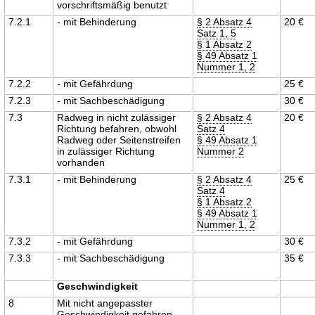
vorschriftsmäßig benutzt
7.2.1
- mit Behinderung
§ 2 Absatz 4
20 €
Satz 1, 5
§ 1 Absatz 2
§ 49 Absatz 1
Nummer 1, 2
7.2.2
- mit Gefährdung
25 €
7.2.3
- mit Sachbeschädigung
30 €
7.3
Radweg in nicht zulässiger
§ 2 Absatz 4
20 €
Richtung befahren, obwohl
Satz 4
Radweg oder Seitenstreifen
§ 49 Absatz 1
in zulässiger Richtung
Nummer 2
vorhanden
7.3.1
- mit Behinderung
§ 2 Absatz 4
25 €
Satz 4
§ 1 Absatz 2
§ 49 Absatz 1
Nummer 1, 2
7.3.2
- mit Gefährdung
30 €
7.3.3
- mit Sachbeschädigung
35 €
Geschwindigkeit
8
Mit nicht angepasster
Geschwindigkeit gefahren