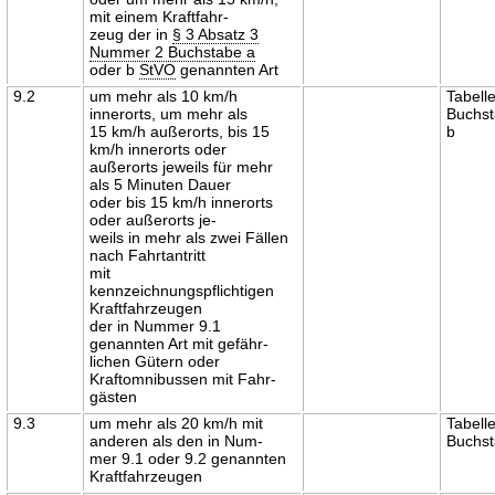
mit einem Kraftfahr-
zeug der in
§ 3 Absatz 3
Nummer 2 Buchstabe a
oder b
StVO
genannten Art
9.2
um mehr als 10 km/h
Tabell
innerorts, um mehr als
Buchs
15 km/h außerorts, bis 15
b
km/h innerorts oder
außerorts jeweils für mehr
als 5 Minuten Dauer
oder bis 15 km/h innerorts
oder außerorts je-
weils in mehr als zwei Fällen
nach Fahrtantritt
mit
kennzeichnungspflichtigen
Kraftfahrzeugen
der in Nummer 9.1
genannten Art mit gefähr-
lichen Gütern oder
Kraftomnibussen mit Fahr-
gästen
9.3
um mehr als 20 km/h mit
Tabell
anderen als den in Num-
Buchst
mer 9.1 oder 9.2 genannten
Kraftfahrzeugen