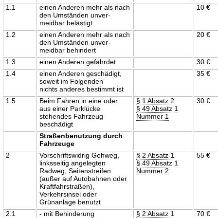
1.1
einen Anderen mehr als nach
10 €
den Umständen unver-
meidbar belästigt
1.2
einen Anderen mehr als nach
20 €
den Umständen unver-
meidbar behindert
1.3
einen Anderen gefährdet
30 €
1.4
einen Anderen geschädigt,
35 €
soweit im Folgenden
nichts anderes bestimmt ist
1.5
Beim Fahren in eine oder
§ 1 Absatz 2
30 €
aus einer Parklücke
§ 49 Absatz 1
stehendes Fahrzeug
Nummer 1
beschädigt
Straßenbenutzung durch
Fahrzeuge
2
Vorschriftswidrig Gehweg,
§ 2 Absatz 1
55 €
linksseitig angelegten
§ 49 Absatz 1
Radweg, Seitenstreifen
Nummer 2
(außer auf Autobahnen oder
Kraftfahrstraßen),
Verkehrsinsel oder
Grünanlage benutzt
2.1
- mit Behinderung
§ 2 Absatz 1
70 €