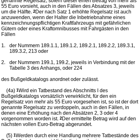
genannte Regelsatz, sofern dieser einen Betrag von mehr als
55 Euro vorsieht, auch in den Fällen des Absatzes 3, jeweils
um die Hälfte.
2
Der nach Satz 1 erhöhte Regelsatz ist auch
anzuwenden, wenn der Halter die Inbetriebnahme eines
kennzeichnungspflichtigen Kraftfahrzeugs mit gefährlichen
Gütern oder eines Kraftomnibusses mit Fahrgästen in den
Fällen
1.
der Nummern 189.1.1, 189.1.2, 189.2.1, 189.2.2, 189.3.1,
189.3.2, 213 oder
2.
der Nummern 199.1, 199.2, jeweils in Verbindung mit der
Tabelle 3 des Anhangs, oder 224
des Bußgeldkatalogs anordnet oder zulässt.
(4a)
1
Wird ein Tatbestand des Abschnitts I des
Bußgeldkatalogs vorsätzlich verwirklicht, für den ein
Regelsatz von mehr als 55 Euro vorgesehen ist, so ist der dort
genannte Regelsatz zu verdoppeln, auch in den Fällen, in
denen eine Erhöhung nach den Absätzen 2, 3 oder 4
vorgenommen worden ist.
2
Der ermittelte Betrag wird auf den
nächsten vollen Euro-Betrag abgerundet.
(5)
1
Werden durch eine Handlung mehrere Tatbestände des