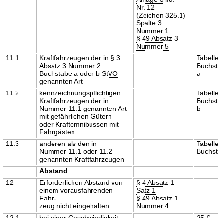
Nr. 12
(Zeichen 325.1)
Spalte 3
Nummer 1
§ 49 Absatz 3
Nummer 5
11.1
Kraftfahrzeugen der in
§ 3
Tabell
Absatz 3 Nummer 2
Buchs
Buchstabe a oder b
StVO
a
genannten Art
11.2
kennzeichnungspflichtigen
Tabell
Kraftfahrzeugen der in
Buchs
Nummer 11.1 genannten Art
b
mit gefährlichen Gütern
oder Kraftomnibussen mit
Fahrgästen
11.3
anderen als den in
Tabell
Nummer 11.1 oder 11.2
Buchst
genannten Kraftfahrzeugen
Abstand
12
Erforderlichen Abstand von
§ 4 Absatz 1
einem vorausfahrenden
Satz 1
Fahr-
§ 49 Absatz 1
zeug nicht eingehalten
Nummer 4
12.1
bei einer Geschwindigkeit
25 €