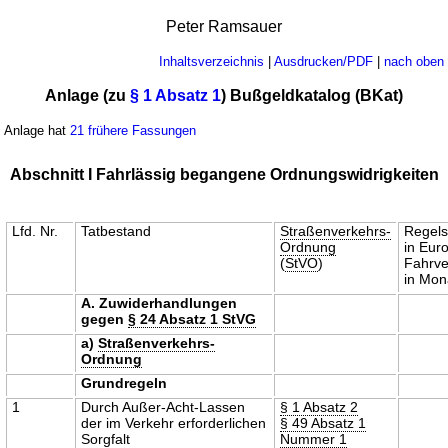
Peter Ramsauer
Inhaltsverzeichnis
|
Ausdrucken/PDF
|
nach oben
Anlage (zu
§ 1 Absatz 1
) Bußgeldkatalog (BKat)
Anlage hat
21 frühere Fassungen
Abschnitt I Fahrlässig begangene Ordnungswidrigkeiten
Lfd. Nr.
Tatbestand
Straßenverkehrs-
Regels
Ordnung
in Euro
(
StVO
)
Fahrve
in Mon
A. Zuwiderhandlungen
gegen
§ 24 Absatz 1 StVG
a)
Straßenverkehrs-
Ordnung
Grundregeln
1
Durch Außer-Acht-Lassen
§ 1 Absatz 2
der im Verkehr erforderlichen
§ 49 Absatz 1
Sorgfalt
Nummer 1