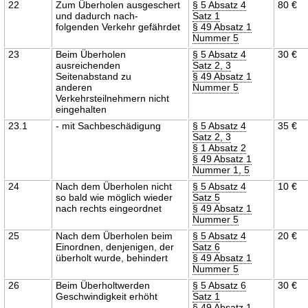
22
Zum Überholen ausgeschert
§ 5 Absatz 4
80 €
und dadurch nach-
Satz 1
folgenden Verkehr gefährdet
§ 49 Absatz 1
Nummer 5
23
Beim Überholen
§ 5 Absatz 4
30 €
ausreichenden
Satz 2, 3
Seitenabstand zu
§ 49 Absatz 1
anderen
Nummer 5
Verkehrsteilnehmern nicht
eingehalten
23.1
- mit Sachbeschädigung
§ 5 Absatz 4
35 €
Satz 2, 3
§ 1 Absatz 2
§ 49 Absatz 1
Nummer 1, 5
24
Nach dem Überholen nicht
§ 5 Absatz 4
10 €
so bald wie möglich wieder
Satz 5
nach rechts eingeordnet
§ 49 Absatz 1
Nummer 5
25
Nach dem Überholen beim
§ 5 Absatz 4
20 €
Einordnen, denjenigen, der
Satz 6
überholt wurde, behindert
§ 49 Absatz 1
Nummer 5
26
Beim Überholtwerden
§ 5 Absatz 6
30 €
Geschwindigkeit erhöht
Satz 1
§ 49 Absatz 1