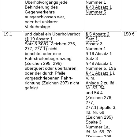
Überholvorgangs jede
Nummer 1
Behinderung des
§ 49 Absatz 1
Gegenverkehrs
Nummer 5
ausgeschlossen war,
oder bei unklarer
Verkehrslage
19.1
und dabei ein Überholverbot
§ 5 Absatz 2
150 €
(
§ 19 Absatz 1
Satz 1
,
Satz 3
StVO
, Zeichen 276,
Absatz 3
277, 277.1) nicht
Nummer 1
beachtet oder eine
§ 19 Absatz 1
Fahrstreifenbegrenzung
Satz 3
(Zeichen 295, 296)
§ 49 Absatz 1
überquert oder überfahren
Nummer 5, 19a
oder der durch Pfeile
§ 41 Absatz 1
i.
vorgeschriebenen Fahrt-
V. m.
richtung (Zeichen 297) nicht
Anlage 2
zu lfd.
gefolgt
Nr. 53, 54
und 54.4
(Zeichen 276,
277,
277.1) Spalte 3,
lfd. Nr. 68
(Zeichen 295)
Spalte 3
Nummer 1a,
lfd. Nr. 69, 70
(Zeichen 296,