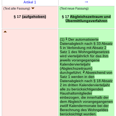
→
Artikel 1
(Text alte Fassung)
(Text neue Fassung)
§ 17
(aufgehoben)
§ 17
Abgleichszeitraum und
Übermittlungsverfahren
(1)
1
Der automatisierte
Datenabgleich nach § 33 Absatz
5 in Verbindung mit Absatz 2
Satz 1 des Wohngeldgesetzes
wird vierteljährlich für das ihm
jeweils vorangegangene
Kalendervierteljahr
(Abgleichszeitraum)
durchgeführt.
2
Abweichend von
Satz 1 werden in den
Datenabgleich nach § 18 Absatz
2 im dritten Kalendervierteljahr
alle zu berücksichtigenden
Haushaltsmitglieder
einbezogen, die innerhalb der
dem Abgleich vorangegangenen
zwölf Kalendermonate bei der
Berechnung des Wohngeldes
berücksichtigt wurden.