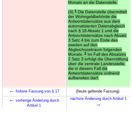
Monats an die Datenstelle.
(4)
1
Die Datenstelle übermittelt
der Wohngeldbehörde die
Antwortdatensätze aus dem
automatisierten Datenabgleich
nach § 18 Absatz 1 und die
Antwortdatensätze nach Absatz
3 Satz 4 bis zum Ende des
zweiten auf den
Abgleichszeitraum folgenden
Monats.
2
Im Fall des Absatzes
2 Satz 3 erfolgt die Übermittlung
über die zentrale Landesstelle,
die in diesem Fall die
Antwortdatensätze ordnend
aufbereiten darf.
←
frühere Fassung von § 17
(heute geltende Fassung)
←
nächste Änderung durch Artikel 1
vorherige Änderung durch
→
Artikel 1