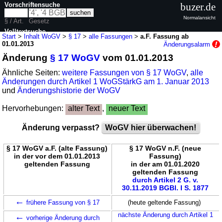
Vorschriftensuche
buzer.de
Normalansicht
§ / Art.
Gesetz
Volltextsuche
Start
>
Inhalt WoGV
>
§ 17
>
alle Fassungen
>
a.F. Fassung ab
01.01.2013
Änderungsalarm
nur in WoGV
Änderung
§ 17 WoGV
vom 01.01.2013
Ähnliche Seiten:
weitere Fassungen von § 17 WoGV
,
alle
Änderungen durch Artikel 1 WoGStärkG am 1. Januar 2013
und
Änderungshistorie der WoGV
Hervorhebungen:
alter Text
,
neuer Text
Änderung verpasst?
WoGV hier überwachen!
§ 17 WoGV a.F. (alte Fassung)
§ 17 WoGV n.F. (neue
in der vor dem 01.01.2013
Fassung)
geltenden Fassung
in der am 01.01.2020
geltenden Fassung
durch Artikel 2 G. v.
30.11.2019 BGBl. I S. 1877
←
frühere Fassung von § 17
(heute geltende Fassung)
←
nächste Änderung durch Artikel 1
vorherige Änderung durch