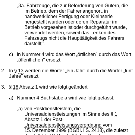
„3a.
Fahrzeuge, die zur Beförderung von Gütern, die
im Betrieb, dem der Fahrer angehört, in
handwerklicher Fertigung oder Kleinserie
hergestellt wurden oder deren Reparatur im
Betrieb vorgesehen ist oder durchgeführt wurde,
verwendet werden, soweit das Lenken des
Fahrzeugs nicht die Haupttätigkeit des Fahrers
darstellt,".
c)
In Nummer 4 wird das Wort „örtlichen" durch das Wort
„öffentlichen" ersetzt.
2.
In §
13
werden die Wörter „ein Jahr" durch die Wörter „fünf
Jahre" ersetzt.
3.
§
18
Absatz 1 wird wie folgt geändert:
a)
Nummer 4 Buchstabe a wird wie folgt gefasst:
„a)
von Postdienstleistern, die
Universaldienstleistungen im Sinne des §
1
Absatz 1 der
Post-
Universaldienstleistungsverordnung
vom
15. Dezember 1999 (BGBl. I S. 2418
), die zuletzt