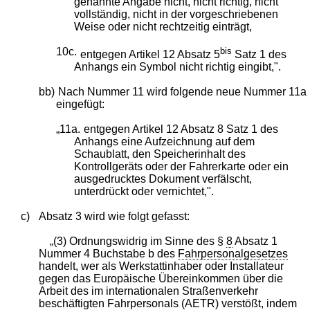
genannte Angabe nicht, nicht richtig, nicht
vollständig, nicht in der vorgeschriebenen
Weise oder nicht rechtzeitig einträgt,
10c.
bis
entgegen Artikel 12 Absatz 5
Satz 1 des
Anhangs ein Symbol nicht richtig eingibt,".
bb)
Nach Nummer 11 wird folgende neue Nummer 11a
eingefügt:
„11a.
entgegen Artikel 12 Absatz 8 Satz 1 des
Anhangs eine Aufzeichnung auf dem
Schaublatt, den Speicherinhalt des
Kontrollgeräts oder der Fahrerkarte oder ein
ausgedrucktes Dokument verfälscht,
unterdrückt oder vernichtet,".
c)
Absatz 3 wird wie folgt gefasst:
„(3) Ordnungswidrig im Sinne des §
8
Absatz 1
Nummer 4 Buchstabe b des
Fahrpersonalgesetzes
handelt, wer als Werkstattinhaber oder Installateur
gegen das Europäische Übereinkommen über die
Arbeit des im internationalen Straßenverkehr
beschäftigten Fahrpersonals (AETR) verstößt, indem