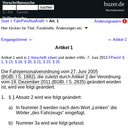
Vorschriftensuche
buzer.de
Normalansicht
§ / Art.
Gesetz
Volltextsuche
Start
>
FahrPersRuaÄndV
>
Art. 1
Änderungsalarm
Hier klicken für
Titel, Fundstelle, Änderungen
etc.
nur in FahrPersRuaÄndV
Artikel 1 - Verordnung zur Änderung
←
→
Eingangsformel
Artikel 2
fahrpersonalrechtlicher,
Artikel 1
güterkraftverkehrsrechtlicher und
zulassungsrechtlicher Vorschriften
Artikel 1 wird in
1 Vorschrift zitiert
und ändert mWv. 7. Juni 2013
FPersV
§
(FahrPersRuaÄndV
k.a.Abk.
)
1
,
§ 13
,
§ 18
,
§ 20
,
§ 21
,
§ 23
,
§ 25
V. v. 22.05.2013
BGBl. I S. 1395
(
Nr. 26
); Geltung ab 07.06.2013
Die
Fahrpersonalverordnung
vom
27. Juni 2005
3 Änderungen
|
Drucksachen / Entwurf / Begründung
|
(BGBl. I S. 1882
), die zuletzt durch Artikel
2
der Verordnung
wird in 3 Vorschriften zitiert
vom
19. Dezember 2011 (BGBl. I S. 2835
) geändert worden
ist, wird wie folgt geändert:
1.
§
1
Absatz 2 wird wie folgt geändert:
a)
In Nummer 3 werden nach dem Wort „Lenken" die
Wörter „des Fahrzeugs" eingefügt.
b)
Nummer 3a wird wie folgt gefasst: