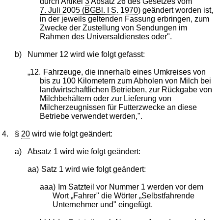
durch Artikel
3
Absatz 26 des Gesetzes vom
7. Juli 2005 (BGBl. I S. 1970
) geändert worden ist,
in der jeweils geltenden Fassung erbringen, zum
Zwecke der Zustellung von Sendungen im
Rahmen des Universaldienstes oder".
b)
Nummer 12 wird wie folgt gefasst:
„12.
Fahrzeuge, die innerhalb eines Umkreises von
bis zu 100 Kilometern zum Abholen von Milch bei
landwirtschaftlichen Betrieben, zur Rückgabe von
Milchbehältern oder zur Lieferung von
Milcherzeugnissen für Futterzwecke an diese
Betriebe verwendet werden,".
4.
§
20
wird wie folgt geändert:
a)
Absatz 1 wird wie folgt geändert:
aa)
Satz 1 wird wie folgt geändert:
aaa)
Im Satzteil vor Nummer 1 werden vor dem
Wort „Fahrer" die Wörter „Selbstfahrende
Unternehmer und" eingefügt.