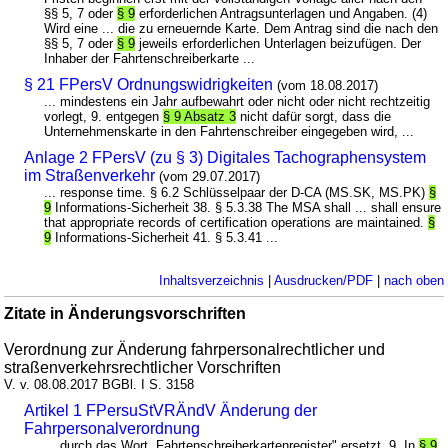
§§ 5, 7 oder
§ 9
erforderlichen Antragsunterlagen und Angaben. (4)
Wird eine ... die zu erneuernde Karte. Dem Antrag sind die nach den
§§ 5, 7 oder
§ 9
jeweils erforderlichen Unterlagen beizufügen. Der
Inhaber der Fahrtenschreiberkarte ...
§ 21 FPersV Ordnungswidrigkeiten
(vom 18.08.2017)
... mindestens ein Jahr aufbewahrt oder nicht oder nicht rechtzeitig
vorlegt, 9. entgegen
§ 9 Absatz 3
nicht dafür sorgt, dass die
Unternehmenskarte in den Fahrtenschreiber eingegeben wird, ...
Anlage 2 FPersV (zu § 3) Digitales Tachographensystem
im Straßenverkehr
(vom 29.07.2017)
... response time. § 6.2 Schlüsselpaar der D-CA (MS.SK, MS.PK)
§
9
Informations-Sicherheit 38. § 5.3.38 The MSA shall ... shall ensure
that appropriate records of certification operations are maintained.
§
9
Informations-Sicherheit 41. § 5.3.41 ...
Inhaltsverzeichnis
|
Ausdrucken/PDF
|
nach oben
Zitate in Änderungsvorschriften
Verordnung zur Änderung fahrpersonalrechtlicher und
straßenverkehrsrechtlicher Vorschriften
V. v. 08.08.2017 BGBl. I S. 3158
Artikel 1 FPersuStVRÄndV Änderung der
Fahrpersonalverordnung
... durch das Wort „Fahrtenschreiberkartenregister" ersetzt. 9. In
§ 9