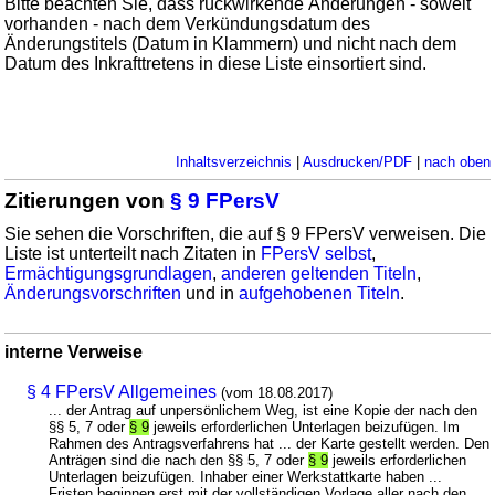
Bitte beachten Sie, dass rückwirkende Änderungen - soweit
vorhanden - nach dem Verkündungsdatum des
Änderungstitels (Datum in Klammern) und nicht nach dem
Datum des Inkrafttretens in diese Liste einsortiert sind.
Inhaltsverzeichnis
|
Ausdrucken/PDF
|
nach oben
Zitierungen von
§ 9 FPersV
Sie sehen die Vorschriften, die auf § 9 FPersV verweisen. Die
Liste ist unterteilt nach Zitaten in
FPersV selbst
,
Ermächtigungsgrundlagen
,
anderen geltenden Titeln
,
Änderungsvorschriften
und in
aufgehobenen Titeln
.
interne Verweise
§ 4 FPersV Allgemeines
(vom 18.08.2017)
... der Antrag auf unpersönlichem Weg, ist eine Kopie der nach den
§§ 5, 7 oder
§ 9
jeweils erforderlichen Unterlagen beizufügen. Im
Rahmen des Antragsverfahrens hat ... der Karte gestellt werden. Den
Anträgen sind die nach den §§ 5, 7 oder
§ 9
jeweils erforderlichen
Unterlagen beizufügen. Inhaber einer Werkstattkarte haben ...
Fristen beginnen erst mit der vollständigen Vorlage aller nach den