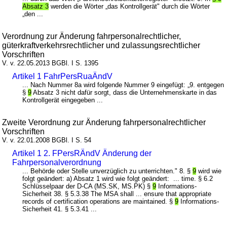
Absatz 3
werden die Wörter „das Kontrollgerät" durch die Wörter
„den ...
Verordnung zur Änderung fahrpersonalrechtlicher,
güterkraftverkehrsrechtlicher und zulassungsrechtlicher
Vorschriften
V. v. 22.05.2013 BGBl. I S. 1395
Artikel 1 FahrPersRuaÄndV
... Nach Nummer 8a wird folgende Nummer 9 eingefügt: „9. entgegen
§
9
Absatz 3 nicht dafür sorgt, dass die Unternehmenskarte in das
Kontrollgerät eingegeben ...
Zweite Verordnung zur Änderung fahrpersonalrechtlicher
Vorschriften
V. v. 22.01.2008 BGBl. I S. 54
Artikel 1 2. FPersRÄndV Änderung der
Fahrpersonalverordnung
... Behörde oder Stelle unverzüglich zu unterrichten." 8. §
9
wird wie
folgt geändert: a) Absatz 1 wird wie folgt geändert: ... time. § 6.2
Schlüsselpaar der D-CA (MS.SK, MS.PK) §
9
Informations-
Sicherheit 38. § 5.3.38 The MSA shall ... ensure that appropriate
records of certification operations are maintained. §
9
Informations-
Sicherheit 41. § 5.3.41 ...