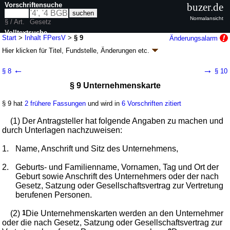
Vorschriftensuche
buzer.de
Normalansicht
§ / Art.
Gesetz
Volltextsuche
Start
>
Inhalt FPersV
>
§ 9
Änderungsalarm
Hier klicken für
Titel, Fundstelle, Änderungen
etc.
nur in FPersV
§ 9 - Fahrpersonalverordnung (FPersV)
←
→
§ 8
§ 10
Artikel 1 V. v. 27.06.2005
BGBl. I S. 1882
; zuletzt geändert durch
Artikel 37
§ 9 Unternehmenskarte
G. v. 15.07.2024
BGBl. 2024 I Nr. 236
Geltung ab 02.07.2005; FNA: 9231-8-3
Allgemeines Straßenverkehrsrecht
§ 9 hat
2 frühere Fassungen
und wird in
6 Vorschriften zitiert
13 weitere Fassungen
|
Drucksachen / Entwurf / Begründung
|
wird in 31 Vorschriften zitiert
(1) Der Antragsteller hat folgende Angaben zu machen und
Abschnitt 3 Kontrollsystem nach EG-Verordnungen
durch Unterlagen nachzuweisen:
1.
Name, Anschrift und Sitz des Unternehmens,
2.
Geburts- und Familienname, Vornamen, Tag und Ort der
Geburt sowie Anschrift des Unternehmers oder der nach
Gesetz, Satzung oder Gesellschaftsvertrag zur Vertretung
berufenen Personen.
(2)
1
Die Unternehmenskarten werden an den Unternehmer
oder die nach Gesetz, Satzung oder Gesellschaftsvertrag zur