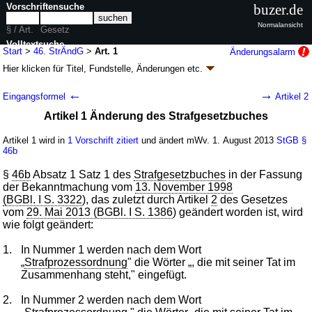
Vorschriftensuche
buzer.de
Normalansicht
§ / Art.
Gesetz
Volltextsuche
Start
>
46. StrÄndG
>
Art. 1
Änderungsalarm
Hier klicken für
Titel, Fundstelle, Änderungen
etc.
nur in 46. StrÄndG
Artikel 1 - Sechsundvierzigstes
←
→
Eingangsformel
Artikel 2
Strafrechtsänderungsgesetz - Beschränkung
Artikel 1 Änderung des Strafgesetzbuches
der Möglichkeit zur Strafmilderung bei
Aufklärungs- und Präventionshilfe (46.
Artikel 1 wird in
1 Vorschrift zitiert
und ändert mWv. 1. August 2013
StGB
§
StrÄndG)
46b
G. v. 10.06.2013
BGBl. I S. 1497
(
Nr. 28
); Geltung ab 01.08.2013
§
46b
Absatz 1 Satz 1 des
Strafgesetzbuches
in der Fassung
2 Änderungen
|
Drucksachen / Entwurf / Begründung
|
der Bekanntmachung vom
13. November 1998
wird in 2 Vorschriften zitiert
(BGBl. I S. 3322
), das zuletzt durch Artikel
2
des Gesetzes
vom
29. Mai 2013 (BGBl. I S. 1386
) geändert worden ist, wird
wie folgt geändert:
1.
In Nummer 1 werden nach dem Wort
„
Strafprozessordnung
" die Wörter „, die mit seiner Tat im
Zusammenhang steht," eingefügt.
2.
In Nummer 2 werden nach dem Wort