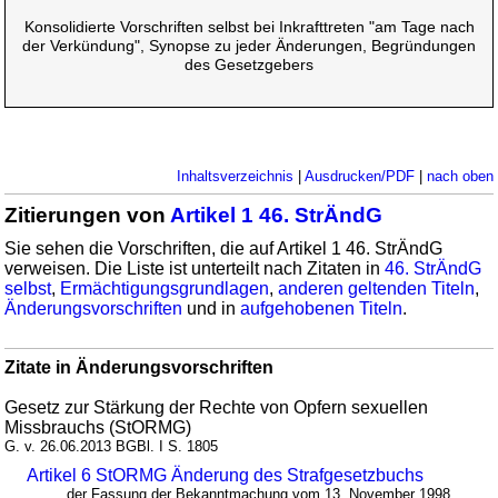
Konsolidierte Vorschriften selbst bei Inkrafttreten "am Tage nach
der Verkündung", Synopse zu jeder Änderungen, Begründungen
des Gesetzgebers
Inhaltsverzeichnis
|
Ausdrucken/PDF
|
nach oben
Zitierungen von
Artikel 1 46. StrÄndG
Sie sehen die Vorschriften, die auf Artikel 1 46. StrÄndG
verweisen. Die Liste ist unterteilt nach Zitaten in
46. StrÄndG
selbst
,
Ermächtigungsgrundlagen
,
anderen geltenden Titeln
,
Änderungsvorschriften
und in
aufgehobenen Titeln
.
Zitate in Änderungsvorschriften
Gesetz zur Stärkung der Rechte von Opfern sexuellen
Missbrauchs (StORMG)
G. v. 26.06.2013 BGBl. I S. 1805
Artikel 6 StORMG Änderung des Strafgesetzbuchs
... der Fassung der Bekanntmachung vom 13. November 1998