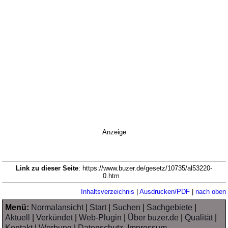
Anzeige
Link zu dieser Seite
: https://www.buzer.de/gesetz/10735/al53220-
0.htm
Inhaltsverzeichnis
|
Ausdrucken/PDF
|
nach oben
Menü:
Normalansicht
|
Start
|
Suchen
|
Sachgebiete
|
Aktuell
|
Verkündet
|
Web-Plugin
|
Über buzer.de
|
Qualität
|
Kontakt
|
Werbung
|
Datenschutz, Impressum