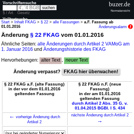
Vorschriftensuche
buzer.de
Normalansicht
§ / Art.
Gesetz
Volltextsuche
Start
>
Inhalt FKAG
>
§ 22
>
alle Fassungen
>
a.F. Fassung ab
01.01.2016
Änderungsalarm
nur in FKAG
Änderung
§ 22 FKAG
vom 01.01.2016
Ähnliche Seiten:
alle Änderungen durch Artikel 2 VAMoG am
1. Januar 2016
und
Änderungshistorie des FKAG
Hervorhebungen:
alter Text
,
neuer Text
Änderung verpasst?
FKAG hier überwachen!
§ 22 FKAG a.F. (alte Fassung)
§ 22 FKAG n.F. (neue
in der vor dem 01.01.2016
Fassung)
geltenden Fassung
in der am 01.01.2016
geltenden Fassung
durch Artikel 2 Abs. 35 G. v.
01.04.2015 BGBl. I S. 434
←
nächste Änderung durch Artikel 2
vorherige Änderung durch
→
Artikel 2