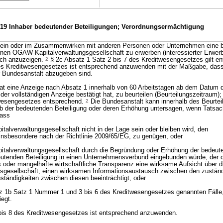
 19 Inhaber bedeutender Beteiligungen; Verordnungsermächtigung
llein oder im Zusammenwirken mit anderen Personen oder Unternehmen eine 
ernen OGAW-Kapitalverwaltungsgesellschaft zu erwerben (interessierter Erwerbe
ich anzuzeigen.
2
§ 2c Absatz 1 Satz 2 bis 7 des Kreditwesengesetzes gilt en
es Kreditwesengesetzes ist entsprechend anzuwenden mit der Maßgabe, dass
r Bundesanstalt abzugeben sind.
at eine Anzeige nach Absatz 1 innerhalb von 60 Arbeitstagen ab dem Datum 
er vollständigen Anzeige bestätigt hat, zu beurteilen (Beurteilungszeitraum); 
wesengesetzes entsprechend.
2
Die Bundesanstalt kann innerhalb des Beurte
b der bedeutenden Beteiligung oder deren Erhöhung untersagen, wenn Tatsac
dass
talverwaltungsgesellschaft nicht in der Lage sein oder bleiben wird, den
insbesondere nach der Richtlinie 2009/65/EG, zu genügen, oder
italverwaltungsgesellschaft durch die Begründung oder Erhöhung der bedeute
utenden Beteiligung in einen Unternehmensverbund eingebunden würde, der d
s oder mangelhafte wirtschaftliche Transparenz eine wirksame Aufsicht über d
gesellschaft, einen wirksamen Informationsaustausch zwischen den zuständ
uständigkeiten zwischen diesen beeinträchtigt, oder
atz 1b Satz 1 Nummer 1 und 3 bis 6 des Kreditwesengesetzes genannten Fälle,
iegt.
bis 8 des Kreditwesengesetzes ist entsprechend anzuwenden.