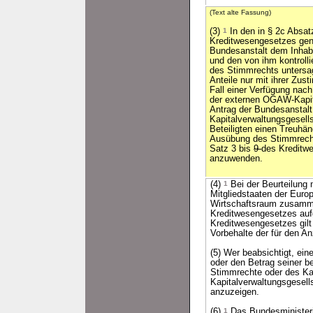
(Text alte Fassung)
(3)
1
In den in § 2c Absat
Kreditwesengesetzes gen
Bundesanstalt dem Inhab
und den von ihm kontroll
des Stimmrechts untersa
Anteile nur mit ihrer Zus
Fall einer Verfügung nach
der externen OGAW-Kapit
Antrag der Bundesanstal
Kapitalverwaltungsgesells
Beteiligten einen Treuhän
Ausübung des Stimmrecht
Satz 3 bis
9
des Kreditw
anzuwenden.
(4)
1
Bei der Beurteilung 
Mitgliedstaaten der Eur
Wirtschaftsraum zusammen
Kreditwesengesetzes aufg
Kreditwesengesetzes gil
Vorbehalte der für den A
(5) Wer beabsichtigt, ei
oder den Betrag seiner b
Stimmrechte oder des Ka
Kapitalverwaltungsgesells
anzuzeigen.
(6)
1
Das Bundesministeri