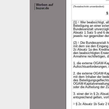
Werben auf
(Textabschnitt unverändert)
buzer.de
§
(1)
1
Wer beabsichtigt, a
Beteiligung an einer ext
Bundesanstalt unverzügl
Absatz 1 Satz 5 und 6 d
jeweils nur gegenüber de
(2)
1
Die Bundesanstalt h
mit dem sie den Eingang d
2c Absatz 1a des Kredit
den beabsichtigten Erwer
Annahme rechtfertigen, 
1. die externe OGAW-Kapi
Aufsichtsanforderungen, 
2. die externe OGAW-Kap
mit dem Inhaber der bede
des Beteiligungsgeflecht
OGAW-Kapitalverwaltungs
oder die Aufteilung der Z
3. einer der in § 2c Abs
entsprechend gelten, vorl
3
§ 2c Absatz 1b Satz 2 