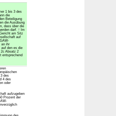
er 1 bis 3 des
ann die
en Beteiligung
men die Ausübung
, dass über die
werden darf.
2
Im
 Gericht am Sitz
ellschaft auf
 OGAW-
 an ihr
, auf den es die
 2c Absatz 2
t entsprechend
eren
uropäischen
 3 des
d 4 des
en oder
chaft aufzugeben
50 Prozent der
OGAW-
unverzüglich
stimmung des