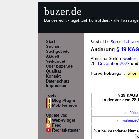
buzer.de
Bundesrecht - tagaktuell konsolidiert - alle Fassunge
Start
Sie sind hier:
Start
>
Inhaltsver
Suchen
Änderung
§ 19 KA
Sachgebiete
Aktuell
Ähnliche Seiten:
weiter
Verkündet
28. Dezember 2022
un
Über buzer.de
Qualität
Hervorhebungen:
alter 
Kontakt
Datenschutz
Impressum
Tools:
§ 19 KAGB 
in der vor dem 28.
Blog-Plugin
Mobilversion
←
früher
Update via:
←
Web-Widget
vorherige Ä
Feed
Rechtskataster