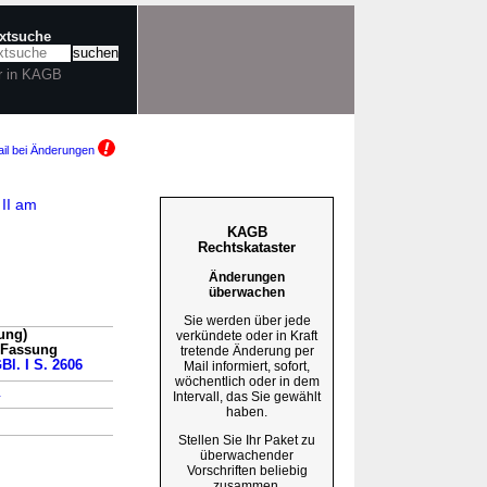
extsuche
r in KAGB
il bei Änderungen
 II am
KAGB
Rechtskataster
Änderungen
überwachen
Sie werden über jede
ung)
verkündete oder in Kraft
n Fassung
tretende Änderung per
Bl. I S. 2606
Mail informiert, sofort,
wöchentlich oder in dem
→
Intervall, das Sie gewählt
haben.
Stellen Sie Ihr Paket zu
überwachender
Vorschriften beliebig
zusammen.