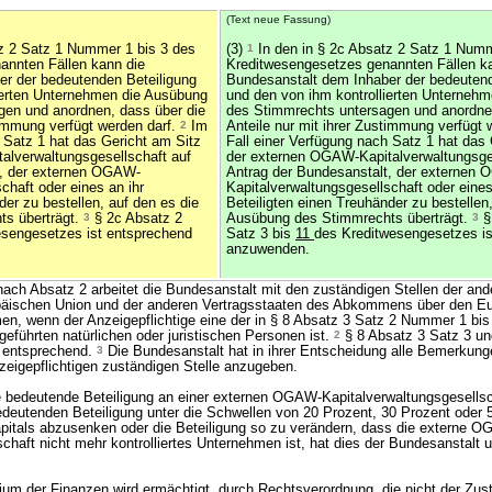
(Text neue Fassung)
z 2 Satz 1 Nummer 1 bis 3 des
(3)
1
In den in § 2c Absatz 2 Satz 1 Numm
annten Fällen kann die
Kreditwesengesetzes genannten Fällen k
er der bedeutenden Beteiligung
Bundesanstalt dem Inhaber der bedeutend
ierten Unternehmen die Ausübung
und den von ihm kontrollierten Unterneh
gen und anordnen, dass über die
des Stimmrechts untersagen und anordnen
timmung verfügt werden darf.
2
Im
Anteile nur mit ihrer Zustimmung verfügt 
 Satz 1 hat das Gericht am Sitz
Fall einer Verfügung nach Satz 1 hat das
alverwaltungsgesellschaft auf
der externen OGAW-Kapitalverwaltungsges
t, der externen OGAW-
Antrag der Bundesanstalt, der externen
chaft oder eines an ihr
Kapitalverwaltungsgesellschaft oder eines
der zu bestellen, auf den es die
Beteiligten einen Treuhänder zu bestellen
s überträgt.
3
§ 2c Absatz 2
Ausübung des Stimmrechts überträgt.
3
§
esengesetzes ist entsprechend
Satz 3 bis
11
des Kreditwesengesetzes is
anzuwenden.
nach Absatz 2 arbeitet die Bundesanstalt mit den zuständigen Stellen der and
opäischen Union und der anderen Vertragsstaaten des Abkommens über den E
, wenn der Anzeigepflichtige eine der in § 8 Absatz 3 Satz 2 Nummer 1 bis
eführten natürlichen oder juristischen Personen ist.
2
§ 8 Absatz 3 Satz 3 un
t entsprechend.
3
Die Bundesanstalt hat in ihrer Entscheidung alle Bemerkung
nzeigepflichtigen zuständigen Stelle anzugeben.
ne bedeutende Beteiligung an einer externen OGAW-Kapitalverwaltungsgesells
edeutenden Beteiligung unter die Schwellen von 20 Prozent, 30 Prozent oder 
pitals abzusenken oder die Beteiligung so zu verändern, dass die externe 
chaft nicht mehr kontrolliertes Unternehmen ist, hat dies der Bundesanstalt 
um der Finanzen wird ermächtigt, durch Rechtsverordnung, die nicht der Zu