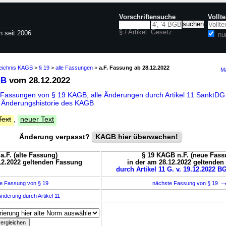
Vorschriftensuche
Vollt
§ / Artikel
Gesetz
n seit 2006
nu
zeichnis KAGB
>
§ 19
>
alle Fassungen
>
a.F. Fassung ab 28.12.2022
Ma
GB
vom 28.12.2022
e Fassungen von § 19 KAGB
,
alle Änderungen durch Artikel 11 SanktDG
d
Änderungshistorie des KAGB
Text
,
neuer Text
Änderung verpasst?
KAGB hier überwachen!
a.F. (alte Fassung)
§ 19 KAGB n.F. (neue Fass
12.2022 geltenden Fassung
in der am 28.12.2022 geltende
durch Artikel 11 G. v. 19.12.2022 BG
e Fassung von § 19
nächste Fassung von § 19
nderung durch Artikel 11