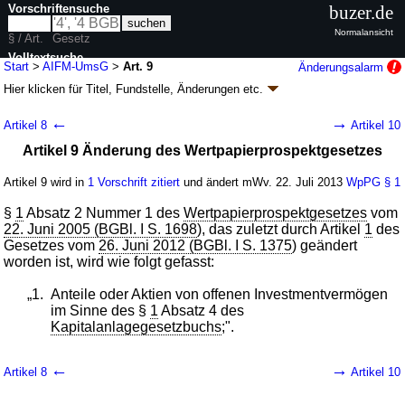
Vorschriftensuche
buzer.de
Normalansicht
§ / Art.
Gesetz
Volltextsuche
Start
>
AIFM-UmsG
>
Art. 9
Änderungsalarm
Hier klicken für
Titel, Fundstelle, Änderungen
etc.
nur in AIFM-UmsG
Artikel 9 - AIFM-Umsetzungsgesetz (AIFM-
←
→
Artikel 8
Artikel 10
UmsG)
Artikel 9 Änderung des Wertpapierprospektgesetzes
G. v. 04.07.2013
BGBl. I S. 1981
(
Nr. 35
); Geltung ab 22.07.2013,
abweichend siehe
Artikel 28
Artikel 9 wird in
1 Vorschrift zitiert
und ändert mWv. 22. Juli 2013
WpPG
§ 1
51 Änderungen
|
Drucksachen / Entwurf / Begründung
|
wird in 100 Vorschriften zitiert
§
1
Absatz 2 Nummer 1 des
Wertpapierprospektgesetzes
vom
22. Juni 2005 (BGBl. I S. 1698
), das zuletzt durch Artikel
1
des
Gesetzes vom
26. Juni 2012 (BGBl. I S. 1375
) geändert
worden ist, wird wie folgt gefasst:
„1.
Anteile oder Aktien von offenen Investmentvermögen
im Sinne des §
1
Absatz 4 des
Kapitalanlagegesetzbuchs
;".
←
→
Artikel 8
Artikel 10