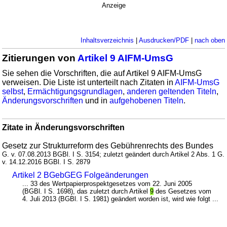
Anzeige
Inhaltsverzeichnis
|
Ausdrucken/PDF
|
nach oben
Zitierungen von
Artikel 9 AIFM-UmsG
Sie sehen die Vorschriften, die auf Artikel 9 AIFM-UmsG
verweisen. Die Liste ist unterteilt nach Zitaten in
AIFM-UmsG
selbst
,
Ermächtigungsgrundlagen
,
anderen geltenden Titeln
,
Änderungsvorschriften
und in
aufgehobenen Titeln
.
Zitate in Änderungsvorschriften
Gesetz zur Strukturreform des Gebührenrechts des Bundes
G. v. 07.08.2013 BGBl. I S. 3154; zuletzt geändert durch Artikel 2 Abs. 1 G.
v. 14.12.2016 BGBl. I S. 2879
Artikel 2 BGebGEG Folgeänderungen
... 33 des Wertpapierprospektgesetzes vom 22. Juni 2005
(BGBl. I S. 1698), das zuletzt durch Artikel
9
des Gesetzes vom
4. Juli 2013 (BGBl. I S. 1981) geändert worden ist, wird wie folgt ...