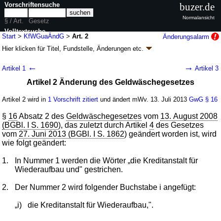
Vorschriftensuche
buzer.de
Normalansicht
§ / Art.
Gesetz
Volltextsuche
Start
>
KfWGuaÄndG
>
Art. 2
Änderungsalarm
Hier klicken für
Titel, Fundstelle, Änderungen
etc.
nur in KfWGuaÄndG
Artikel 2 - Gesetz zur Änderung des Gesetzes
←
→
Artikel 1
Artikel 3
über die Kreditanstalt für Wiederaufbau und
Artikel 2 Änderung des Geldwäschegesetzes
weiterer Gesetze (KfWGuaÄndG
k.a.Abk.
)
G. v. 04.07.2013
BGBl. I S. 2178
(
Nr. 36
); Geltung ab 13.07.2013
Artikel 2 wird in
1 Vorschrift zitiert
und ändert mWv. 13. Juli 2013
GwG
§ 16
3 Änderungen
|
Drucksachen / Entwurf / Begründung
|
§
16
Absatz 2 des
Geldwäschegesetzes
vom
13. August 2008
wird in 7 Vorschriften zitiert
(BGBl. I S. 1690
), das zuletzt durch Artikel
4
des Gesetzes
vom
27. Juni 2013 (BGBl. I S. 1862
) geändert worden ist, wird
wie folgt geändert:
1.
In Nummer 1 werden die Wörter „die Kreditanstalt für
Wiederaufbau und" gestrichen.
2.
Der Nummer 2 wird folgender Buchstabe i angefügt:
„i)
die Kreditanstalt für Wiederaufbau,".