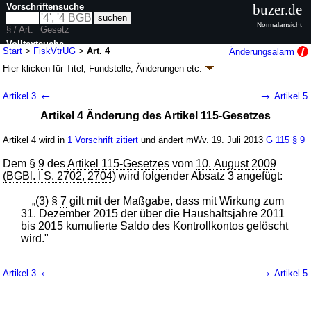
Vorschriftensuche
buzer.de
Normalansicht
§ / Art.
Gesetz
Volltextsuche
Start
>
FiskVtrUG
>
Art. 4
Änderungsalarm
Hier klicken für
Titel, Fundstelle, Änderungen
etc.
nur in FiskVtrUG
Artikel 4 - Gesetz zur innerstaatlichen
←
→
Artikel 3
Artikel 5
Umsetzung des Fiskalvertrags
Artikel 4 Änderung des Artikel 115-Gesetzes
(FiskVtrUG
k.a.Abk.
)
G. v. 15.07.2013
BGBl. I S. 2398
(
Nr. 38
); Geltung ab 19.07.2013
Artikel 4 wird in
1 Vorschrift zitiert
und ändert mWv. 19. Juli 2013
G 115
§ 9
5 Änderungen
|
Drucksachen / Entwurf / Begründung
|
Dem §
9
des
Artikel 115-Gesetzes
vom
10. August 2009
wird in 5 Vorschriften zitiert
(BGBl. I S. 2702, 2704
) wird folgender Absatz 3 angefügt:
„(3) §
7
gilt mit der Maßgabe, dass mit Wirkung zum
31. Dezember 2015 der über die Haushaltsjahre 2011
bis 2015 kumulierte Saldo des Kontrollkontos gelöscht
wird."
←
→
Artikel 3
Artikel 5