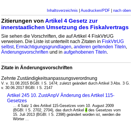
Inhaltsverzeichnis
|
Ausdrucken/PDF
|
nach oben
Zitierungen von
Artikel 4 Gesetz zur
innerstaatlichen Umsetzung des Fiskalvertrags
Sie sehen die Vorschriften, die auf Artikel 4 FiskVtrUG
verweisen. Die Liste ist unterteilt nach Zitaten in
FiskVtrUG
selbst
,
Ermächtigungsgrundlagen
,
anderen geltenden Titeln
,
Änderungsvorschriften
und in
aufgehobenen Titeln
.
Zitate in Änderungsvorschriften
Zehnte Zuständigkeitsanpassungsverordnung
V. v. 31.08.2015 BGBl. I S. 1474; zuletzt geändert durch Artikel 3 Abs. 3 G.
v. 30.06.2017 BGBl. I S. 2147
Artikel 245 10. ZustAnpV Änderung des Artikel 115-
Gesetzes
... 4 Satz 1 des Artikel 115-Gesetzes vom 10. August 2009
(BGBl. I S. 2702, 2704), das durch Artikel
4
des Gesetzes vom
15. Juli 2013 (BGBl. I S. 2398) geändert worden ist, werden die
Wörter ...