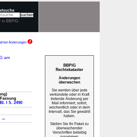
extsuche
r in BBPlG
il bei Änderungen
dG am
BBPlG
Rechtskataster
Änderungen
überwachen
Sie werden über jede
ung)
verkündete oder in Kraft
n Fassung
tretende Änderung per
Bl. I S. 2490
Mail informiert, sofort,
wöchentlich oder in dem
→
Intervall, das Sie gewählt
haben.
→
7
Stellen Sie Ihr Paket zu
überwachender
Vorschriften beliebig
zusammen.