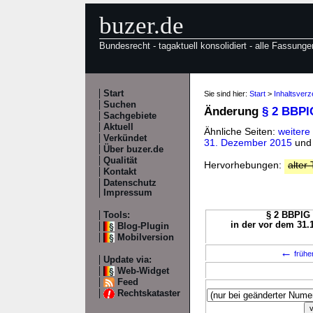
buzer.de
Bundesrecht - tagaktuell konsolidiert - alle Fassunge
Start
Sie sind hier:
Start
>
Inhaltsver
Suchen
Änderung
§ 2 BBPl
Sachgebiete
Aktuell
Ähnliche Seiten:
weitere
Verkündet
31. Dezember 2015
un
Über buzer.de
Qualität
Hervorhebungen:
alter 
Kontakt
Datenschutz
Impressum
Tools:
§ 2 BBPlG 
in der vor dem 31.
Blog-Plugin
Mobilversion
←
frühe
Update via:
Web-Widget
Feed
Rechtskataster