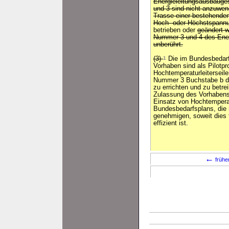
Energieleitungsausbauges
und 3 sind nicht anzuwen
Trasse einer bestehenden
Hoch- oder Höchstspannu
betrieben oder
geändert w
Nummer 3 und 4 des Energ
unberührt.
(3)
1
Die im Bundesbedarf
Vorhaben sind als Pilotpr
Hochtemperaturleiterseil
Nummer 3 Buchstabe b de
zu errichten und zu betre
Zulassung des Vorhabens
Einsatz von Hochtemperat
Bundesbedarfsplans, die n
genehmigen, soweit dies 
effizient ist.
←
frühe