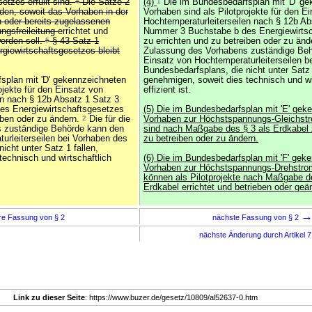
etzes erfüllt sind.
4
Die Sätze 2
(4)
1
Die im Bundesbedarfsplan mit 'D' g
den, soweit das Vorhaben in der
Vorhaben sind als Pilotprojekte für den E
 oder bereits zugelassenen
Hochtemperaturleiterseilen nach § 12b Ab
ngsfreileitung
errichtet und
Nummer 3 Buchstabe b des Energiewirts
erden soll.
5
§ 43 Satz 1
zu errichten und zu betreiben oder zu än
iewirtschaftsgesetzes bleibt
Zulassung des Vorhabens zuständige Be
Einsatz von Hochtemperaturleiterseilen b
Bundesbedarfsplans, die nicht unter Satz 
splan mit 'D' gekennzeichneten
genehmigen, soweit dies technisch und wi
ojekte für den Einsatz von
effizient ist.
en nach § 12b Absatz 1 Satz 3
s Energiewirtschaftsgesetzes
(5) Die im Bundesbedarfsplan mit 'E' gek
iben oder zu ändern.
2
Die für die
Vorhaben zur Höchstspannungs-Gleichst
 zuständige Behörde kann den
sind nach Maßgabe des § 3 als Erdkabel 
urleiterseilen bei Vorhaben des
zu betreiben oder zu ändern.
icht unter Satz 1 fallen,
technisch und wirtschaftlich
(6) Die im Bundesbedarfsplan mit 'F' gek
Vorhaben zur Höchstspannungs-Drehstro
können als Pilotprojekte nach Maßgabe d
Erdkabel errichtet und betrieben oder geä
re Fassung von § 2
nächste Fassung von § 2
nächste Änderung durch Artikel 
Link zu dieser Seite
: https://www.buzer.de/gesetz/10809/al52637-0.htm