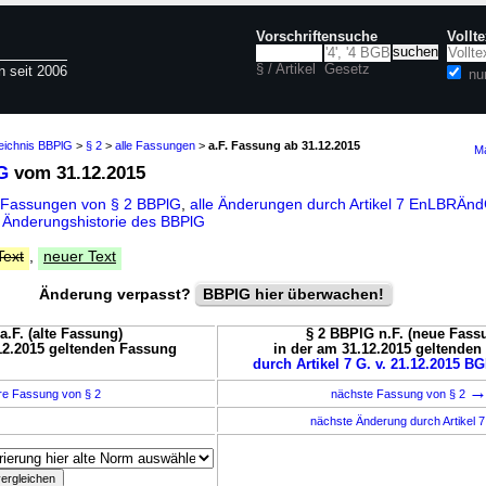
Vorschriftensuche
Vollt
§ / Artikel
Gesetz
n seit 2006
nu
zeichnis BBPlG
>
§ 2
>
alle Fassungen
>
a.F. Fassung ab 31.12.2015
Ma
G
vom 31.12.2015
 Fassungen von § 2 BBPlG
,
alle Änderungen durch Artikel 7 EnLBRÄn
d
Änderungshistorie des BBPlG
Text
,
neuer Text
Änderung verpasst?
BBPlG hier überwachen!
a.F. (alte Fassung)
§ 2 BBPlG n.F. (neue Fass
12.2015 geltenden Fassung
in der am 31.12.2015 geltende
durch Artikel 7 G. v. 21.12.2015 BG
re Fassung von § 2
nächste Fassung von § 2
nächste Änderung durch Artikel 