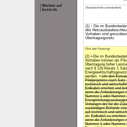
Werben auf
(Textabschnitt unverändert)
buzer.de
(1)
1
Die im Bundesbedarfs
des Netzausbaubeschleu
Vorhaben sind grenzüber
Übertragungsnetz.
(Text alte Fassung)
(2)
1
Die im Bundesbedarf
Vorhaben können als Pilot
Übertragung hoher Leistu
nach § 12b Absatz 1 Sat
Energiewirtschaftsgesetze
werden.
2
Um den Einsa
Pilotprojekten nach Satz
technisch und wirtschaftli
Erdkabel errichtet und be
wenn die Anforderungen
Nummer 1 oder Nummer
Energieleitungsausbauges
Verlangen der für die Zu
zuständigen Behörde sind
auf technisch und wirtscha
als
Erdkabel zu errichten
wenn die Anforderungen n
Nummer 1 oder Nummer 