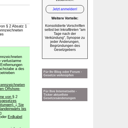
Jetzt anmelden!
Weitere Vorteile:
Konsolidierte Vorschriften
von § 2 Absatz 1
selbst bei Inkrafttreten "am
ennzeichneten
Tage nach der
zes
Verkündung", Synopse zu
jeder Änderungen,
Begründungen des
Gesetzgebers
ennzeichneten
e verlustarme
 Entfernungen
uchstabe a des
Für Ihr Blog oder Forum -
betrieben
Gesetze verknüpfen
ekennzeichneten
en Offshore-
Für Ihre Internetseite -
Ticker aktuellste
nne von
§ 2
Gesetzesänderungen
sgesetzes
itungen).
2
Sie
landeinwärts bis
n
oder
Erdkabel