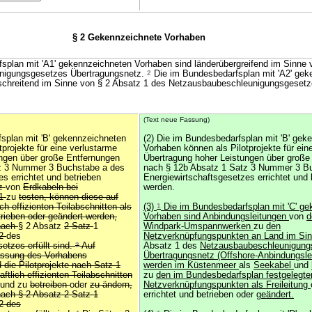
§ 2 Gekennzeichnete Vorhaben
plan mit 'A1' gekennzeichneten Vorhaben sind länderübergreifend im Sinne 
nigungsgesetzes Übertragungsnetz.
2
Die im Bundesbedarfsplan mit 'A2' gek
schreitend im Sinne von § 2 Absatz 1 des Netzausbaubeschleunigungsgeset
(Text neue Fassung)
splan mit 'B' gekennzeichneten
(2) Die im Bundesbedarfsplan mit 'B' gek
projekte für eine verlustarme
Vorhaben können als Pilotprojekte für ein
ngen über große Entfernungen
Übertragung hoher Leistungen über große
z 3 Nummer 3 Buchstabe a des
nach § 12b Absatz 1 Satz 3 Nummer 3 B
s errichtet und betrieben
Energiewirtschaftsgesetzes errichtet und 
tz
von
Erdkabeln bei
werden.
 1
zu
testen, können diese auf
ch effizienten Teilabschnitten als
(3)
1
Die im Bundesbedarfsplan mit 'C' g
trieben oder geändert werden,
Vorhaben sind Anbindungsleitungen
von
d
 nach
§ 2 Absatz
2 Satz
1
Windpark-Umspannwerken
zu
den
 2
des
Netzverknüpfungspunkten an Land im Si
etzes erfüllt sind.
3
Auf
Absatz 1 des
Netzausbaubeschleunigung
lassung des Vorhabens
Übertragungsnetz (Offshore-Anbindungsle
 die Pilotprojekte nach Satz 1
werden im Küstenmeer
als
Seekabel
und
ftlich effizienten Teilabschnitten
zu
den im Bundesbedarfsplan festgelegte
und zu
betreiben
oder
zu ändern,
Netzverknüpfungspunkten als Freileitung
ach § 2 Absatz 2 Satz 1
errichtet und betrieben oder
geändert.
2 des