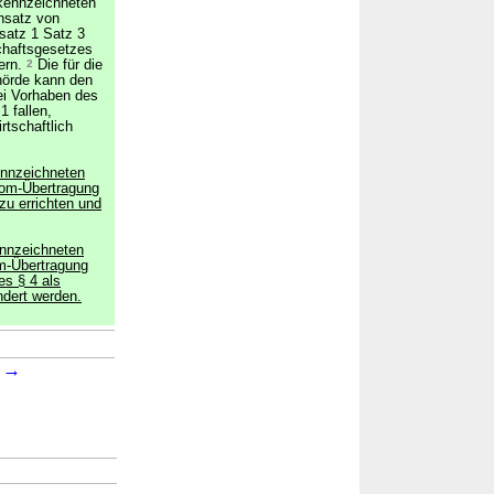
ekennzeichneten
insatz von
satz 1 Satz 3
chaftsgesetzes
dern.
2
Die für die
hörde kann den
ei Vorhaben des
1 fallen,
rtschaftlich
ennzeichneten
rom-Übertragung
zu errichten und
ennzeichneten
m-Übertragung
es § 4 als
ndert werden.
→
→
7