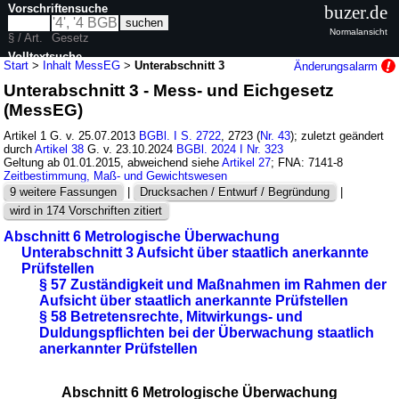
Vorschriftensuche
buzer.de
Normalansicht
§ / Art.
Gesetz
Volltextsuche
Start
>
Inhalt MessEG
>
Unterabschnitt 3
Änderungsalarm
Unterabschnitt 3 - Mess- und Eichgesetz
nur in MessEG
(MessEG)
Artikel 1 G. v. 25.07.2013
BGBl. I S. 2722
, 2723 (
Nr. 43
); zuletzt geändert
durch
Artikel 38
G. v. 23.10.2024
BGBl. 2024 I Nr. 323
Geltung ab 01.01.2015, abweichend siehe
Artikel 27
; FNA: 7141-8
Zeitbestimmung, Maß- und Gewichtswesen
9 weitere Fassungen
|
Drucksachen / Entwurf / Begründung
|
wird in 174 Vorschriften zitiert
Abschnitt 6 Metrologische Überwachung
Unterabschnitt 3 Aufsicht über staatlich anerkannte
Prüfstellen
§ 57 Zuständigkeit und Maßnahmen im Rahmen der
Aufsicht über staatlich anerkannte Prüfstellen
§ 58 Betretensrechte, Mitwirkungs- und
Duldungspflichten bei der Überwachung staatlich
anerkannter Prüfstellen
Abschnitt 6 Metrologische Überwachung