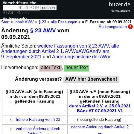
Vorschriftensuche
buzer.de
Normalansicht
§ / Art.
Gesetz
Volltextsuche
Start
>
Inhalt AWV
>
§ 23
>
alle Fassungen
>
a.F. Fassung ab 09.09.2021
Änderungsalarm
Änderung
§ 23 AWV
vom
nur in AWV
09.09.2021
Ähnliche Seiten:
weitere Fassungen von § 23 AWV
,
alle
Änderungen durch Artikel 2 1. AVWuAWGÄndV am
9. September 2021
und
Änderungshistorie der AWV
Hervorhebungen:
alter Text
,
neuer Text
Änderung verpasst?
AWV hier überwachen!
§ 23 AWV a.F. (alte Fassung)
§ 23 AWV n.F. (neue Fassung)
in der vor dem 09.09.2021
in der am 09.09.2021
geltenden Fassung
geltenden Fassung
durch Artikel 2 V. v. 25.08.2021
BAnz AT 07.09.2021 V1
←
frühere Fassung von § 23
(heute geltende Fassung)
←
nächste Änderung durch Artikel 2
vorherige Änderung durch
→
Artikel 2