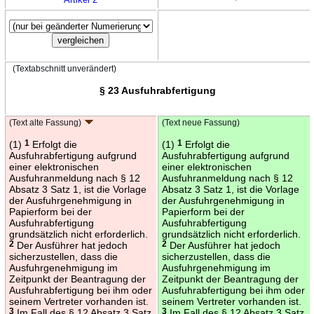
(Textabschnitt unverändert)
§ 23 Ausfuhrabfertigung
(Text alte Fassung)
(Text neue Fassung)
(1)
1
Erfolgt die
(1)
1
Erfolgt die
Ausfuhrabfertigung aufgrund
Ausfuhrabfertigung aufgrund
einer elektronischen
einer elektronischen
Ausfuhranmeldung nach § 12
Ausfuhranmeldung nach § 12
Absatz 3 Satz 1, ist die Vorlage
Absatz 3 Satz 1, ist die Vorlage
der Ausfuhrgenehmigung in
der Ausfuhrgenehmigung in
Papierform bei der
Papierform bei der
Ausfuhrabfertigung
Ausfuhrabfertigung
grundsätzlich nicht erforderlich.
grundsätzlich nicht erforderlich.
2
Der Ausführer hat jedoch
2
Der Ausführer hat jedoch
sicherzustellen, dass die
sicherzustellen, dass die
Ausfuhrgenehmigung im
Ausfuhrgenehmigung im
Zeitpunkt der Beantragung der
Zeitpunkt der Beantragung der
Ausfuhrabfertigung bei ihm oder
Ausfuhrabfertigung bei ihm oder
seinem Vertreter vorhanden ist.
seinem Vertreter vorhanden ist.
3
Im Fall des § 12 Absatz 3 Satz
3
Im Fall des § 12 Absatz 3 Satz