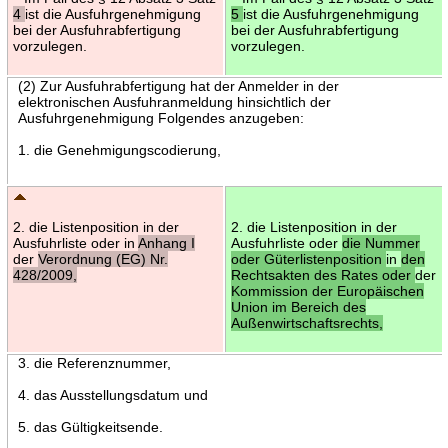
4
ist die Ausfuhrgenehmigung
5
ist die Ausfuhrgenehmigung
bei der Ausfuhrabfertigung
bei der Ausfuhrabfertigung
vorzulegen.
vorzulegen.
(2) Zur Ausfuhrabfertigung hat der Anmelder in der
elektronischen Ausfuhranmeldung hinsichtlich der
Ausfuhrgenehmigung Folgendes anzugeben:
1. die Genehmigungscodierung,
2. die Listenposition in der
2. die Listenposition in der
Ausfuhrliste oder in
Anhang I
Ausfuhrliste oder
die Nummer
der
Verordnung (EG) Nr.
oder Güterlistenposition
in
den
428/2009,
Rechtsakten des Rates oder
der
Kommission der Europäischen
Union im Bereich des
Außenwirtschaftsrechts,
3. die Referenznummer,
4. das Ausstellungsdatum und
5. das Gültigkeitsende.