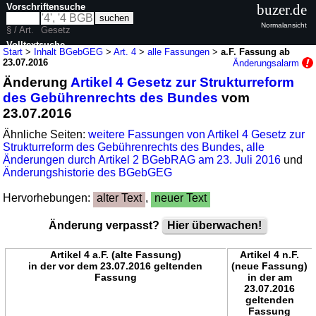
Vorschriftensuche
buzer.de
Normalansicht
§ / Art.
Gesetz
Volltextsuche
Start
>
Inhalt BGebGEG
>
Art. 4
>
alle Fassungen
>
a.F. Fassung ab
23.07.2016
Änderungsalarm
nur in BGebGEG
Änderung
Artikel 4 Gesetz zur Strukturreform
des Gebührenrechts des Bundes
vom
23.07.2016
Ähnliche Seiten:
weitere Fassungen von Artikel 4 Gesetz zur
Strukturreform des Gebührenrechts des Bundes
,
alle
Änderungen durch Artikel 2 BGebRAG am 23. Juli 2016
und
Änderungshistorie des BGebGEG
Hervorhebungen:
alter Text
,
neuer Text
Änderung verpasst?
Hier überwachen!
Artikel 4 a.F. (alte Fassung)
Artikel 4 n.F.
in der vor dem 23.07.2016 geltenden
(neue Fassung)
Fassung
in der am
23.07.2016
geltenden
Fassung