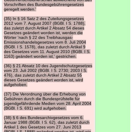
Vorschriften des Bundesgebührengesetzes
geregelt werden.'
(35) In § 16 Satz 2 des Zuteilungsgesetzes
2012 vom 7. August 2007 (BGBl. I S. 1788),
das zuletzt durch Artikel 2 Absatz 54 dieses
Gesetzes geändert worden ist, werden die
Wörter 'nach § 22 des Treibhausgas-
Emissionshandelsgesetzes vom 8. Juli 2004
(BGBl. I S. 1578), das zuletzt durch Artikel 9
des Gesetzes vom 11. August 2010 (BGBl. I S.
1163) geändert worden ist,' gestrichen.
(36) § 21 Absatz 10 des Jugendschutzgesetzes
vom 23. Juli 2002 (BGBl. I S. 2730; 2003 I S.
476), das zuletzt durch Artikel 2 Absatz 55
dieses Gesetzes geändert worden ist, wird
aufgehoben.
(37) Die Verordnung über die Erhebung von
Gebühren durch die Bundesprüfstelle für
jugendgefährdende Medien vom 28. April 2004
(BGBl. I S. 691) wird aufgehoben.
(38) § 6 des Bundesarchivgesetzes vom 6.
Januar 1988 (BGBl. I S. 62), das zuletzt durch
Artikel 1 des Gesetzes vom 27. Juni 2013
(BGBl. I S. 1888) geändert worden ist, wird wie