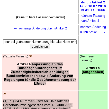
durch Artikel 2
G. v. 18.07.2016
BGBl. I S. 1666
nächste Fassung
(keine frühere Fassung vorhanden)
→
von Artikel 4
←
nächste Änderung
vorherige Änderung durch Artikel 2
→
durch Artikel 2
(Text alte Fassung)
(Text neue
Fassung)
Artikel 4
Anpassung an das
Bundesgebührengesetz im
Artikel 4
Zuständigkeitsbereich der übrigen
(aufgehoben)
Bundesministerien sowie Änderung von
Regelungen für die Gebührenerhebung der
Länder
(1) In § 34 Nummer 8 zweiter Halbsatz des
Personalausweisgesetzes vom 18. Juni 2009
(BGBl. I S. 1346), das zuletzt durch Artikel 2