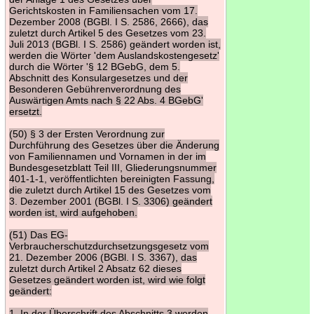
Gerichtskosten in Familiensachen vom 17.
Dezember 2008 (BGBl. I S. 2586, 2666), das
zuletzt durch Artikel 5 des Gesetzes vom 23.
Juli 2013 (BGBl. I S. 2586) geändert worden ist,
werden die Wörter 'dem Auslandskostengesetz'
durch die Wörter '§ 12 BGebG, dem 5.
Abschnitt des Konsulargesetzes und der
Besonderen Gebührenverordnung des
Auswärtigen Amts nach § 22 Abs. 4 BGebG'
ersetzt.
(50) § 3 der Ersten Verordnung zur
Durchführung des Gesetzes über die Änderung
von Familiennamen und Vornamen in der im
Bundesgesetzblatt Teil III, Gliederungsnummer
401-1-1, veröffentlichten bereinigten Fassung,
die zuletzt durch Artikel 15 des Gesetzes vom
3. Dezember 2001 (BGBl. I S. 3306) geändert
worden ist, wird aufgehoben.
(51) Das EG-
Verbraucherschutzdurchsetzungsgesetz vom
21. Dezember 2006 (BGBl. I S. 3367), das
zuletzt durch Artikel 2 Absatz 62 dieses
Gesetzes geändert worden ist, wird wie folgt
geändert:
1. In der Überschrift des Abschnitts 3 werden