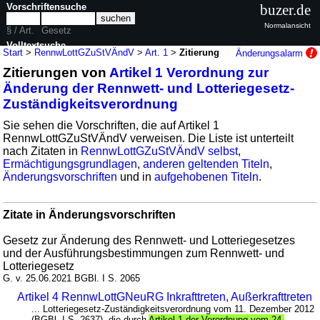
Vorschriftensuche
buzer.de
Normalansicht
§ / Art.
Gesetz
Volltextsuche
Start
>
RennwLottGZuStVÄndV
>
Art. 1
>
Zitierung
Änderungsalarm
Zitierungen von
Artikel 1 Verordnung zur
nur in RennwLottGZuStVÄndV
Änderung der Rennwett- und Lotteriegesetz-
Zuständigkeitsverordnung
Sie sehen die Vorschriften, die auf Artikel 1
RennwLottGZuStVÄndV verweisen. Die Liste ist unterteilt
nach Zitaten in
RennwLottGZuStVÄndV selbst
,
Ermächtigungsgrundlagen
,
anderen geltenden Titeln
,
Änderungsvorschriften
und in
aufgehobenen Titeln
.
Zitate in Änderungsvorschriften
Gesetz zur Änderung des Rennwett- und Lotteriegesetzes
und der Ausführungsbestimmungen zum Rennwett- und
Lotteriegesetz
G. v. 25.06.2021 BGBl. I S. 2065
Artikel 4 RennwLottGNeuRG Inkrafttreten, Außerkrafttreten
... Lotteriegesetz-Zuständigkeitsverordnung vom 11. Dezember 2012
(BGBl. I S. 2637), die durch
Artikel 1 der Verordnung vom 24.