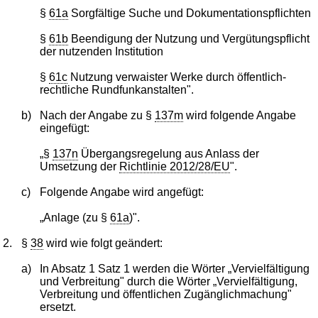
§
61a
Sorgfältige Suche und Dokumentationspflichten
§
61b
Beendigung der Nutzung und Vergütungspflicht
der nutzenden Institution
§
61c
Nutzung verwaister Werke durch öffentlich-
rechtliche Rundfunkanstalten".
b)
Nach der Angabe zu §
137m
wird folgende Angabe
eingefügt:
„§
137n
Übergangsregelung aus Anlass der
Umsetzung der
Richtlinie 2012/28/EU
".
c)
Folgende Angabe wird angefügt:
„Anlage (zu §
61a
)".
2.
§
38
wird wie folgt geändert:
a)
In Absatz 1 Satz 1 werden die Wörter „Vervielfältigung
und Verbreitung" durch die Wörter „Vervielfältigung,
Verbreitung und öffentlichen Zugänglichmachung"
ersetzt.