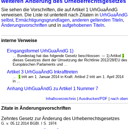
weiteren Änderung des Urheberrechtsgesetzes
Sie sehen die Vorschriften, die auf Artikel 1 UrhGuaÄndG
verweisen. Die Liste ist unterteilt nach Zitaten in
UrhGuaÄndG
selbst
,
Ermächtigungsgrundlagen
,
anderen geltenden Titeln
,
Änderungsvorschriften
und in
aufgehobenen Titeln
.
interne Verweise
Eingangsformel UrhGuaÄndG 1)
... Bundestag hat das folgende Gesetz beschlossen: --- 1) Artikel
1
dieses Gesetzes dient der Umsetzung der Richtlinie 2012/28/EU des
Europäischen Parlaments und ...
Artikel 3 UrhGuaÄndG Inkrafttreten
...
1
tritt am 1. Januar 2014 in Kraft. Artikel 2 tritt am 1. April 2014
in ...
Anhang UrhGuaÄndG zu Artikel 1 Nummer 7
Inhaltsverzeichnis
|
Ausdrucken/PDF
|
nach oben
Zitate in Änderungsvorschriften
Zehntes Gesetz zur Änderung des Urheberrechtsgesetzes
G. v. 05.12.2014 BGBl. I S. 1974