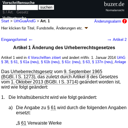
Vorschriftensuche
buzer.de
Normalansicht
§ / Art.
Gesetz
Volltextsuche
Start
>
UrhGuaÄndG
>
Art. 1
Änderungsalarm
Hier klicken für
Titel, Fundstelle, Änderungen
etc.
nur in UrhGuaÄndG
Artikel 1 - Gesetz zur Nutzung verwaister und
←
→
Eingangsformel
Artikel 2
vergriffener Werke und einer weiteren
Artikel 1 Änderung des Urheberrechtsgesetzes
Änderung des Urheberrechtsgesetzes
(UrhGuaÄndG
k.a.Abk.
)
Artikel 1 wird in
4 Vorschriften zitiert
und ändert mWv. 1. Januar 2014
UrhG
§ 38
,
§ 61
,
§ 61a (neu)
,
§ 61b (neu)
,
§ 61c (neu)
,
§ 63
,
§ 137n (neu)
,
Anlage
G. v. 01.10.2013
BGBl. I S. 3728
(
Nr. 59
); Geltung ab 01.01.2014,
abweichend siehe
Artikel 3
Das
Urheberrechtsgesetz
vom
9. September 1965
2 Änderungen
|
Drucksachen / Entwurf / Begründung
|
(BGBl. I S. 1273
), das zuletzt durch Artikel
8
des Gesetzes
wird in 3 Vorschriften zitiert
vom
1. Oktober 2013 (BGBl. I S. 3714
) geändert worden ist,
wird wie folgt geändert:
1.
Die Inhaltsübersicht wird wie folgt geändert:
a)
Die Angabe zu §
61
wird durch die folgenden Angaben
ersetzt:
„§
61
Verwaiste Werke