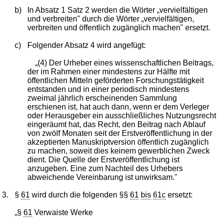
b)
In Absatz 1 Satz 2 werden die Wörter „vervielfältigen
und verbreiten" durch die Wörter „vervielfältigen,
verbreiten und öffentlich zugänglich machen" ersetzt.
c)
Folgender Absatz 4 wird angefügt:
„(4) Der Urheber eines wissenschaftlichen Beitrags,
der im Rahmen einer mindestens zur Hälfte mit
öffentlichen Mitteln geförderten Forschungstätigkeit
entstanden und in einer periodisch mindestens
zweimal jährlich erscheinenden Sammlung
erschienen ist, hat auch dann, wenn er dem Verleger
oder Herausgeber ein ausschließliches Nutzungsrecht
eingeräumt hat, das Recht, den Beitrag nach Ablauf
von zwölf Monaten seit der Erstveröffentlichung in der
akzeptierten Manuskriptversion öffentlich zugänglich
zu machen, soweit dies keinem gewerblichen Zweck
dient. Die Quelle der Erstveröffentlichung ist
anzugeben. Eine zum Nachteil des Urhebers
abweichende Vereinbarung ist unwirksam."
3.
§
61
wird durch die folgenden §§
61
bis
61c
ersetzt:
„§
61
Verwaiste Werke