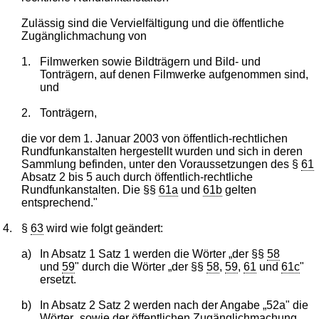
Zulässig sind die Vervielfältigung und die öffentliche
Zugänglichmachung von
1.
Filmwerken sowie Bildträgern und Bild- und
Tonträgern, auf denen Filmwerke aufgenommen sind,
und
2.
Tonträgern,
die vor dem 1. Januar 2003 von öffentlich-rechtlichen
Rundfunkanstalten hergestellt wurden und sich in deren
Sammlung befinden, unter den Voraussetzungen des §
61
Absatz 2 bis 5 auch durch öffentlich-rechtliche
Rundfunkanstalten. Die §§
61a
und
61b
gelten
entsprechend."
4.
§
63
wird wie folgt geändert:
a)
In Absatz 1 Satz 1 werden die Wörter „der §§
58
und
59
" durch die Wörter „der §§
58
,
59
,
61
und
61c
"
ersetzt.
b)
In Absatz 2 Satz 2 werden nach der Angabe „52a" die
Wörter „sowie der öffentlichen Zugänglichmachung