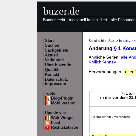
buzer.de
Bundesrecht - tagaktuell konsolidiert - alle Fassunge
Start
Sie sind hier:
Start
>
Inhaltsver
Suchen
Änderung
§ 1 Kon
Sachgebiete
Aktuell
Ähnliche Seiten:
alle Än
Verkündet
KMilchKennzV
Über buzer.de
Qualität
Hervorhebungen:
alter 
Kontakt
Datenschutz
Impressum
Tools:
§ 1 a.F
in der vor dem 23.
Blog-Plugin
Mobilversion
Update via:
(Textabschnitt unverändert)
Web-Widget
Feed
Rechtskataster