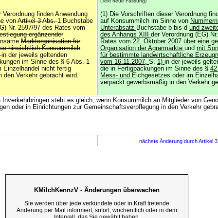
(Text neue Fassung)
ser Verordnung finden Anwendung
(1) Die Vorschriften dieser Verordnung f
ne von
Artikel 3 Abs.
1 Buchstabe
auf Konsummilch im Sinne von
Nummern 
EG) Nr.
2597/97
des Rates vom
Unterabsatz
Buchstabe b bis d
und zweit
estlegung ergänzender
des Anhangs XIII
der Verordnung (EG) Nr
insame
Marktorganisation für
Rates vom
22. Oktober 2007 über eine
g
se hinsichtlich Konsummilch
Organisation der Agrarmärkte
und
mit Son
)
in der jeweils geltenden
für bestimmte landwirtschaftliche Erzeug
ackungen im Sinne des §
6 Abs.
1
vom 16.11.2007,
S.
1)
in der jeweils gel
Einzelhandel nicht fertig
die in Fertigpackungen im Sinne des §
42
 den Verkehr gebracht wird.
Mess- und
Eichgesetzes oder im Einzelhan
verpackt gewerbsmäßig in den Verkehr ge
Inverkehrbringen steht es gleich, wenn Konsummilch an Mitglieder von Gen
ngen oder in Einrichtungen zur Gemeinschaftsverpflegung in den Verkehr gebra
nächste Änderung durch Artikel 
KMilchKennzV - Änderungen überwachen
Sie werden über jede verkündete oder in Kraft tretende
Änderung per Mail informiert, sofort, wöchentlich oder in dem
Intervall, das Sie gewählt haben.