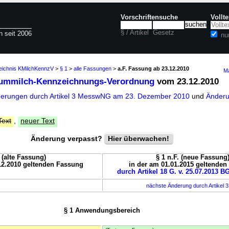
Vorschriftensuche
Vollt
§ / Artikel
Gesetz
n seit 2006
nu
zeichnis KMilchKennzV
>
§ 1
>
alle Fassungen
>
a.F. Fassung ab 23.12.2010
Ma
summilch-Kennzeichnungs-Verordnung
vom 23.12.2010
derungen durch Artikel 3 MesswNG am 23. Dezember 2010
und
Änderu
Text
,
neuer Text
Änderung verpasst?
Hier überwachen!
. (alte Fassung)
§ 1 n.F. (neue Fassung
12.2010 geltenden Fassung
in der am 01.01.2015 geltende
durch Artikel 18 G. v. 25.07.2013 BG
nächste Änderung durch Artikel 
§ 1 Anwendungsbereich