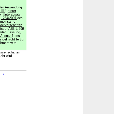
inden Anwendung
III
1
erster
er Unterabsatz
.
1234/2007
des
emeinsame
dervorschriften
nisse
(ABl. L
299
tenden Fassung,
 Absatz
1 des
del nicht fertig
bracht wird.
ossenschaften
cht wird.
→
3