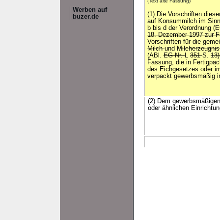
(Text alte Fassung)
Werben auf
(1) Die Vorschriften die
buzer.de
auf Konsummilch im Sin
b bis d der Verordnung (
18. Dezember 1997 zur F
Vorschriften für die
geme
Milch
und
Milcherzeugnis
(ABl.
EG Nr.
L
351
S.
13
Fassung, die in Fertigp
des Eichgesetzes oder im 
verpackt gewerbsmäßig in
(2) Dem gewerbsmäßigen 
oder ähnlichen Einrichtu