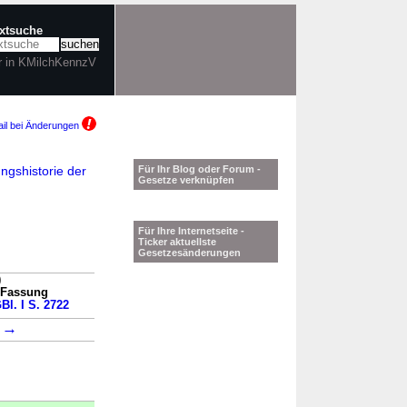
extsuche
r in KMilchKennzV
il bei Änderungen
ngshistorie der
Für Ihr Blog oder Forum -
Gesetze verknüpfen
Für Ihre Internetseite -
Ticker aktuellste
Gesetzesänderungen
)
n Fassung
Bl. I S. 2722
→
3