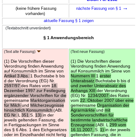
→
(keine frühere Fassung
nächste Fassung von § 1
vorhanden)
aktuelle Fassung § 1 zeigen
(Textabschnitt unverändert)
§ 1 Anwendungsbereich
(Text alte Fassung)
(Text neue Fassung)
(1) Die Vorschriften dieser
(1) Die Vorschriften dieser
Verordnung finden Anwendung
Verordnung finden Anwendung
auf Konsummilch im Sinne von
auf Konsummilch im Sinne von
Artikel 3 Abs.
1 Buchstabe b bis
Nummern III
1
erster
d der Verordnung (EG) Nr.
Unterabsatz
Buchstabe b bis d
2597/97
des Rates vom
18.
und zweiter Unterabsatz des
Dezember 1997 zur Festlegung
Anhangs XIII
der Verordnung
ergänzender Vorschriften für die
(EG) Nr.
1234/2007
des Rates
gemeinsame
Marktorganisation
vom
22. Oktober 2007 über eine
für Milch
und
Milcherzeugnisse
gemeinsame
Organisation der
hinsichtlich Konsummilch
(ABl.
Agrarmärkte
und
mit
EG Nr.
L
351
S.
13)
in der
Sondervorschriften für
jeweils geltenden Fassung, die
bestimmte landwirtschaftliche
in Fertigpackungen im Sinne
Erzeugnisse
(ABl. L
299 vom
des § 6 Abs. 1 des Eichgesetzes
16.11.2007,
S.
1)
in der jeweils
oder im Einzelhandel nicht fertig
geltenden Fassung, die in