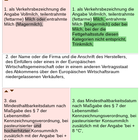
1. als Verkehrsbezeichnung die
1. als Verkehrsbezeichnung die
Angabe Vollmilch, teilentrahmte
Angabe Vollmilch, teilentrahmte
(fettarme)
Milch oder
entrahmte
(fettarme)
Milch,
entrahmte
Milch
(Magermilch),
Milch
(Magermilch) oder bei
Milch, bei der die
Fettgehaltsstufe diesen
Kategorien nicht entspricht,
Trinkmilch,
2. der Name oder die Firma und die Anschrift des Herstellers,
des Einfüllers oder eines in der Europäischen
Wirtschaftsgemeinschaft oder in einem anderen Vertragsstaat
des Abkommens über den Europäischen Wirtschaftsraum
niedergelassenen Verkäufers,
3. das
3. das Mindesthaltbarkeitsdatum
Mindesthaltbarkeitsdatum nach
nach Maßgabe des § 7 der
Maßgabe des § 7 der
Lebensmittel-
Lebensmittel-
Kennzeichnungsverordnung, bei
Kennzeichnungsverordnung, bei
pasteurisierter Konsummilch
pasteurisierter
und
zusätzlich mit der Angabe 'bei +
hocherhitzter
Konsummilch
8 °C',
zusätzlich mit der Angabe 'bei +