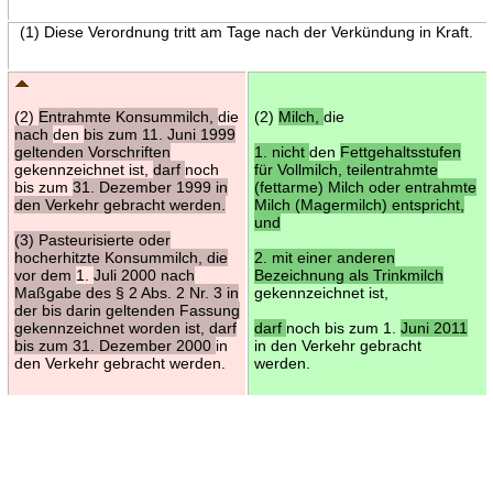
(1) Diese Verordnung tritt am Tage nach der Verkündung in Kraft.
(2)
Entrahmte Konsummilch,
die
(2)
Milch,
die
nach
den
bis zum 11. Juni 1999
geltenden Vorschriften
1. nicht
den
Fettgehaltsstufen
gekennzeichnet ist,
darf
noch
für Vollmilch, teilentrahmte
bis zum
31. Dezember 1999 in
(fettarme) Milch oder entrahmte
den Verkehr gebracht werden.
Milch (Magermilch) entspricht,
und
(3) Pasteurisierte oder
hocherhitzte Konsummilch, die
2. mit einer anderen
vor dem
1.
Juli 2000 nach
Bezeichnung als Trinkmilch
Maßgabe des § 2 Abs. 2 Nr. 3 in
gekennzeichnet ist,
der bis darin geltenden Fassung
gekennzeichnet worden ist, darf
darf
noch bis zum 1.
Juni 2011
bis zum 31. Dezember 2000
in
in den Verkehr gebracht
den Verkehr gebracht werden.
werden.