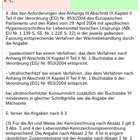
8 °C',
4. das den Anforderungen des Anhangs III Abschnitt IX Kapitel II
Teil II der Verordnung (EG) Nr. 853/2004 des Europäischen
Parlaments und des Rates vom 29. April 2004 mit spezifischen
Hygienevorschriften für Lebensmittel tierischen Ursprungs (ABl.
EU Nr. L 139 S. 55, Nr. L 226 S. 22) in der jeweils geltenden
Fassung entsprechende Verfahren der Wärmebehandlung durch
die Angabe
- 'pasteurisiert' bei einem Verfahren, das dem Verfahren nach
Anhang III Abschnitt IX Kapitel II Teil II Nr. 1 Buchstabe a der
Verordnung (EG) Nr. 853/2004 entspricht;
- 'ultrahocherhitzt' bei einem Verfahren, das dem Verfahren nach
Anhang III Abschnitt IX Kapitel II Teil II Nr. 1 Buchstabe b der
Verordnung (EG) Nr. 853/2004 entspricht;
bei ultrahocherhitzter Konsummilch zusätzlich der Buchstabe 'H'
mindestens in gleicher Schriftgröße wie die Angabe der
Milchsorte,
5. ferner die Angaben nach § 3.
(3) Für die Art und Weise der Kennzeichnung nach Absatz 2 gilt §
3 Abs. 3 und 4 der Lebensmittel-Kennzeichnungsverordnung
entsprechend. Die Angabe nach Absatz 2 Nr. 4 ist in engem
räumlichen Zusammenhang mit der Angabe nach Absatz 2 Nr. 1