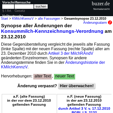
Vorschriftensuche
buzer.de
Normalansicht
§ / Art.
Gesetz
Volltextsuche
Start
>
KMilchKennzV
>
alle Fassungen
>
Gesamtsynopse 23.12.2010
Änderungsalarm
Synopse aller Änderungen der
nur in KMilchKennzV
Konsummilch-Kennzeichnungs-Verordnung
am
23.12.2010
Diese Gegenüberstellung vergleicht die jeweils alte Fassung
(linke Spalte) mit der neuen Fassung (rechte Spalte) aller am
23. Dezember 2010 durch
Artikel 3 der MilchRÄndV
geänderten Einzelnormen. Synopsen für andere
Änderungstermine finden Sie in der
Änderungshistorie der
KMilchKennzV
.
Hervorhebungen:
alter Text
,
neuer Text
Änderung verpasst?
Hier überwachen!
a.F. (alte Fassung)
n.F. (neue Fassung)
in der vor dem 23.12.2010
in der am 23.12.2010
geltenden Fassung
geltenden Fassung
durch Artikel 3 V. v. 17.12.2010
BGBl. I S. 2132