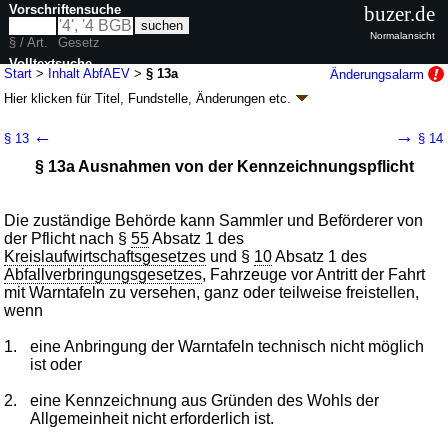
Vorschriftensuche
buzer.de
Normalansicht
§ / Art.
Gesetz
Volltextsuche
Start
>
Inhalt AbfAEV
>
§ 13a
Änderungsalarm
Hier klicken für
Titel, Fundstelle, Änderungen
etc.
nur in AbfAEV
§ 13a - Anzeige- und Erlaubnisverordnung
←
→
§ 13
§ 14
(AbfAEV)
§ 13a Ausnahmen von der Kennzeichnungspflicht
Artikel 1 V. v. 05.12.2013
BGBl. I S. 4043
(
Nr. 69
); zuletzt geändert durch
Artikel 3
G. v. 13.07.2026
BGBl. 2026 I Nr. 207
Geltung ab 01.06.2014; FNA: 2129-56-2
Umweltschutz
Die zuständige Behörde kann Sammler und Beförderer von
7 weitere Fassungen
|
Drucksachen / Entwurf / Begründung
|
der Pflicht nach §
55
Absatz 1 des
wird in 8 Vorschriften zitiert
Kreislaufwirtschaftsgesetzes
und §
10
Absatz 1 des
Abfallverbringungsgesetzes
, Fahrzeuge vor Antritt der Fahrt
Abschnitt 5 Gemeinsame Vorschriften
mit Warntafeln zu versehen, ganz oder teilweise freistellen,
wenn
1.
eine Anbringung der Warntafeln technisch nicht möglich
ist oder
2.
eine Kennzeichnung aus Gründen des Wohls der
Allgemeinheit nicht erforderlich ist.