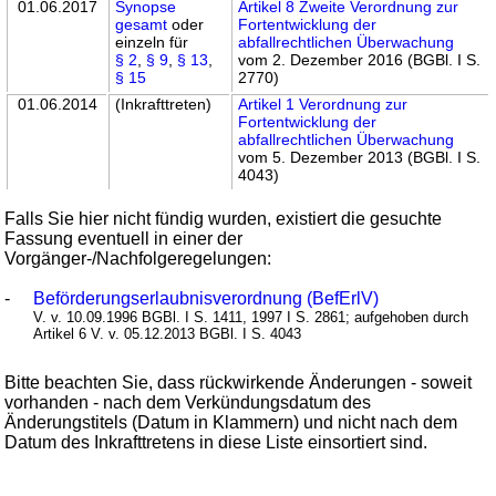
01.06.2017
Synopse
Artikel 8 Zweite Verordnung zur
gesamt
oder
Fortentwicklung der
einzeln für
abfallrechtlichen Überwachung
§ 2
,
§ 9
,
§ 13
,
vom 2. Dezember 2016 (BGBl. I S.
§ 15
2770)
01.06.2014
(Inkrafttreten)
Artikel 1 Verordnung zur
Fortentwicklung der
abfallrechtlichen Überwachung
vom 5. Dezember 2013 (BGBl. I S.
4043)
Falls Sie hier nicht fündig wurden, existiert die gesuchte
Fassung eventuell in einer der
Vorgänger-/Nachfolgeregelungen:
-
Beförderungserlaubnisverordnung (BefErlV)
V. v. 10.09.1996 BGBl. I S. 1411, 1997 I S. 2861; aufgehoben durch
Artikel 6 V. v. 05.12.2013 BGBl. I S. 4043
Bitte beachten Sie, dass rückwirkende Änderungen - soweit
vorhanden - nach dem Verkündungsdatum des
Änderungstitels (Datum in Klammern) und nicht nach dem
Datum des Inkrafttretens in diese Liste einsortiert sind.