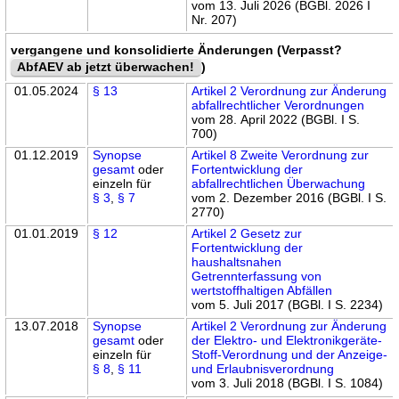
vom 13. Juli 2026 (BGBl. 2026 I
Nr. 207)
vergangene und konsolidierte Änderungen (Verpasst?
AbfAEV ab jetzt überwachen!
)
01.05.2024
§ 13
Artikel 2 Verordnung zur Änderung
abfallrechtlicher Verordnungen
vom 28. April 2022 (BGBl. I S.
700)
01.12.2019
Synopse
Artikel 8 Zweite Verordnung zur
gesamt
oder
Fortentwicklung der
einzeln für
abfallrechtlichen Überwachung
§ 3
,
§ 7
vom 2. Dezember 2016 (BGBl. I S.
2770)
01.01.2019
§ 12
Artikel 2 Gesetz zur
Fortentwicklung der
haushaltsnahen
Getrennterfassung von
wertstoffhaltigen Abfällen
vom 5. Juli 2017 (BGBl. I S. 2234)
13.07.2018
Synopse
Artikel 2 Verordnung zur Änderung
gesamt
oder
der Elektro- und Elektronikgeräte-
einzeln für
Stoff-Verordnung und der Anzeige-
§ 8
,
§ 11
und Erlaubnisverordnung
vom 3. Juli 2018 (BGBl. I S. 1084)