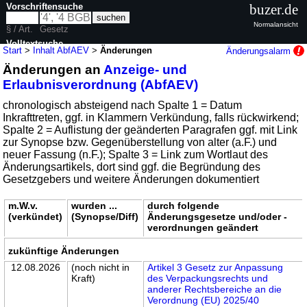
Vorschriftensuche
buzer.de
Normalansicht
§ / Art.
Gesetz
Volltextsuche
Start
>
Inhalt AbfAEV
>
Änderungen
Änderungsalarm
Änderungen an
Anzeige- und
nur in AbfAEV
Erlaubnisverordnung (AbfAEV)
chronologisch absteigend nach Spalte 1 = Datum
Inkrafttreten, ggf. in Klammern Verkündung, falls rückwirkend;
Spalte 2 = Auflistung der geänderten Paragrafen ggf. mit Link
zur Synopse bzw. Gegenüberstellung von alter (a.F.) und
neuer Fassung (n.F.); Spalte 3 = Link zum Wortlaut des
Änderungsartikels, dort sind ggf. die Begründung des
Gesetzgebers und weitere Änderungen dokumentiert
m.W.v.
wurden ...
durch folgende
(verkündet)
(Synopse/Diff)
Änderungsgesetze und/oder -
verordnungen geändert
zukünftige Änderungen
12.08.2026
(noch nicht in
Artikel 3 Gesetz zur Anpassung
Kraft)
des Verpackungsrechts und
anderer Rechtsbereiche an die
Verordnung (EU) 2025/40