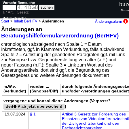
Vorschriftensuche
buz
Norma
§ / Art.
Gesetz
Volltextsuche
Start
>
Inhalt BerHFV
>
Änderungen
Änderungsalarm
Änderungen an
nur in BerHFV
Beratungshilfeformularverordnung (BerHFV)
chronologisch absteigend nach Spalte 1 = Datum
Inkrafttreten, ggf. in Klammern Verkündung, falls rückwirkend;
Spalte 2 = Auflistung der geänderten Paragrafen ggf. mit Link
zur Synopse bzw. Gegenüberstellung von alter (a.F.) und
neuer Fassung (n.F.); Spalte 3 = Link zum Wortlaut des
Änderungsartikels, dort sind ggf. die Begründung des
Gesetzgebers und weitere Änderungen dokumentiert
m.W.v.
wurden ...
durch folgende Änderungsgesetz
(verkündet)
(Synopse/Diff)
und/oder -verordnungen geänder
vergangene und konsolidierte Änderungen (Verpasst?
BerHFV ab jetzt überwachen!
)
19.07.2024
§ 1
Artikel 3 Gesetz zur Förderung des
Einsatzes von Videokonferenztechnik
der Zivilgerichtsbarkeit und den
Fachgerichtsbarkeiten