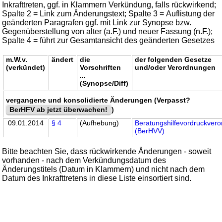
Inkrafttreten, ggf. in Klammern Verkündung, falls rückwirkend;
Spalte 2 = Link zum Änderungstext; Spalte 3 = Auflistung der
geänderten Paragrafen ggf. mit Link zur Synopse bzw.
Gegenüberstellung von alter (a.F.) und neuer Fassung (n.F.);
Spalte 4 = führt zur Gesamtansicht des geänderten Gesetzes
m.W.v.
ändert
die
der folgenden Gesetze
(verkündet)
Vorschriften
und/oder Verordnungen
...
(Synopse/Diff)
vergangene und konsolidierte Änderungen (Verpasst?
BerHFV ab jetzt überwachen!
)
09.01.2014
§ 4
(Aufhebung)
Beratungshilfevordruckver
(BerHVV)
Bitte beachten Sie, dass rückwirkende Änderungen - soweit
vorhanden - nach dem Verkündungsdatum des
Änderungstitels (Datum in Klammern) und nicht nach dem
Datum des Inkrafttretens in diese Liste einsortiert sind.